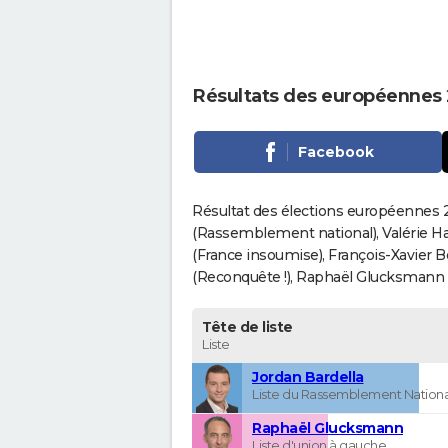
Résultats des européennes 
Facebook
Résultat des élections européennes 2
(Rassemblement national), Valérie H
(France insoumise), François-Xavier 
(Reconquête !), Raphaël Glucksmann (Pa
Tête de liste
Liste
Jordan Bardella
Liste du Rassemblement Nationa
Raphaël Glucksmann
Liste d'union à gauche