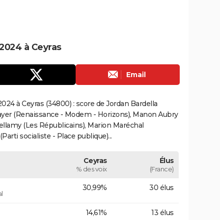
2024 à Ceyras
Email
024 à Ceyras (34800) : score de Jordan Bardella
ayer (Renaissance - Modem - Horizons), Manon Aubry
Bellamy (Les Républicains), Marion Maréchal
rti socialiste - Place publique)...
Ceyras
Élus
% des voix
(France)
30,99%
30 élus
l
14,61%
13 élus