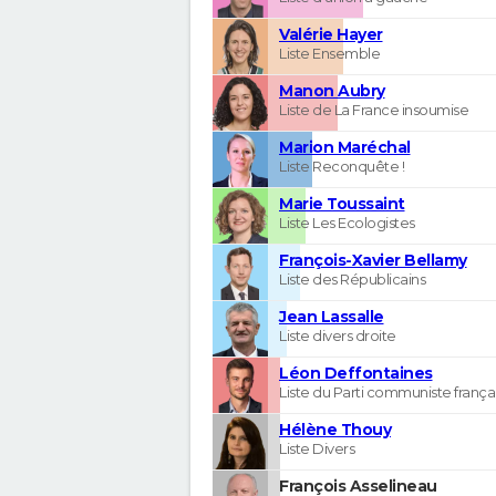
Valérie Hayer
Liste Ensemble
Manon Aubry
Liste de La France insoumise
Marion Maréchal
Liste Reconquête !
Marie Toussaint
Liste Les Ecologistes
François-Xavier Bellamy
Liste des Républicains
Jean Lassalle
Liste divers droite
Léon Deffontaines
Liste du Parti communiste frança
Hélène Thouy
Liste Divers
François Asselineau