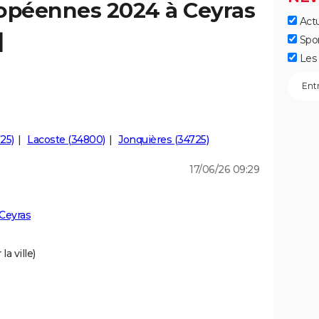
ropéennes 2024 à Ceyras
Actu
]
Spo
Les 
25)
Lacoste (34800)
Jonquières (34725)
17/06/26 09:29
Ceyras
a ville)