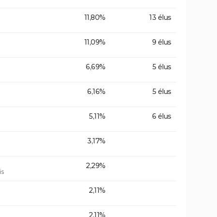
11,80%
13 élus
11,09%
9 élus
6,69%
5 élus
6,16%
5 élus
5,11%
6 élus
3,17%
2,29%
is
2,11%
2,11%