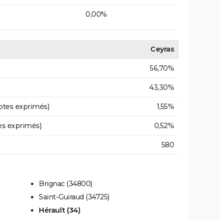
0,00%
Ceyras
56,70%
43,30%
otes exprimés)
1,55%
es exprimés)
0,52%
580
Brignac (34800)
Saint-Guiraud (34725)
Hérault (34)