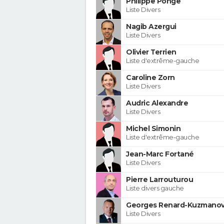
Philippe Ponge
Liste Divers
Nagib Azergui
Liste Divers
Olivier Terrien
Liste d'extrême-gauche
Caroline Zorn
Liste Divers
Audric Alexandre
Liste Divers
Michel Simonin
Liste d'extrême-gauche
Jean-Marc Fortané
Liste Divers
Pierre Larrouturou
Liste divers gauche
Georges Renard-Kuzmanov
Liste Divers