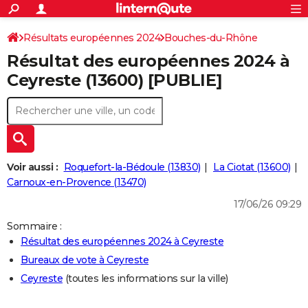
ACTUALITÉS
Connexion
S'inscrire
Résultats européennes 2024
Bouches-du-Rhône
Rechercher
Société
Education
Villes
Politique
Faits Divers
Monde
+
SPORT
Résultat des européennes 2024 à
Football
Cyclisme
Forum
Coupe du monde 2026
Tennis
Rugby
CULTURE
Ceyreste (13600) [PUBLIE]
TNT
Cinéma
Musique
Programme TV
Streaming
Sorties cinéma
+
FINANCE
Impôts
Immobilier
Banque
Crédit
Retraite
Epargne
Risques naturels par ville
Assurance
AUTO
Réserver un essai
Berlines
Forum auto
Essais
Citadines
SUV
+
HIGH-TECH
Voir aussi :
Roquefort-la-Bédoule (13830)
La Ciotat (13600)
Meilleur smartphone
Ordinateurs
Guide high-tech
Mobiles
Internet
Jeux vidéo
+
Carnoux-en-Provence (13470)
BRICOLAGE
17/06/26 09:29
Aménagement intérieur
Cuisine
Jardinage
+
Forum
Extérieur
Salle de bains
Rangement
WEEK-END
Sommaire :
Escapades
Expositions
Week-end nature
Guides de France
Patrimoine
Musées
+
LIFESTYLE
Résultat des européennes 2024 à Ceyreste
Bureaux de vote à Ceyreste
Bien-être
Mode
+
Art de vivre
Loisirs
Modes de vie
SANTE
Ceyreste
(toutes les informations sur la ville)
Guide de la santé
Médicaments
+
Alimentation
Maladies
Sommeil
VOYAGE