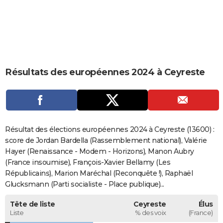
City break
Voyage de noces
Climat
Destinations
Voyage nature
Forum
+
PHOTO
GUIDES D'ACHAT
BONS PLANS
Résultats des européennes 2024 à Ceyreste
CARTE DE VOEUX
Carte Bonne année
Carte Pâques
Carte de Noël
Carte Saint-Valentin
Carte d'anniversaire
DICTIONNAIRE
Biographies
Expressions
Dictionnaire
Citations
Proverbes
PROGRAMME TV
Résultat des élections européennes 2024 à Ceyreste (13600) :
COPAINS D'AVANT
score de Jordan Bardella (Rassemblement national), Valérie
Hayer (Renaissance - Modem - Horizons), Manon Aubry
Se connecter
Collèges
Universités
Service militaire
S'inscrire
Lycées
Primaires
Entreprises
Avis de recherche
AVIS DE DÉCÈS
(France insoumise), François-Xavier Bellamy (Les
Républicains), Marion Maréchal (Reconquête !), Raphaël
FORUM
Glucksmann (Parti socialiste - Place publique)...
Lifestyle
Sport
Television
Cinema
Bricolage
Culture
Auto
Voyage
Tête de liste
Ceyreste
Élus
Liste
% des voix
(France)