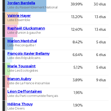
Jordan Bardella
39,99%
30 élus
Liste du Rassemblement National
Valérie Hayer
13,20%
13 élus
Liste Ensemble
Raphaël Glucksmann
12,40%
13 élus
Liste d'union à gauche
Marion Maréchal
8,42%
5 élus
Liste Reconquête !
François-Xavier Bellamy
6,64%
6 élus
Liste des Républicains
Marie Toussaint
5,12%
5 élus
Liste Les Ecologistes
Manon Aubry
3,89%
9 élus
Liste de La France insoumise
Léon Deffontaines
1,95%
Liste du Parti communiste français
Hélène Thouy
1,90%
Liste Divers