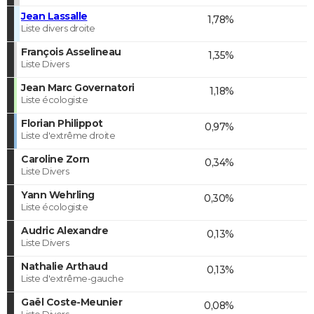
Jean Lassalle
1,78%
Liste divers droite
François Asselineau
1,35%
Liste Divers
Jean Marc Governatori
1,18%
Liste écologiste
Florian Philippot
0,97%
Liste d'extrême droite
Caroline Zorn
0,34%
Liste Divers
Yann Wehrling
0,30%
Liste écologiste
Audric Alexandre
0,13%
Liste Divers
Nathalie Arthaud
0,13%
Liste d'extrême-gauche
Gaël Coste-Meunier
0,08%
Liste Divers