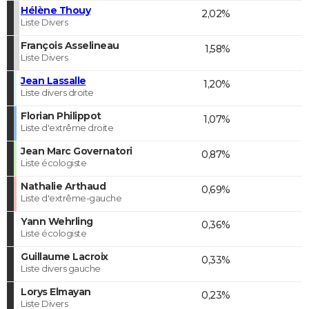
Hélène Thouy
2,02%
Liste Divers
François Asselineau
1,58%
Liste Divers
Jean Lassalle
1,20%
Liste divers droite
Florian Philippot
1,07%
Liste d'extrême droite
Jean Marc Governatori
0,87%
Liste écologiste
Nathalie Arthaud
0,69%
Liste d'extrême-gauche
Yann Wehrling
0,36%
Liste écologiste
Guillaume Lacroix
0,33%
Liste divers gauche
Lorys Elmayan
0,23%
Liste Divers