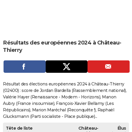
City break
Voyage de noces
Climat
Destinations
Voyage nature
Forum
+
PHOTO
GUIDES D'ACHAT
BONS PLANS
Résultats des européennes 2024 à Château-
CARTE DE VOEUX
Thierry
Carte Bonne année
Carte Pâques
Carte de Noël
Carte Saint-Valentin
Carte d'anniversaire
DICTIONNAIRE
Biographies
Expressions
Dictionnaire
Citations
Proverbes
PROGRAMME TV
COPAINS D'AVANT
Résultat des élections européennes 2024 à Château-Thierry
Se connecter
Collèges
Universités
Service militaire
S'inscrire
Lycées
Primaires
Entreprises
Avis de recherche
(02400) : score de Jordan Bardella (Rassemblement national),
AVIS DE DÉCÈS
Valérie Hayer (Renaissance - Modem - Horizons), Manon
FORUM
Aubry (France insoumise), François-Xavier Bellamy (Les
Républicains), Marion Maréchal (Reconquête !), Raphaël
Lifestyle
Sport
Television
Cinema
Bricolage
Culture
Auto
Voyage
Glucksmann (Parti socialiste - Place publique)...
Tête de liste
Château-
Élus