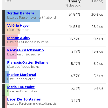
Liste
Thierry
(France)
% des voix
Jordan Bardella
34,84%
30 élus
Liste du Rassemblement National
Valérie Hayer
14,83%
13 élus
Liste Ensemble
Manon Aubry
13,37%
9 élus
Liste de La France insoumise
Raphaël Glucksmann
12,17%
13 élus
Liste d'union à gauche
François-Xavier Bellamy
5,47%
6 élus
Liste des Républicains
Marion Maréchal
4,37%
5 élus
Liste Reconquête !
Marie Toussaint
3,53%
5 élus
Liste Les Ecologistes
Léon Deffontaines
2,12%
Liste du Parti communiste français