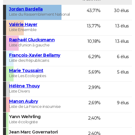
Jordan Bardella
43,71%
30 élus
Liste du Rassemblement National
Valérie Hayer
13,77%
13 élus
Liste Ensemble
Raphaël Glucksmann
10,18%
13 élus
Liste d'union à gauche
François-Xavier Bellamy
6,29%
6 élus
Liste des Républicains
Marie Toussaint
5,69%
5 élus
Liste Les Ecologistes
Hélène Thouy
2,99%
Liste Divers
Manon Aubry
2,69%
9 élus
Liste de La France insoumise
Yann Wehrling
2,40%
Liste écologiste
Jean Marc Governatori
2,40%