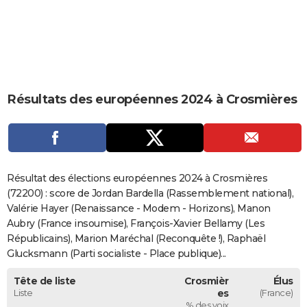
City break
Voyage de noces
Climat
Destinations
Voyage nature
Forum
+
PHOTO
GUIDES D'ACHAT
BONS PLANS
Résultats des européennes 2024 à Crosmières
CARTE DE VOEUX
Carte Bonne année
Carte Pâques
Carte de Noël
Carte Saint-Valentin
Carte d'anniversaire
DICTIONNAIRE
Biographies
Expressions
Dictionnaire
Citations
Proverbes
PROGRAMME TV
Résultat des élections européennes 2024 à Crosmières
COPAINS D'AVANT
(72200) : score de Jordan Bardella (Rassemblement national),
Valérie Hayer (Renaissance - Modem - Horizons), Manon
Se connecter
Collèges
Universités
Service militaire
S'inscrire
Lycées
Primaires
Entreprises
Avis de recherche
AVIS DE DÉCÈS
Aubry (France insoumise), François-Xavier Bellamy (Les
Républicains), Marion Maréchal (Reconquête !), Raphaël
FORUM
Glucksmann (Parti socialiste - Place publique)...
Lifestyle
Sport
Television
Cinema
Bricolage
Culture
Auto
Voyage
Tête de liste
Crosmièr
Élus
Liste
es
(France)
% des voix