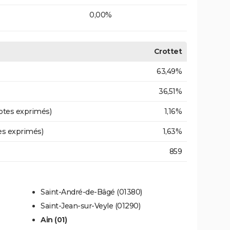
0,00%
Crottet
63,49%
36,51%
otes exprimés)
1,16%
es exprimés)
1,63%
859
Saint-André-de-Bâgé (01380)
Saint-Jean-sur-Veyle (01290)
Ain (01)