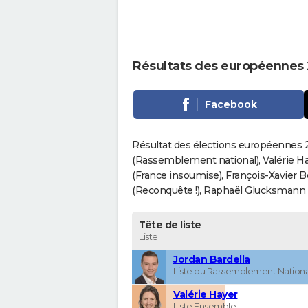
Résultats des européennes 
Facebook
Résultat des élections européennes 20
(Rassemblement national), Valérie H
(France insoumise), François-Xavier 
(Reconquête !), Raphaël Glucksmann (Pa
Tête de liste
Liste
Jordan Bardella
Liste du Rassemblement Nationa
Valérie Hayer
Liste Ensemble