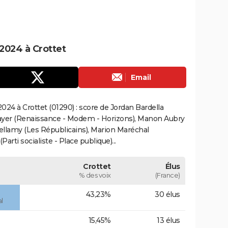
2024 à Crottet
Email
24 à Crottet (01290) : score de Jordan Bardella
ayer (Renaissance - Modem - Horizons), Manon Aubry
Bellamy (Les Républicains), Marion Maréchal
rti socialiste - Place publique)...
Crottet
Élus
% des voix
(France)
43,23%
30 élus
l
15,45%
13 élus