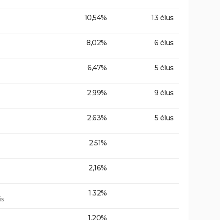
10,54%
13 élus
8,02%
6 élus
6,47%
5 élus
2,99%
9 élus
2,63%
5 élus
2,51%
2,16%
1,32%
is
1,20%