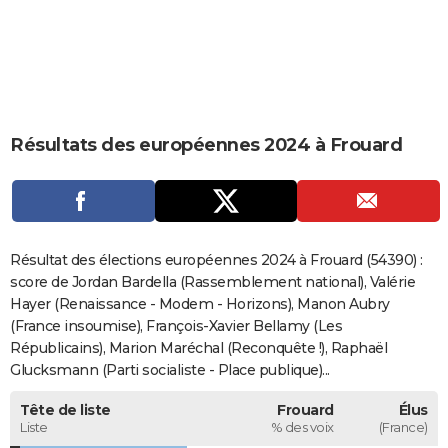
City break
Voyage de noces
Climat
Destinations
Voyage nature
Forum
+
PHOTO
GUIDES D'ACHAT
BONS PLANS
Résultats des européennes 2024 à Frouard
CARTE DE VOEUX
Carte Bonne année
Carte Pâques
Carte de Noël
Carte Saint-Valentin
Carte d'anniversaire
DICTIONNAIRE
Biographies
Expressions
Dictionnaire
Citations
Proverbes
PROGRAMME TV
Résultat des élections européennes 2024 à Frouard (54390) :
COPAINS D'AVANT
score de Jordan Bardella (Rassemblement national), Valérie
Hayer (Renaissance - Modem - Horizons), Manon Aubry
Se connecter
Collèges
Universités
Service militaire
S'inscrire
Lycées
Primaires
Entreprises
Avis de recherche
AVIS DE DÉCÈS
(France insoumise), François-Xavier Bellamy (Les
Républicains), Marion Maréchal (Reconquête !), Raphaël
FORUM
Glucksmann (Parti socialiste - Place publique)...
Lifestyle
Sport
Television
Cinema
Bricolage
Culture
Auto
Voyage
Tête de liste
Frouard
Élus
Liste
% des voix
(France)