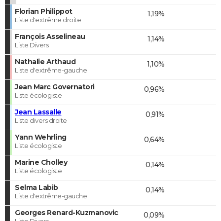
Florian Philippot
1,19%
Liste d'extrême droite
François Asselineau
1,14%
Liste Divers
Nathalie Arthaud
1,10%
Liste d'extrême-gauche
Jean Marc Governatori
0,96%
Liste écologiste
Jean Lassalle
0,91%
Liste divers droite
Yann Wehrling
0,64%
Liste écologiste
Marine Cholley
0,14%
Liste écologiste
Selma Labib
0,14%
Liste d'extrême-gauche
Georges Renard-Kuzmanovic
0,09%
Liste Divers