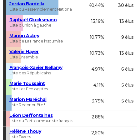
Jordan Bardella
40,44%
30 élus
Liste du Rassemblement National
Raphaël Glucksmann
13,19%
13 élus
Liste d'union à gauche
Manon Aubry
10,77%
9 élus
Liste de La France insoumise
Valérie Hayer
10,73%
13 élus
Liste Ensemble
François-Xavier Bellamy
4,97%
6 élus
Liste des Républicains
Marie Toussaint
4,11%
5 élus
Liste Les Ecologistes
Marion Maréchal
3,79%
5 élus
Liste Reconquête !
Léon Deffontaines
2,88%
Liste du Parti communiste français
Hélène Thouy
2,60%
Liste Divers