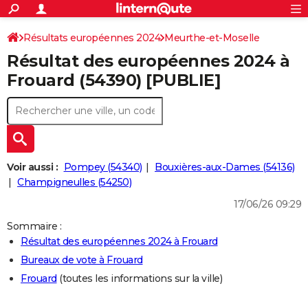
ACTUALITÉS
Connexion
S'inscrire
Résultats européennes 2024
Meurthe-et-Moselle
Rechercher
Société
Education
Villes
Politique
Faits Divers
Monde
+
SPORT
Résultat des européennes 2024 à
Football
Cyclisme
Forum
Coupe du monde 2026
Tennis
Rugby
CULTURE
Frouard (54390) [PUBLIE]
TNT
Cinéma
Musique
Programme TV
Streaming
Sorties cinéma
+
FINANCE
Impôts
Immobilier
Banque
Crédit
Retraite
Epargne
Risques naturels par ville
Assurance
AUTO
Réserver un essai
Berlines
Forum auto
Essais
Citadines
SUV
+
HIGH-TECH
Voir aussi :
Pompey (54340)
Bouxières-aux-Dames (54136)
Meilleur smartphone
Ordinateurs
Guide high-tech
Mobiles
Internet
Jeux vidéo
+
Champigneulles (54250)
BRICOLAGE
17/06/26 09:29
Aménagement intérieur
Cuisine
Jardinage
+
Forum
Extérieur
Salle de bains
Rangement
WEEK-END
Sommaire :
Escapades
Expositions
Week-end nature
Guides de France
Patrimoine
Musées
+
LIFESTYLE
Résultat des européennes 2024 à Frouard
Bureaux de vote à Frouard
Bien-être
Mode
+
Art de vivre
Loisirs
Modes de vie
SANTE
Frouard
(toutes les informations sur la ville)
Guide de la santé
Médicaments
+
Alimentation
Maladies
Sommeil
VOYAGE