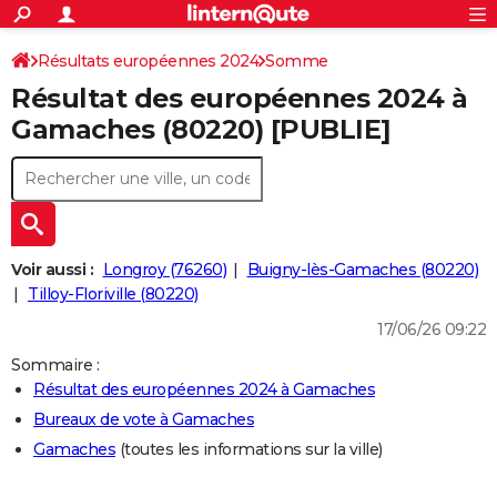
ACTUALITÉS
Connexion
S'inscrire
Résultats européennes 2024
Somme
Rechercher
Société
Education
Villes
Politique
Faits Divers
Monde
+
SPORT
Résultat des européennes 2024 à
Football
Cyclisme
Forum
Coupe du monde 2026
Tennis
Rugby
CULTURE
Gamaches (80220) [PUBLIE]
TNT
Cinéma
Musique
Programme TV
Streaming
Sorties cinéma
+
FINANCE
Impôts
Immobilier
Banque
Crédit
Retraite
Epargne
Risques naturels par ville
Assurance
AUTO
Réserver un essai
Berlines
Forum auto
Essais
Citadines
SUV
+
HIGH-TECH
Voir aussi :
Longroy (76260)
Buigny-lès-Gamaches (80220)
Meilleur smartphone
Ordinateurs
Guide high-tech
Mobiles
Internet
Jeux vidéo
+
Tilloy-Floriville (80220)
BRICOLAGE
17/06/26 09:22
Aménagement intérieur
Cuisine
Jardinage
+
Forum
Extérieur
Salle de bains
Rangement
WEEK-END
Sommaire :
Escapades
Expositions
Week-end nature
Guides de France
Patrimoine
Musées
+
LIFESTYLE
Résultat des européennes 2024 à Gamaches
Bureaux de vote à Gamaches
Bien-être
Mode
+
Art de vivre
Loisirs
Modes de vie
SANTE
Gamaches
(toutes les informations sur la ville)
Guide de la santé
Médicaments
+
Alimentation
Maladies
Sommeil
VOYAGE