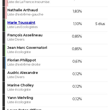
Liste de La France insoumise
Nathalie Arthaud
1,83%
Liste d'extrême-gauche
Marie Toussaint
1,10%
5 élus
Liste Les Ecologistes
François Asselineau
0,85%
Liste Divers
Jean Marc Governatori
0,85%
Liste écologiste
Florian Philippot
0,61%
Liste d'extrême droite
Audric Alexandre
0,12%
Liste Divers
Marine Cholley
0,12%
Liste écologiste
Yann Wehrling
0,12%
Liste écologiste