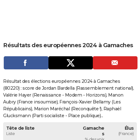
City break
Voyage de noces
Climat
Destinations
Voyage nature
Forum
+
PHOTO
GUIDES D'ACHAT
BONS PLANS
Résultats des européennes 2024 à Gamaches
CARTE DE VOEUX
Carte Bonne année
Carte Pâques
Carte de Noël
Carte Saint-Valentin
Carte d'anniversaire
DICTIONNAIRE
Biographies
Expressions
Dictionnaire
Citations
Proverbes
PROGRAMME TV
Résultat des élections européennes 2024 à Gamaches
COPAINS D'AVANT
(80220) : score de Jordan Bardella (Rassemblement national),
Valérie Hayer (Renaissance - Modem - Horizons), Manon
Se connecter
Collèges
Universités
Service militaire
S'inscrire
Lycées
Primaires
Entreprises
Avis de recherche
AVIS DE DÉCÈS
Aubry (France insoumise), François-Xavier Bellamy (Les
Républicains), Marion Maréchal (Reconquête !), Raphaël
FORUM
Glucksmann (Parti socialiste - Place publique)...
Lifestyle
Sport
Television
Cinema
Bricolage
Culture
Auto
Voyage
Tête de liste
Gamache
Élus
Liste
s
(France)
% des voix