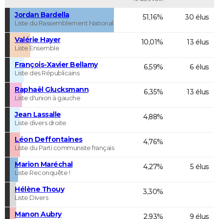
Jordan Bardella
51,16%
30 élus
Liste du Rassemblement National
Valérie Hayer
10,01%
13 élus
Liste Ensemble
François-Xavier Bellamy
6,59%
6 élus
Liste des Républicains
Raphaël Glucksmann
6,35%
13 élus
Liste d'union à gauche
Jean Lassalle
4,88%
Liste divers droite
Léon Deffontaines
4,76%
Liste du Parti communiste français
Marion Maréchal
4,27%
5 élus
Liste Reconquête !
Hélène Thouy
3,30%
Liste Divers
Manon Aubry
2,93%
9 élus