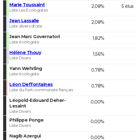
Marie Toussaint
2,08%
5 élus
Liste Les Ecologistes
Jean Lassalle
2,08%
Liste divers droite
Jean Marc Governatori
1,82%
Liste écologiste
Hélène Thouy
1,56%
Liste Divers
Yann Wehrling
0,78%
Liste écologiste
Léon Deffontaines
0,78%
Liste du Parti communiste français
Léopold-Edouard Deher-
0,00%
Lesaint
Liste Divers
Philippe Ponge
0,00%
Liste Divers
Nagib Azergui
0,00%