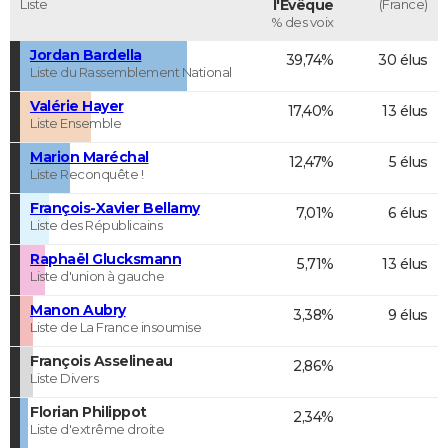
Liste
l'Évêque
(France)
% des voix
Jordan Bardella
39,74%
30 élus
Liste du Rassemblement National
Valérie Hayer
17,40%
13 élus
Liste Ensemble
Marion Maréchal
12,47%
5 élus
Liste Reconquête !
François-Xavier Bellamy
7,01%
6 élus
Liste des Républicains
Raphaël Glucksmann
5,71%
13 élus
Liste d'union à gauche
Manon Aubry
3,38%
9 élus
Liste de La France insoumise
François Asselineau
2,86%
Liste Divers
Florian Philippot
2,34%
Liste d'extrême droite