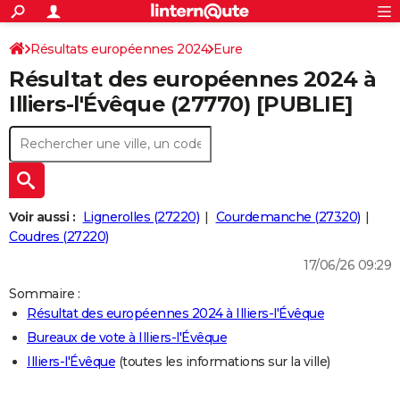
ACTUALITÉS
Connexion
S'inscrire
Résultats européennes 2024
Eure
Rechercher
Société
Education
Villes
Politique
Faits Divers
Monde
+
SPORT
Résultat des européennes 2024 à
Football
Cyclisme
Forum
Coupe du monde 2026
Tennis
Rugby
CULTURE
Illiers-l'Évêque (27770) [PUBLIE]
TNT
Cinéma
Musique
Programme TV
Streaming
Sorties cinéma
+
FINANCE
Impôts
Immobilier
Banque
Crédit
Retraite
Epargne
Risques naturels par ville
Assurance
AUTO
Réserver un essai
Berlines
Forum auto
Essais
Citadines
SUV
+
HIGH-TECH
Voir aussi :
Lignerolles (27220)
Courdemanche (27320)
Meilleur smartphone
Ordinateurs
Guide high-tech
Mobiles
Internet
Jeux vidéo
+
Coudres (27220)
BRICOLAGE
17/06/26 09:29
Aménagement intérieur
Cuisine
Jardinage
+
Forum
Extérieur
Salle de bains
Rangement
WEEK-END
Sommaire :
Escapades
Expositions
Week-end nature
Guides de France
Patrimoine
Musées
+
LIFESTYLE
Résultat des européennes 2024 à Illiers-l'Évêque
Bureaux de vote à Illiers-l'Évêque
Bien-être
Mode
+
Art de vivre
Loisirs
Modes de vie
SANTE
Illiers-l'Évêque
(toutes les informations sur la ville)
Guide de la santé
Médicaments
+
Alimentation
Maladies
Sommeil
VOYAGE