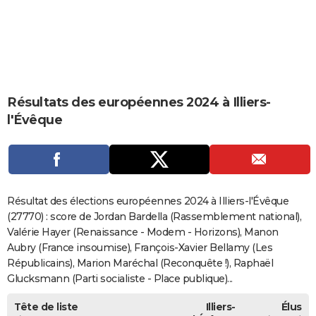
City break
Voyage de noces
Climat
Destinations
Voyage nature
Forum
+
PHOTO
GUIDES D'ACHAT
BONS PLANS
Résultats des européennes 2024 à Illiers-
CARTE DE VOEUX
l'Évêque
Carte Bonne année
Carte Pâques
Carte de Noël
Carte Saint-Valentin
Carte d'anniversaire
DICTIONNAIRE
Biographies
Expressions
Dictionnaire
Citations
Proverbes
PROGRAMME TV
COPAINS D'AVANT
Résultat des élections européennes 2024 à Illiers-l'Évêque
Se connecter
Collèges
Universités
Service militaire
S'inscrire
Lycées
Primaires
Entreprises
Avis de recherche
(27770) : score de Jordan Bardella (Rassemblement national),
AVIS DE DÉCÈS
Valérie Hayer (Renaissance - Modem - Horizons), Manon
FORUM
Aubry (France insoumise), François-Xavier Bellamy (Les
Républicains), Marion Maréchal (Reconquête !), Raphaël
Lifestyle
Sport
Television
Cinema
Bricolage
Culture
Auto
Voyage
Glucksmann (Parti socialiste - Place publique)...
Tête de liste
Illiers-
Élus