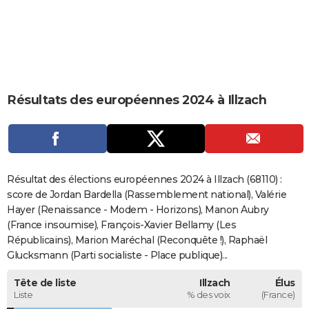
City break
Voyage de noces
Climat
Destinations
Voyage nature
Forum
+
PHOTO
GUIDES D'ACHAT
BONS PLANS
Résultats des européennes 2024 à Illzach
CARTE DE VOEUX
Carte Bonne année
Carte Pâques
Carte de Noël
Carte Saint-Valentin
Carte d'anniversaire
DICTIONNAIRE
Biographies
Expressions
Dictionnaire
Citations
Proverbes
PROGRAMME TV
Résultat des élections européennes 2024 à Illzach (68110) :
COPAINS D'AVANT
score de Jordan Bardella (Rassemblement national), Valérie
Hayer (Renaissance - Modem - Horizons), Manon Aubry
Se connecter
Collèges
Universités
Service militaire
S'inscrire
Lycées
Primaires
Entreprises
Avis de recherche
AVIS DE DÉCÈS
(France insoumise), François-Xavier Bellamy (Les
Républicains), Marion Maréchal (Reconquête !), Raphaël
FORUM
Glucksmann (Parti socialiste - Place publique)...
Lifestyle
Sport
Television
Cinema
Bricolage
Culture
Auto
Voyage
Tête de liste
Illzach
Élus
Liste
% des voix
(France)