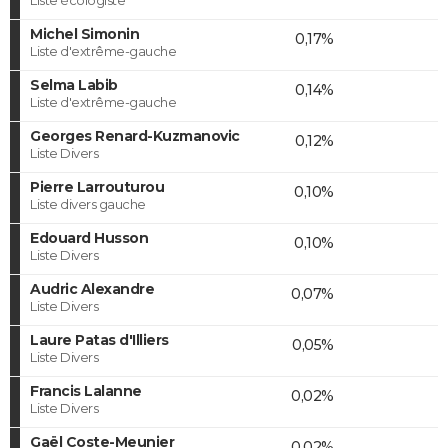
Michel Simonin
0,17%
Liste d'extrême-gauche
Selma Labib
0,14%
Liste d'extrême-gauche
Georges Renard-Kuzmanovic
0,12%
Liste Divers
Pierre Larrouturou
0,10%
Liste divers gauche
Edouard Husson
0,10%
Liste Divers
Audric Alexandre
0,07%
Liste Divers
Laure Patas d'Illiers
0,05%
Liste Divers
Francis Lalanne
0,02%
Liste Divers
Gaël Coste-Meunier
0,02%