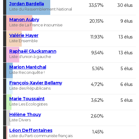
Jordan Bardella
33,57%
30 élus
Liste du Rassemblement National
Manon Aubry
20,15%
9 élus
Liste de La France insoumise
Valérie Hayer
11,93%
13 élus
Liste Ensemble
Raphaël Glucksmann
9,54%
13 élus
Liste d'union à gauche
Marion Maréchal
5,16%
5 élus
Liste Reconquête !
François-Xavier Bellamy
4,72%
6 élus
Liste des Républicains
Marie Toussaint
3,62%
5 élus
Liste Les Ecologistes
Hélène Thouy
2,60%
Liste Divers
Léon Deffontaines
1,45%
Liste du Parti communiste français