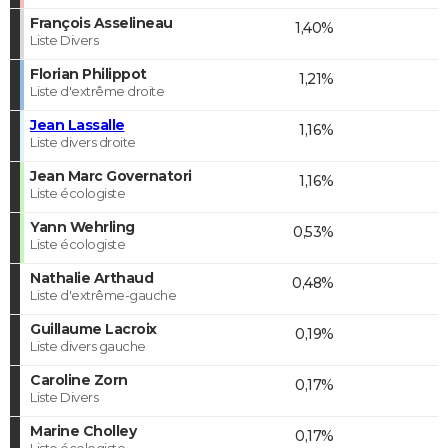
François Asselineau
1,40%
Liste Divers
Florian Philippot
1,21%
Liste d'extrême droite
Jean Lassalle
1,16%
Liste divers droite
Jean Marc Governatori
1,16%
Liste écologiste
Yann Wehrling
0,53%
Liste écologiste
Nathalie Arthaud
0,48%
Liste d'extrême-gauche
Guillaume Lacroix
0,19%
Liste divers gauche
Caroline Zorn
0,17%
Liste Divers
Marine Cholley
0,17%
Liste écologiste