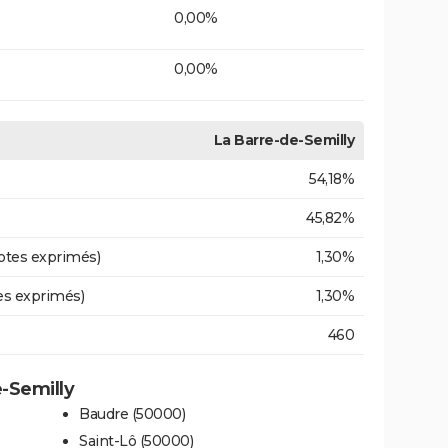
0,00%
0,00%
La Barre-de-Semilly
54,18%
45,82%
otes exprimés)
1,30%
es exprimés)
1,30%
460
e-Semilly
Baudre (50000)
Saint-Lô (50000)