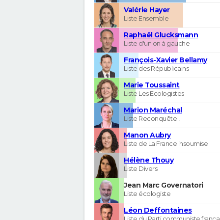
Valérie Hayer
Liste Ensemble
Raphaël Glucksmann
Liste d'union à gauche
François-Xavier Bellamy
Liste des Républicains
Marie Toussaint
Liste Les Ecologistes
Marion Maréchal
Liste Reconquête !
Manon Aubry
Liste de La France insoumise
Hélène Thouy
Liste Divers
Jean Marc Governatori
Liste écologiste
Léon Deffontaines
Liste du Parti communiste frança