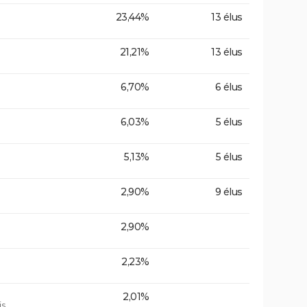
23,44%
13 élus
21,21%
13 élus
6,70%
6 élus
6,03%
5 élus
5,13%
5 élus
2,90%
9 élus
2,90%
2,23%
2,01%
is