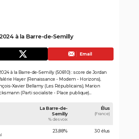
024 à la Barre-de-Semilly
Email
24 à la Barre-de-Semilly (50810) : score de Jordan
alérie Hayer (Renaissance - Modem - Horizons),
çois-Xavier Bellamy (Les Républicains), Marion
smann (Parti socialiste - Place publique)...
La Barre-de-
Élus
Semilly
(France)
% des voix
23,88%
30 élus
l