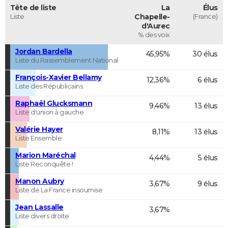
Tête de liste
La
Élus
Liste
Chapelle-
(France)
d'Aurec
% des voix
Jordan Bardella
45,95%
30 élus
Liste du Rassemblement National
François-Xavier Bellamy
12,36%
6 élus
Liste des Républicains
Raphaël Glucksmann
9,46%
13 élus
Liste d'union à gauche
Valérie Hayer
8,11%
13 élus
Liste Ensemble
Marion Maréchal
4,44%
5 élus
Liste Reconquête !
Manon Aubry
3,67%
9 élus
Liste de La France insoumise
Jean Lassalle
3,67%
Liste divers droite