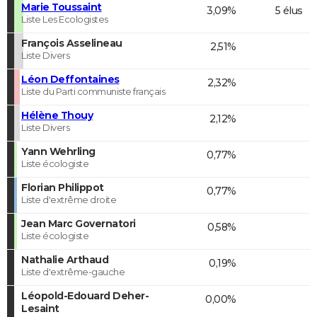
Marie Toussaint
3,09%
5 élus
Liste Les Ecologistes
François Asselineau
2,51%
Liste Divers
Léon Deffontaines
2,32%
Liste du Parti communiste français
Hélène Thouy
2,12%
Liste Divers
Yann Wehrling
0,77%
Liste écologiste
Florian Philippot
0,77%
Liste d'extrême droite
Jean Marc Governatori
0,58%
Liste écologiste
Nathalie Arthaud
0,19%
Liste d'extrême-gauche
Léopold-Edouard Deher-
0,00%
Lesaint