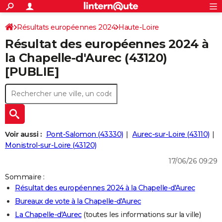
ACTUALITÉS
Connexion
S'inscrire
Résultats européennes 2024
Haute-Loire
Rechercher
Société
Education
Villes
Politique
Faits Divers
Monde
+
SPORT
Résultat des européennes 2024 à
Football
Cyclisme
Forum
Coupe du monde 2026
Tennis
Rugby
CULTURE
la Chapelle-d'Aurec (43120)
[PUBLIE]
TNT
Cinéma
Musique
Programme TV
Streaming
Sorties cinéma
+
FINANCE
Impôts
Immobilier
Banque
Crédit
Retraite
Epargne
Risques naturels par ville
Assurance
AUTO
Réserver un essai
Berlines
Forum auto
Essais
Citadines
SUV
+
HIGH-TECH
Meilleur smartphone
Ordinateurs
Guide high-tech
Mobiles
Internet
Jeux vidéo
+
BRICOLAGE
Voir aussi :
Pont-Salomon (43330)
Aurec-sur-Loire (43110)
Monistrol-sur-Loire (43120)
Aménagement intérieur
Cuisine
Jardinage
+
Forum
Extérieur
Salle de bains
Rangement
WEEK-END
17/06/26 09:29
Escapades
Expositions
Week-end nature
Guides de France
Patrimoine
Musées
+
LIFESTYLE
Sommaire :
Résultat des européennes 2024 à la Chapelle-d'Aurec
Bien-être
Mode
+
Art de vivre
Loisirs
Modes de vie
SANTE
Bureaux de vote à la Chapelle-d'Aurec
Guide de la santé
Médicaments
+
Alimentation
Maladies
Sommeil
VOYAGE
La Chapelle-d'Aurec
(toutes les informations sur la ville)