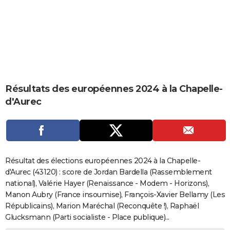
City break
Voyage de noces
Climat
Destinations
Voyage nature
Forum
+
PHOTO
GUIDES D'ACHAT
BONS PLANS
CARTE DE VOEUX
Résultats des européennes 2024 à la Chapelle-
Carte Bonne année
Carte Pâques
Carte de Noël
Carte Saint-Valentin
Carte d'anniversaire
DICTIONNAIRE
d'Aurec
Biographies
Expressions
Dictionnaire
Citations
Proverbes
PROGRAMME TV
COPAINS D'AVANT
Se connecter
Collèges
Universités
Service militaire
S'inscrire
Lycées
Primaires
Entreprises
Avis de recherche
AVIS DE DÉCÈS
Résultat des élections européennes 2024 à la Chapelle-
d'Aurec (43120) : score de Jordan Bardella (Rassemblement
FORUM
national), Valérie Hayer (Renaissance - Modem - Horizons),
Manon Aubry (France insoumise), François-Xavier Bellamy (Les
Lifestyle
Sport
Television
Cinema
Bricolage
Culture
Auto
Voyage
Républicains), Marion Maréchal (Reconquête !), Raphaël
Glucksmann (Parti socialiste - Place publique)...