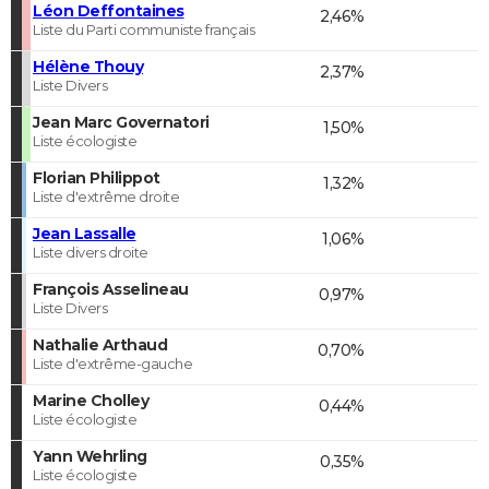
Léon Deffontaines
2,46%
Liste du Parti communiste français
Hélène Thouy
2,37%
Liste Divers
Jean Marc Governatori
1,50%
Liste écologiste
Florian Philippot
1,32%
Liste d'extrême droite
Jean Lassalle
1,06%
Liste divers droite
François Asselineau
0,97%
Liste Divers
Nathalie Arthaud
0,70%
Liste d'extrême-gauche
Marine Cholley
0,44%
Liste écologiste
Yann Wehrling
0,35%
Liste écologiste