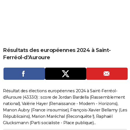
City break
Voyage de noces
Climat
Destinations
Voyage nature
Forum
+
PHOTO
GUIDES D'ACHAT
BONS PLANS
CARTE DE VOEUX
Résultats des européennes 2024 à Saint-
Carte Bonne année
Carte Pâques
Carte de Noël
Carte Saint-Valentin
Carte d'anniversaire
DICTIONNAIRE
Ferréol-d'Auroure
Biographies
Expressions
Dictionnaire
Citations
Proverbes
PROGRAMME TV
COPAINS D'AVANT
Se connecter
Collèges
Universités
Service militaire
S'inscrire
Lycées
Primaires
Entreprises
Avis de recherche
AVIS DE DÉCÈS
Résultat des élections européennes 2024 à Saint-Ferréol-
d'Auroure (43330) : score de Jordan Bardella (Rassemblement
FORUM
national), Valérie Hayer (Renaissance - Modem - Horizons),
Manon Aubry (France insoumise), François-Xavier Bellamy (Les
Lifestyle
Sport
Television
Cinema
Bricolage
Culture
Auto
Voyage
Républicains), Marion Maréchal (Reconquête !), Raphaël
Glucksmann (Parti socialiste - Place publique)...