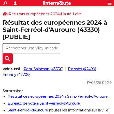
ACTUALITÉS
Connexion
S'inscrire
Résultats européennes 2024
Haute-Loire
Rechercher
Société
Education
Villes
Politique
Faits Divers
Monde
+
SPORT
Résultat des européennes 2024 à
Football
Cyclisme
Forum
Coupe du monde 2026
Tennis
Rugby
CULTURE
Saint-Ferréol-d'Auroure (43330)
[PUBLIE]
TNT
Cinéma
Musique
Programme TV
Streaming
Sorties cinéma
+
FINANCE
Impôts
Immobilier
Banque
Crédit
Retraite
Epargne
Risques naturels par ville
Assurance
AUTO
Réserver un essai
Berlines
Forum auto
Essais
Citadines
SUV
+
HIGH-TECH
Meilleur smartphone
Ordinateurs
Guide high-tech
Mobiles
Internet
Jeux vidéo
+
BRICOLAGE
Voir aussi :
Pont-Salomon (43330)
Fraisses (42490)
Firminy (42700)
Aménagement intérieur
Cuisine
Jardinage
+
Forum
Extérieur
Salle de bains
Rangement
WEEK-END
17/06/26 09:29
Escapades
Expositions
Week-end nature
Guides de France
Patrimoine
Musées
+
LIFESTYLE
Sommaire :
Résultat des européennes 2024 à Saint-Ferréol-d'Auroure
Bien-être
Mode
+
Art de vivre
Loisirs
Modes de vie
SANTE
Bureaux de vote à Saint-Ferréol-d'Auroure
Guide de la santé
Médicaments
+
Alimentation
Maladies
Sommeil
VOYAGE
Saint-Ferréol-d'Auroure
(toutes les informations sur la ville)