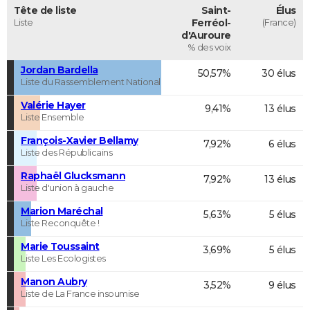
Tête de liste
Saint-
Élus
Liste
Ferréol-
(France)
d'Auroure
% des voix
Jordan Bardella
50,57%
30 élus
Liste du Rassemblement National
Valérie Hayer
9,41%
13 élus
Liste Ensemble
François-Xavier Bellamy
7,92%
6 élus
Liste des Républicains
Raphaël Glucksmann
7,92%
13 élus
Liste d'union à gauche
Marion Maréchal
5,63%
5 élus
Liste Reconquête !
Marie Toussaint
3,69%
5 élus
Liste Les Ecologistes
Manon Aubry
3,52%
9 élus
Liste de La France insoumise