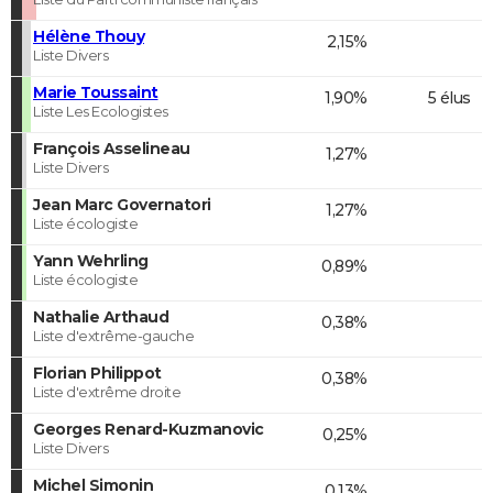
Hélène Thouy
2,15%
Liste Divers
Marie Toussaint
1,90%
5 élus
Liste Les Ecologistes
François Asselineau
1,27%
Liste Divers
Jean Marc Governatori
1,27%
Liste écologiste
Yann Wehrling
0,89%
Liste écologiste
Nathalie Arthaud
0,38%
Liste d'extrême-gauche
Florian Philippot
0,38%
Liste d'extrême droite
Georges Renard-Kuzmanovic
0,25%
Liste Divers
Michel Simonin
0,13%