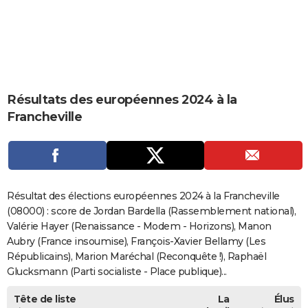
City break
Voyage de noces
Climat
Destinations
Voyage nature
Forum
+
PHOTO
GUIDES D'ACHAT
BONS PLANS
Résultats des européennes 2024 à la
CARTE DE VOEUX
Francheville
Carte Bonne année
Carte Pâques
Carte de Noël
Carte Saint-Valentin
Carte d'anniversaire
DICTIONNAIRE
Biographies
Expressions
Dictionnaire
Citations
Proverbes
PROGRAMME TV
COPAINS D'AVANT
Résultat des élections européennes 2024 à la Francheville
Se connecter
Collèges
Universités
Service militaire
S'inscrire
Lycées
Primaires
Entreprises
Avis de recherche
(08000) : score de Jordan Bardella (Rassemblement national),
AVIS DE DÉCÈS
Valérie Hayer (Renaissance - Modem - Horizons), Manon
FORUM
Aubry (France insoumise), François-Xavier Bellamy (Les
Républicains), Marion Maréchal (Reconquête !), Raphaël
Lifestyle
Sport
Television
Cinema
Bricolage
Culture
Auto
Voyage
Glucksmann (Parti socialiste - Place publique)...
Tête de liste
La
Élus