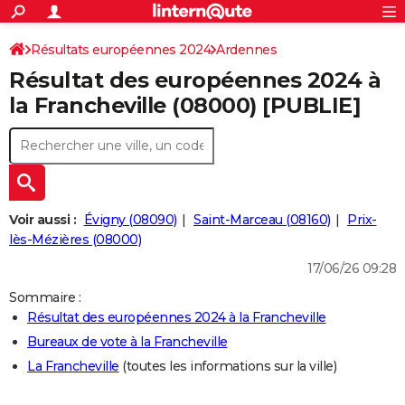
ACTUALITÉS
Connexion
S'inscrire
Résultats européennes 2024
Ardennes
Rechercher
Société
Education
Villes
Politique
Faits Divers
Monde
+
SPORT
Résultat des européennes 2024 à
Football
Cyclisme
Forum
Coupe du monde 2026
Tennis
Rugby
CULTURE
la Francheville (08000) [PUBLIE]
TNT
Cinéma
Musique
Programme TV
Streaming
Sorties cinéma
+
FINANCE
Impôts
Immobilier
Banque
Crédit
Retraite
Epargne
Risques naturels par ville
Assurance
AUTO
Réserver un essai
Berlines
Forum auto
Essais
Citadines
SUV
+
HIGH-TECH
Voir aussi :
Évigny (08090)
Saint-Marceau (08160)
Prix-
Meilleur smartphone
Ordinateurs
Guide high-tech
Mobiles
Internet
Jeux vidéo
+
lès-Mézières (08000)
BRICOLAGE
17/06/26 09:28
Aménagement intérieur
Cuisine
Jardinage
+
Forum
Extérieur
Salle de bains
Rangement
WEEK-END
Sommaire :
Escapades
Expositions
Week-end nature
Guides de France
Patrimoine
Musées
+
LIFESTYLE
Résultat des européennes 2024 à la Francheville
Bureaux de vote à la Francheville
Bien-être
Mode
+
Art de vivre
Loisirs
Modes de vie
SANTE
La Francheville
(toutes les informations sur la ville)
Guide de la santé
Médicaments
+
Alimentation
Maladies
Sommeil
VOYAGE