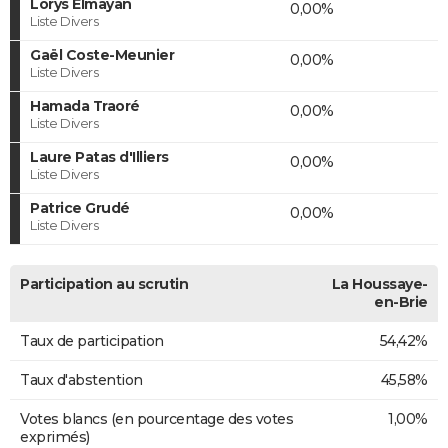
Lorys Elmayan
0,00%
Liste Divers
Gaël Coste-Meunier
0,00%
Liste Divers
Hamada Traoré
0,00%
Liste Divers
Laure Patas d'Illiers
0,00%
Liste Divers
Patrice Grudé
0,00%
Liste Divers
Participation au scrutin
La Houssaye-
en-Brie
Taux de participation
54,42%
Taux d'abstention
45,58%
Votes blancs (en pourcentage des votes
1,00%
exprimés)