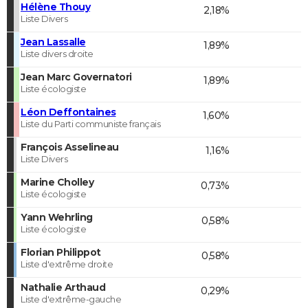
Hélène Thouy
2,18%
Liste Divers
Jean Lassalle
1,89%
Liste divers droite
Jean Marc Governatori
1,89%
Liste écologiste
Léon Deffontaines
1,60%
Liste du Parti communiste français
François Asselineau
1,16%
Liste Divers
Marine Cholley
0,73%
Liste écologiste
Yann Wehrling
0,58%
Liste écologiste
Florian Philippot
0,58%
Liste d'extrême droite
Nathalie Arthaud
0,29%
Liste d'extrême-gauche