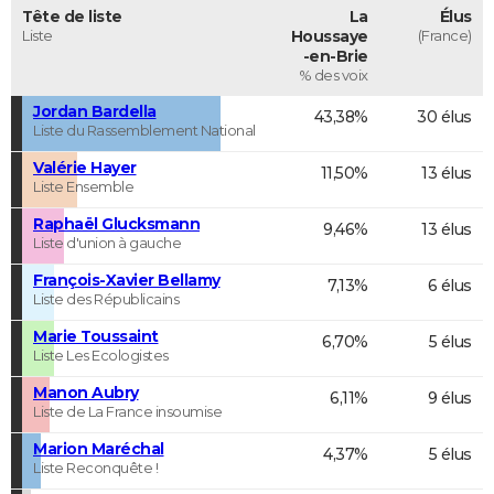
Tête de liste
La
Élus
Liste
Houssaye
(France)
-en-Brie
% des voix
Jordan Bardella
43,38%
30 élus
Liste du Rassemblement National
Valérie Hayer
11,50%
13 élus
Liste Ensemble
Raphaël Glucksmann
9,46%
13 élus
Liste d'union à gauche
François-Xavier Bellamy
7,13%
6 élus
Liste des Républicains
Marie Toussaint
6,70%
5 élus
Liste Les Ecologistes
Manon Aubry
6,11%
9 élus
Liste de La France insoumise
Marion Maréchal
4,37%
5 élus
Liste Reconquête !