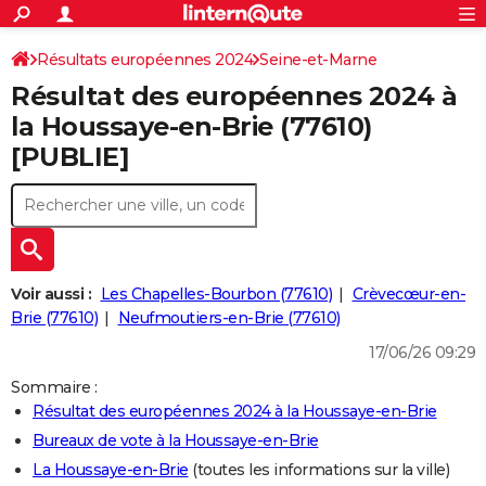
ACTUALITÉS
Connexion
S'inscrire
Résultats européennes 2024
Seine-et-Marne
Rechercher
Société
Education
Villes
Politique
Faits Divers
Monde
+
SPORT
Résultat des européennes 2024 à
Football
Cyclisme
Forum
Coupe du monde 2026
Tennis
Rugby
CULTURE
la Houssaye-en-Brie (77610)
[PUBLIE]
TNT
Cinéma
Musique
Programme TV
Streaming
Sorties cinéma
+
FINANCE
Impôts
Immobilier
Banque
Crédit
Retraite
Epargne
Risques naturels par ville
Assurance
AUTO
Réserver un essai
Berlines
Forum auto
Essais
Citadines
SUV
+
HIGH-TECH
Meilleur smartphone
Ordinateurs
Guide high-tech
Mobiles
Internet
Jeux vidéo
+
BRICOLAGE
Voir aussi :
Les Chapelles-Bourbon (77610)
Crèvecœur-en-
Brie (77610)
Neufmoutiers-en-Brie (77610)
Aménagement intérieur
Cuisine
Jardinage
+
Forum
Extérieur
Salle de bains
Rangement
WEEK-END
17/06/26 09:29
Escapades
Expositions
Week-end nature
Guides de France
Patrimoine
Musées
+
LIFESTYLE
Sommaire :
Résultat des européennes 2024 à la Houssaye-en-Brie
Bien-être
Mode
+
Art de vivre
Loisirs
Modes de vie
SANTE
Bureaux de vote à la Houssaye-en-Brie
Guide de la santé
Médicaments
+
Alimentation
Maladies
Sommeil
VOYAGE
La Houssaye-en-Brie
(toutes les informations sur la ville)