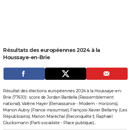
City break
Voyage de noces
Climat
Destinations
Voyage nature
Forum
+
PHOTO
GUIDES D'ACHAT
BONS PLANS
CARTE DE VOEUX
Résultats des européennes 2024 à la
Carte Bonne année
Carte Pâques
Carte de Noël
Carte Saint-Valentin
Carte d'anniversaire
DICTIONNAIRE
Houssaye-en-Brie
Biographies
Expressions
Dictionnaire
Citations
Proverbes
PROGRAMME TV
COPAINS D'AVANT
Se connecter
Collèges
Universités
Service militaire
S'inscrire
Lycées
Primaires
Entreprises
Avis de recherche
AVIS DE DÉCÈS
Résultat des élections européennes 2024 à la Houssaye-en-
Brie (77610) : score de Jordan Bardella (Rassemblement
FORUM
national), Valérie Hayer (Renaissance - Modem - Horizons),
Manon Aubry (France insoumise), François-Xavier Bellamy (Les
Lifestyle
Sport
Television
Cinema
Bricolage
Culture
Auto
Voyage
Républicains), Marion Maréchal (Reconquête !), Raphaël
Glucksmann (Parti socialiste - Place publique)...