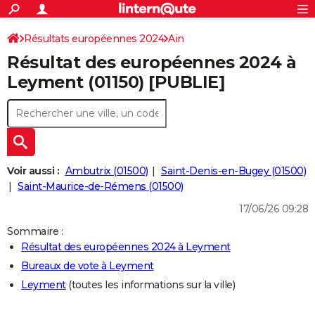
ACTUALITÉS
Connexion
S'inscrire
Résultats européennes 2024
Ain
Rechercher
Société
Education
Villes
Politique
Faits Divers
Monde
+
SPORT
Résultat des européennes 2024 à
Football
Cyclisme
Forum
Coupe du monde 2026
Tennis
Rugby
CULTURE
Leyment (01150) [PUBLIE]
TNT
Cinéma
Musique
Programme TV
Streaming
Sorties cinéma
+
FINANCE
Impôts
Immobilier
Banque
Crédit
Retraite
Epargne
Risques naturels par ville
Assurance
AUTO
Réserver un essai
Berlines
Forum auto
Essais
Citadines
SUV
+
HIGH-TECH
Voir aussi :
Ambutrix (01500)
Saint-Denis-en-Bugey (01500)
Meilleur smartphone
Ordinateurs
Guide high-tech
Mobiles
Internet
Jeux vidéo
+
Saint-Maurice-de-Rémens (01500)
BRICOLAGE
17/06/26 09:28
Aménagement intérieur
Cuisine
Jardinage
+
Forum
Extérieur
Salle de bains
Rangement
WEEK-END
Sommaire :
Escapades
Expositions
Week-end nature
Guides de France
Patrimoine
Musées
+
LIFESTYLE
Résultat des européennes 2024 à Leyment
Bureaux de vote à Leyment
Bien-être
Mode
+
Art de vivre
Loisirs
Modes de vie
SANTE
Leyment
(toutes les informations sur la ville)
Guide de la santé
Médicaments
+
Alimentation
Maladies
Sommeil
VOYAGE