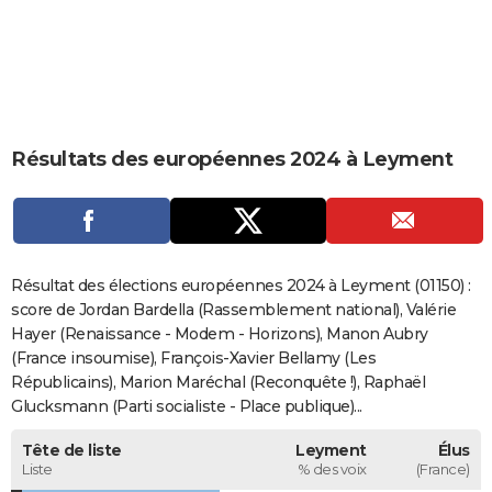
City break
Voyage de noces
Climat
Destinations
Voyage nature
Forum
+
PHOTO
GUIDES D'ACHAT
BONS PLANS
Résultats des européennes 2024 à Leyment
CARTE DE VOEUX
Carte Bonne année
Carte Pâques
Carte de Noël
Carte Saint-Valentin
Carte d'anniversaire
DICTIONNAIRE
Biographies
Expressions
Dictionnaire
Citations
Proverbes
PROGRAMME TV
Résultat des élections européennes 2024 à Leyment (01150) :
COPAINS D'AVANT
score de Jordan Bardella (Rassemblement national), Valérie
Hayer (Renaissance - Modem - Horizons), Manon Aubry
Se connecter
Collèges
Universités
Service militaire
S'inscrire
Lycées
Primaires
Entreprises
Avis de recherche
AVIS DE DÉCÈS
(France insoumise), François-Xavier Bellamy (Les
Républicains), Marion Maréchal (Reconquête !), Raphaël
FORUM
Glucksmann (Parti socialiste - Place publique)...
Lifestyle
Sport
Television
Cinema
Bricolage
Culture
Auto
Voyage
Tête de liste
Leyment
Élus
Liste
% des voix
(France)