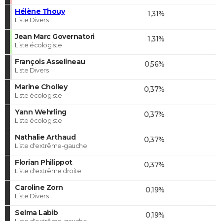
Hélène Thouy
1,31%
Liste Divers
Jean Marc Governatori
1,31%
Liste écologiste
François Asselineau
0,56%
Liste Divers
Marine Cholley
0,37%
Liste écologiste
Yann Wehrling
0,37%
Liste écologiste
Nathalie Arthaud
0,37%
Liste d'extrême-gauche
Florian Philippot
0,37%
Liste d'extrême droite
Caroline Zorn
0,19%
Liste Divers
Selma Labib
0,19%
Liste d'extrême-gauche