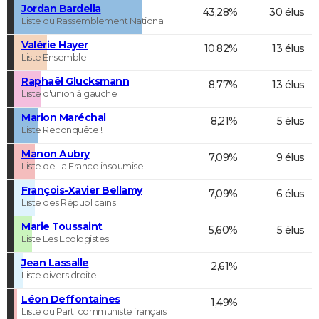
Jordan Bardella
43,28%
30 élus
Liste du Rassemblement National
Valérie Hayer
10,82%
13 élus
Liste Ensemble
Raphaël Glucksmann
8,77%
13 élus
Liste d'union à gauche
Marion Maréchal
8,21%
5 élus
Liste Reconquête !
Manon Aubry
7,09%
9 élus
Liste de La France insoumise
François-Xavier Bellamy
7,09%
6 élus
Liste des Républicains
Marie Toussaint
5,60%
5 élus
Liste Les Ecologistes
Jean Lassalle
2,61%
Liste divers droite
Léon Deffontaines
1,49%
Liste du Parti communiste français