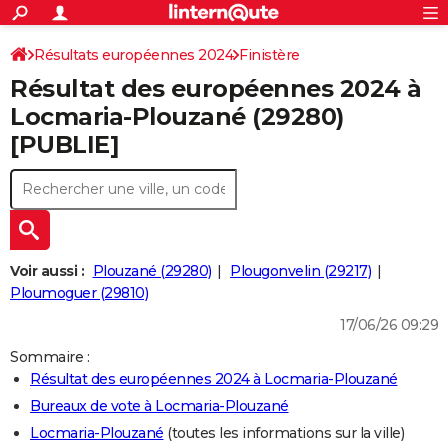
ACTUALITÉS
Connexion
S'inscrire
Résultats européennes 2024
Finistère
Rechercher
Société
Education
Villes
Politique
Faits Divers
Monde
+
SPORT
Résultat des européennes 2024 à
Football
Cyclisme
Forum
Coupe du monde 2026
Tennis
Rugby
CULTURE
Locmaria-Plouzané (29280)
[PUBLIE]
TNT
Cinéma
Musique
Programme TV
Streaming
Sorties cinéma
+
FINANCE
Impôts
Immobilier
Banque
Crédit
Retraite
Epargne
Risques naturels par ville
Assurance
AUTO
Réserver un essai
Berlines
Forum auto
Essais
Citadines
SUV
+
HIGH-TECH
Meilleur smartphone
Ordinateurs
Guide high-tech
Mobiles
Internet
Jeux vidéo
+
BRICOLAGE
Voir aussi :
Plouzané (29280)
Plougonvelin (29217)
Ploumoguer (29810)
Aménagement intérieur
Cuisine
Jardinage
+
Forum
Extérieur
Salle de bains
Rangement
WEEK-END
17/06/26 09:29
Escapades
Expositions
Week-end nature
Guides de France
Patrimoine
Musées
+
LIFESTYLE
Sommaire :
Résultat des européennes 2024 à Locmaria-Plouzané
Bien-être
Mode
+
Art de vivre
Loisirs
Modes de vie
SANTE
Bureaux de vote à Locmaria-Plouzané
Guide de la santé
Médicaments
+
Alimentation
Maladies
Sommeil
VOYAGE
Locmaria-Plouzané
(toutes les informations sur la ville)