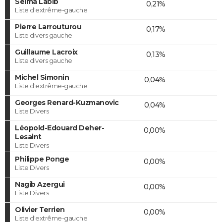
Selma Labib
0,21%
Liste d'extrême-gauche
Pierre Larrouturou
0,17%
Liste divers gauche
Guillaume Lacroix
0,13%
Liste divers gauche
Michel Simonin
0,04%
Liste d'extrême-gauche
Georges Renard-Kuzmanovic
0,04%
Liste Divers
Léopold-Edouard Deher-
0,00%
Lesaint
Liste Divers
Philippe Ponge
0,00%
Liste Divers
Nagib Azergui
0,00%
Liste Divers
Olivier Terrien
0,00%
Liste d'extrême-gauche