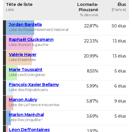
Tête de liste
Locmaria-
Élus
Liste
Plouzané
(France)
% des voix
Jordan Bardella
22,87%
30 élus
Liste du Rassemblement National
Raphaël Glucksmann
22,33%
13 élus
Liste d'union à gauche
Valérie Hayer
20,99%
13 élus
Liste Ensemble
Marie Toussaint
8,55%
5 élus
Liste Les Ecologistes
François-Xavier Bellamy
5,99%
6 élus
Liste des Républicains
Manon Aubry
5,87%
9 élus
Liste de La France insoumise
Marion Maréchal
3,69%
5 élus
Liste Reconquête !
Léon Deffontaines
1,97%