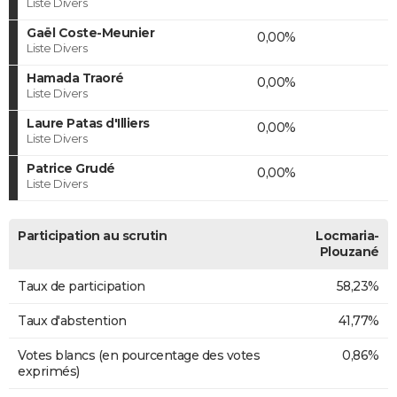
Liste Divers
Gaël Coste-Meunier
0,00%
Liste Divers
Hamada Traoré
0,00%
Liste Divers
Laure Patas d'Illiers
0,00%
Liste Divers
Patrice Grudé
0,00%
Liste Divers
Participation au scrutin
Locmaria-
Plouzané
Taux de participation
58,23%
Taux d'abstention
41,77%
Votes blancs (en pourcentage des votes
0,86%
exprimés)