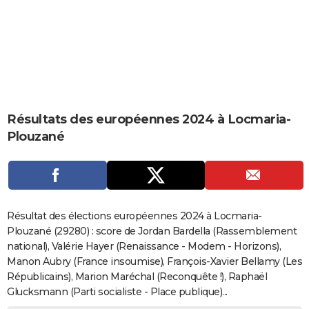
City break
Voyage de noces
Climat
Destinations
Voyage nature
Forum
+
PHOTO
GUIDES D'ACHAT
BONS PLANS
CARTE DE VOEUX
Résultats des européennes 2024 à Locmaria-
Carte Bonne année
Carte Pâques
Carte de Noël
Carte Saint-Valentin
Carte d'anniversaire
DICTIONNAIRE
Plouzané
Biographies
Expressions
Dictionnaire
Citations
Proverbes
PROGRAMME TV
COPAINS D'AVANT
Se connecter
Collèges
Universités
Service militaire
S'inscrire
Lycées
Primaires
Entreprises
Avis de recherche
AVIS DE DÉCÈS
Résultat des élections européennes 2024 à Locmaria-
Plouzané (29280) : score de Jordan Bardella (Rassemblement
FORUM
national), Valérie Hayer (Renaissance - Modem - Horizons),
Manon Aubry (France insoumise), François-Xavier Bellamy (Les
Lifestyle
Sport
Television
Cinema
Bricolage
Culture
Auto
Voyage
Républicains), Marion Maréchal (Reconquête !), Raphaël
Glucksmann (Parti socialiste - Place publique)...