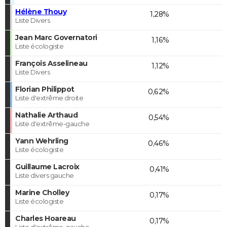
Hélène Thouy
1,28%
Liste Divers
Jean Marc Governatori
1,16%
Liste écologiste
François Asselineau
1,12%
Liste Divers
Florian Philippot
0,62%
Liste d'extrême droite
Nathalie Arthaud
0,54%
Liste d'extrême-gauche
Yann Wehrling
0,46%
Liste écologiste
Guillaume Lacroix
0,41%
Liste divers gauche
Marine Cholley
0,17%
Liste écologiste
Charles Hoareau
0,17%
Liste d'extrême-gauche