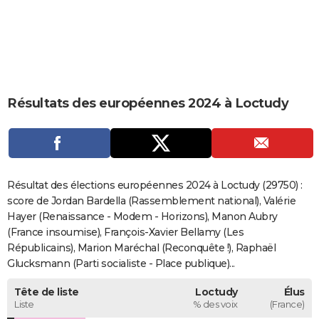
City break
Voyage de noces
Climat
Destinations
Voyage nature
Forum
+
PHOTO
GUIDES D'ACHAT
BONS PLANS
Résultats des européennes 2024 à Loctudy
CARTE DE VOEUX
Carte Bonne année
Carte Pâques
Carte de Noël
Carte Saint-Valentin
Carte d'anniversaire
DICTIONNAIRE
Biographies
Expressions
Dictionnaire
Citations
Proverbes
PROGRAMME TV
Résultat des élections européennes 2024 à Loctudy (29750) :
COPAINS D'AVANT
score de Jordan Bardella (Rassemblement national), Valérie
Hayer (Renaissance - Modem - Horizons), Manon Aubry
Se connecter
Collèges
Universités
Service militaire
S'inscrire
Lycées
Primaires
Entreprises
Avis de recherche
AVIS DE DÉCÈS
(France insoumise), François-Xavier Bellamy (Les
Républicains), Marion Maréchal (Reconquête !), Raphaël
FORUM
Glucksmann (Parti socialiste - Place publique)...
Lifestyle
Sport
Television
Cinema
Bricolage
Culture
Auto
Voyage
Tête de liste
Loctudy
Élus
Liste
% des voix
(France)