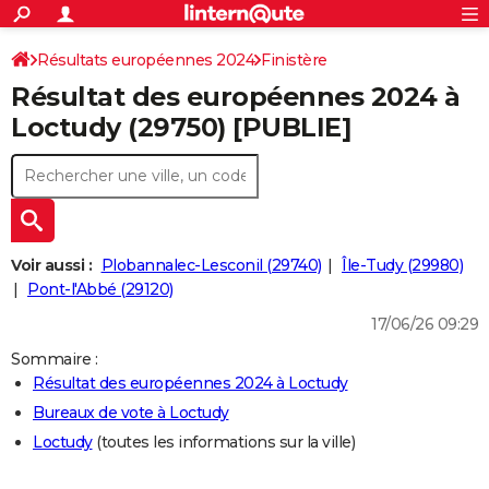
ACTUALITÉS
Connexion
S'inscrire
Résultats européennes 2024
Finistère
Rechercher
Société
Education
Villes
Politique
Faits Divers
Monde
+
SPORT
Résultat des européennes 2024 à
Football
Cyclisme
Forum
Coupe du monde 2026
Tennis
Rugby
CULTURE
Loctudy (29750) [PUBLIE]
TNT
Cinéma
Musique
Programme TV
Streaming
Sorties cinéma
+
FINANCE
Impôts
Immobilier
Banque
Crédit
Retraite
Epargne
Risques naturels par ville
Assurance
AUTO
Réserver un essai
Berlines
Forum auto
Essais
Citadines
SUV
+
HIGH-TECH
Voir aussi :
Plobannalec-Lesconil (29740)
Île-Tudy (29980)
Meilleur smartphone
Ordinateurs
Guide high-tech
Mobiles
Internet
Jeux vidéo
+
Pont-l'Abbé (29120)
BRICOLAGE
17/06/26 09:29
Aménagement intérieur
Cuisine
Jardinage
+
Forum
Extérieur
Salle de bains
Rangement
WEEK-END
Sommaire :
Escapades
Expositions
Week-end nature
Guides de France
Patrimoine
Musées
+
LIFESTYLE
Résultat des européennes 2024 à Loctudy
Bureaux de vote à Loctudy
Bien-être
Mode
+
Art de vivre
Loisirs
Modes de vie
SANTE
Loctudy
(toutes les informations sur la ville)
Guide de la santé
Médicaments
+
Alimentation
Maladies
Sommeil
VOYAGE