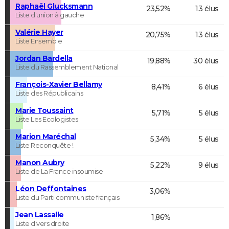
Raphaël Glucksmann
23,52%
13 élus
Liste d'union à gauche
Valérie Hayer
20,75%
13 élus
Liste Ensemble
Jordan Bardella
19,88%
30 élus
Liste du Rassemblement National
François-Xavier Bellamy
8,41%
6 élus
Liste des Républicains
Marie Toussaint
5,71%
5 élus
Liste Les Ecologistes
Marion Maréchal
5,34%
5 élus
Liste Reconquête !
Manon Aubry
5,22%
9 élus
Liste de La France insoumise
Léon Deffontaines
3,06%
Liste du Parti communiste français
Jean Lassalle
1,86%
Liste divers droite