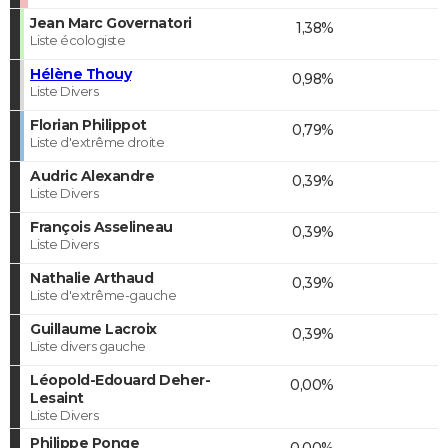
Jean Marc Governatori
1,38%
Liste écologiste
Hélène Thouy
0,98%
Liste Divers
Florian Philippot
0,79%
Liste d'extrême droite
Audric Alexandre
0,39%
Liste Divers
François Asselineau
0,39%
Liste Divers
Nathalie Arthaud
0,39%
Liste d'extrême-gauche
Guillaume Lacroix
0,39%
Liste divers gauche
Léopold-Edouard Deher-
0,00%
Lesaint
Liste Divers
Philippe Ponge
0,00%