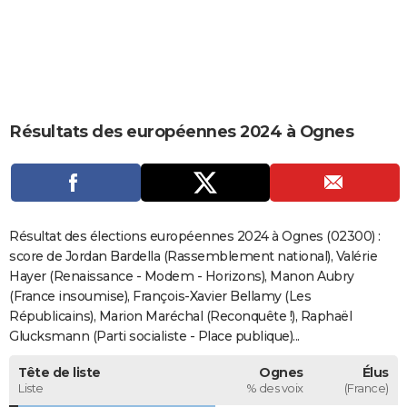
City break
Voyage de noces
Climat
Destinations
Voyage nature
Forum
+
PHOTO
GUIDES D'ACHAT
BONS PLANS
Résultats des européennes 2024 à Ognes
CARTE DE VOEUX
Carte Bonne année
Carte Pâques
Carte de Noël
Carte Saint-Valentin
Carte d'anniversaire
DICTIONNAIRE
Biographies
Expressions
Dictionnaire
Citations
Proverbes
PROGRAMME TV
Résultat des élections européennes 2024 à Ognes (02300) :
COPAINS D'AVANT
score de Jordan Bardella (Rassemblement national), Valérie
Hayer (Renaissance - Modem - Horizons), Manon Aubry
Se connecter
Collèges
Universités
Service militaire
S'inscrire
Lycées
Primaires
Entreprises
Avis de recherche
AVIS DE DÉCÈS
(France insoumise), François-Xavier Bellamy (Les
Républicains), Marion Maréchal (Reconquête !), Raphaël
FORUM
Glucksmann (Parti socialiste - Place publique)...
Lifestyle
Sport
Television
Cinema
Bricolage
Culture
Auto
Voyage
Tête de liste
Ognes
Élus
Liste
% des voix
(France)