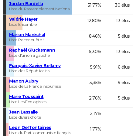
Jordan Bardella
51,77%
30 élus
Liste du Rassemblement National
Valérie Hayer
12,80%
13 élus
Liste Ensemble
Marion Maréchal
8,46%
5 élus
Liste Reconquête !
Raphaël Glucksmann
6,30%
13 élus
Liste d'union à gauche
François-Xavier Bellamy
5,91%
6 élus
Liste des Républicains
Manon Aubry
3,35%
9 élus
Liste de La France insoumise
Marie Toussaint
2,76%
5 élus
Liste Les Ecologistes
Jean Lassalle
2,17%
Liste divers droite
Léon Deffontaines
1,77%
Liste du Parti communiste français