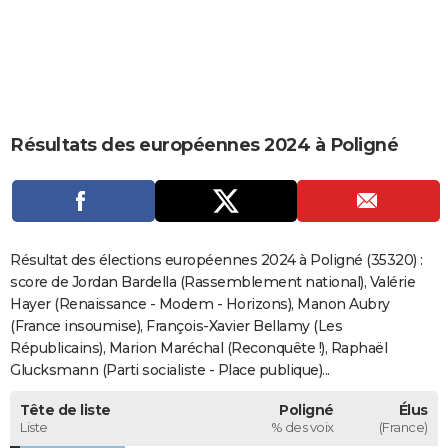
City break
Voyage de noces
Climat
Destinations
Voyage nature
Forum
+
PHOTO
GUIDES D'ACHAT
BONS PLANS
Résultats des européennes 2024 à Poligné
CARTE DE VOEUX
Carte Bonne année
Carte Pâques
Carte de Noël
Carte Saint-Valentin
Carte d'anniversaire
DICTIONNAIRE
Biographies
Expressions
Dictionnaire
Citations
Proverbes
PROGRAMME TV
Résultat des élections européennes 2024 à Poligné (35320) :
COPAINS D'AVANT
score de Jordan Bardella (Rassemblement national), Valérie
Hayer (Renaissance - Modem - Horizons), Manon Aubry
Se connecter
Collèges
Universités
Service militaire
S'inscrire
Lycées
Primaires
Entreprises
Avis de recherche
AVIS DE DÉCÈS
(France insoumise), François-Xavier Bellamy (Les
Républicains), Marion Maréchal (Reconquête !), Raphaël
FORUM
Glucksmann (Parti socialiste - Place publique)...
Lifestyle
Sport
Television
Cinema
Bricolage
Culture
Auto
Voyage
Tête de liste
Poligné
Élus
Liste
% des voix
(France)