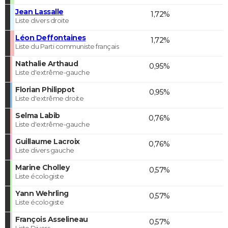
Jean Lassalle
1,72%
Liste divers droite
Léon Deffontaines
1,72%
Liste du Parti communiste français
Nathalie Arthaud
0,95%
Liste d'extrême-gauche
Florian Philippot
0,95%
Liste d'extrême droite
Selma Labib
0,76%
Liste d'extrême-gauche
Guillaume Lacroix
0,76%
Liste divers gauche
Marine Cholley
0,57%
Liste écologiste
Yann Wehrling
0,57%
Liste écologiste
François Asselineau
0,57%
Liste Divers