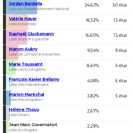
Jordan Bardella
24,62%
30 élus
Liste du Rassemblement National
Valérie Hayer
18,32%
13 élus
Liste Ensemble
Raphaël Glucksmann
16,60%
13 élus
Liste d'union à gauche
Manon Aubry
9,54%
9 élus
Liste de La France insoumise
Marie Toussaint
8,40%
5 élus
Liste Les Ecologistes
François-Xavier Bellamy
4,58%
6 élus
Liste des Républicains
Marion Maréchal
3,82%
5 élus
Liste Reconquête !
Hélène Thouy
2,67%
Liste Divers
Jean Marc Governatori
2,29%
Liste écologiste