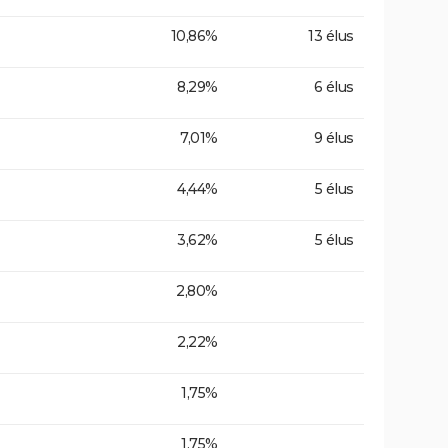
10,86%
13 élus
8,29%
6 élus
7,01%
9 élus
4,44%
5 élus
3,62%
5 élus
2,80%
2,22%
1,75%
1,75%