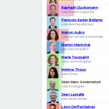
Raphaël Glucksmann
Liste d'union à gauche
François-Xavier Bellamy
Liste des Républicains
Manon Aubry
Liste de La France insoumise
Marion Maréchal
Liste Reconquête !
Marie Toussaint
Liste Les Ecologistes
Hélène Thouy
Liste Divers
Jean Marc Governatori
Liste écologiste
Jean Lassalle
Liste divers droite
Léon Deffontaines