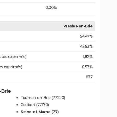
0,00%
Presles-en-Brie
54,47%
45,53%
otes exprimés)
1,82%
es exprimés)
0,57%
877
-Brie
Tournan-en-Brie (77220)
Coubert (77170)
Seine-et-Marne (77)