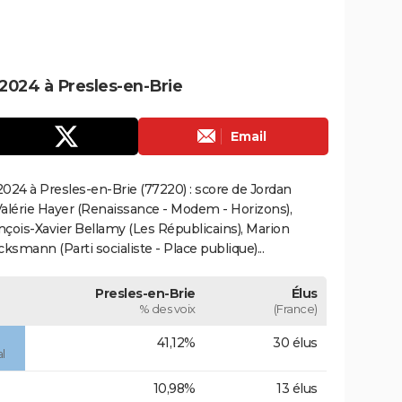
2024 à Presles-en-Brie
Email
024 à Presles-en-Brie (77220) : score de Jordan
alérie Hayer (Renaissance - Modem - Horizons),
çois-Xavier Bellamy (Les Républicains), Marion
smann (Parti socialiste - Place publique)...
Presles-en-Brie
Élus
% des voix
(France)
41,12%
30 élus
l
10,98%
13 élus