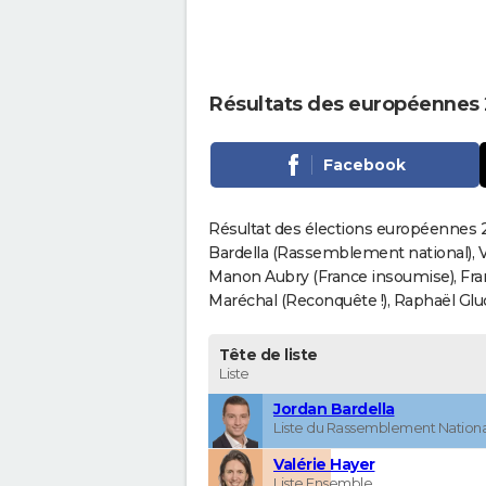
Résultats des européennes 
Facebook
Résultat des élections européennes 2
Bardella (Rassemblement national), V
Manon Aubry (France insoumise), Fran
Maréchal (Reconquête !), Raphaël Gluck
Tête de liste
Liste
Jordan Bardella
Liste du Rassemblement Nationa
Valérie Hayer
Liste Ensemble