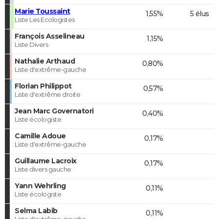
Marie Toussaint
1,55%
5 élus
Liste Les Ecologistes
François Asselineau
1,15%
Liste Divers
Nathalie Arthaud
0,80%
Liste d'extrême-gauche
Florian Philippot
0,57%
Liste d'extrême droite
Jean Marc Governatori
0,40%
Liste écologiste
Camille Adoue
0,17%
Liste d'extrême-gauche
Guillaume Lacroix
0,17%
Liste divers gauche
Yann Wehrling
0,11%
Liste écologiste
Selma Labib
0,11%
Liste d'extrême-gauche