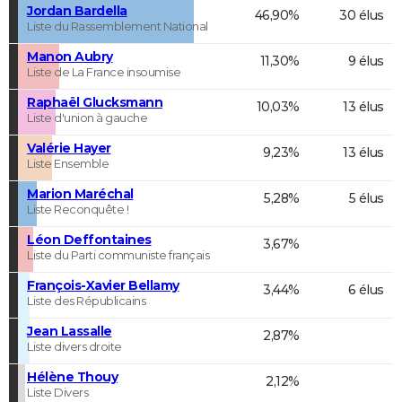
Jordan Bardella
46,90%
30 élus
Liste du Rassemblement National
Manon Aubry
11,30%
9 élus
Liste de La France insoumise
Raphaël Glucksmann
10,03%
13 élus
Liste d'union à gauche
Valérie Hayer
9,23%
13 élus
Liste Ensemble
Marion Maréchal
5,28%
5 élus
Liste Reconquête !
Léon Deffontaines
3,67%
Liste du Parti communiste français
François-Xavier Bellamy
3,44%
6 élus
Liste des Républicains
Jean Lassalle
2,87%
Liste divers droite
Hélène Thouy
2,12%
Liste Divers