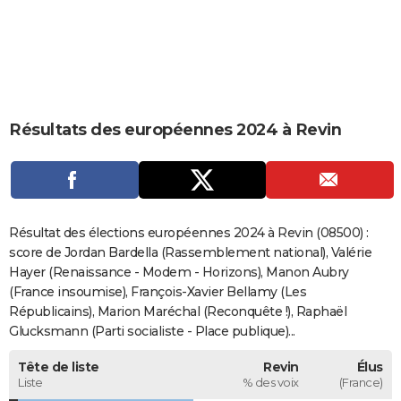
City break
Voyage de noces
Climat
Destinations
Voyage nature
Forum
+
PHOTO
GUIDES D'ACHAT
BONS PLANS
Résultats des européennes 2024 à Revin
CARTE DE VOEUX
Carte Bonne année
Carte Pâques
Carte de Noël
Carte Saint-Valentin
Carte d'anniversaire
DICTIONNAIRE
Biographies
Expressions
Dictionnaire
Citations
Proverbes
PROGRAMME TV
Résultat des élections européennes 2024 à Revin (08500) :
COPAINS D'AVANT
score de Jordan Bardella (Rassemblement national), Valérie
Hayer (Renaissance - Modem - Horizons), Manon Aubry
Se connecter
Collèges
Universités
Service militaire
S'inscrire
Lycées
Primaires
Entreprises
Avis de recherche
AVIS DE DÉCÈS
(France insoumise), François-Xavier Bellamy (Les
Républicains), Marion Maréchal (Reconquête !), Raphaël
FORUM
Glucksmann (Parti socialiste - Place publique)...
Lifestyle
Sport
Television
Cinema
Bricolage
Culture
Auto
Voyage
Tête de liste
Revin
Élus
Liste
% des voix
(France)