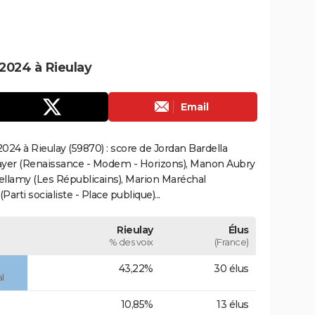
2024 à Rieulay
Email
24 à Rieulay (59870) : score de Jordan Bardella
ayer (Renaissance - Modem - Horizons), Manon Aubry
Bellamy (Les Républicains), Marion Maréchal
rti socialiste - Place publique)...
Rieulay
Élus
% des voix
(France)
43,22%
30 élus
l
10,85%
13 élus