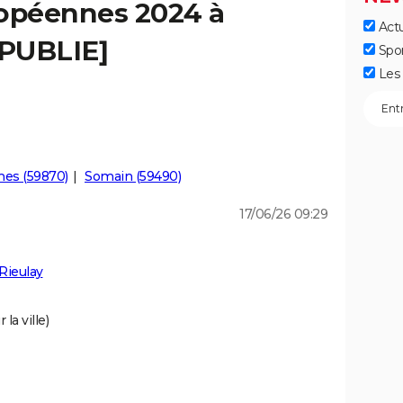
ropéennes 2024 à
Actu
[PUBLIE]
Spo
Les 
es (59870)
Somain (59490)
17/06/26 09:29
Rieulay
la ville)