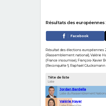
Résultats des européennes 
Facebook
Résultat des élections européennes 20
(Rassemblement national), Valérie H
(France insoumise), François-Xavier 
(Reconquête !), Raphaël Glucksmann (Pa
Tête de liste
Liste
Jordan Bardella
Liste du Rassemblement Nationa
Valérie Hayer
Liste Ensemble