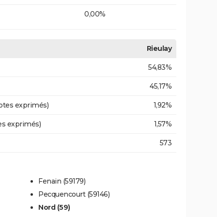
0,00%
Rieulay
54,83%
45,17%
otes exprimés)
1,92%
es exprimés)
1,57%
573
Fenain (59179)
Pecquencourt (59146)
Nord (59)