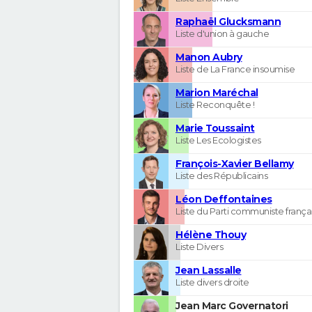
Raphaël Glucksmann
Liste d'union à gauche
Manon Aubry
Liste de La France insoumise
Marion Maréchal
Liste Reconquête !
Marie Toussaint
Liste Les Ecologistes
François-Xavier Bellamy
Liste des Républicains
Léon Deffontaines
Liste du Parti communiste frança
Hélène Thouy
Liste Divers
Jean Lassalle
Liste divers droite
Jean Marc Governatori