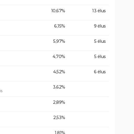
10,67%
13 élus
6,15%
9 élus
5,97%
5 élus
4,70%
5 élus
4,52%
6 élus
3,62%
is
2,89%
2,53%
1,81%