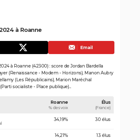
 2024 à Roanne
Email
024 à Roanne (42300) : score de Jordan Bardella
ayer (Renaissance - Modem - Horizons), Manon Aubry
Bellamy (Les Républicains), Marion Maréchal
rti socialiste - Place publique)...
Roanne
Élus
% des voix
(France)
34,19%
30 élus
l
14,21%
13 élus