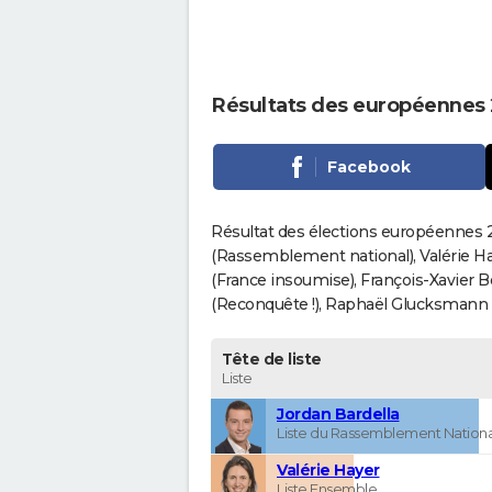
Résultats des européennes
Facebook
Résultat des élections européennes 2
(Rassemblement national), Valérie H
(France insoumise), François-Xavier 
(Reconquête !), Raphaël Glucksmann (Pa
Tête de liste
Liste
Jordan Bardella
Liste du Rassemblement Nationa
Valérie Hayer
Liste Ensemble