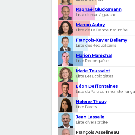
Raphaël Glucksmann
Liste d'union à gauche
Manon Aubry
Liste de La France insoumise
François-Xavier Bellamy
Liste des Républicains
Marion Maréchal
Liste Reconquête !
Marie Toussaint
Liste Les Ecologistes
Léon Deffontaines
Liste du Parti communiste frança
Hélène Thouy
Liste Divers
Jean Lassalle
Liste divers droite
François Asselineau