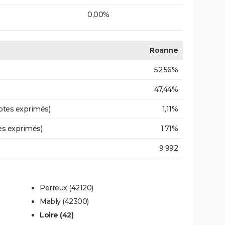
0,00%
Roanne
52,56%
47,44%
otes exprimés)
1,11%
es exprimés)
1,71%
9 992
Perreux (42120)
Mably (42300)
Loire (42)