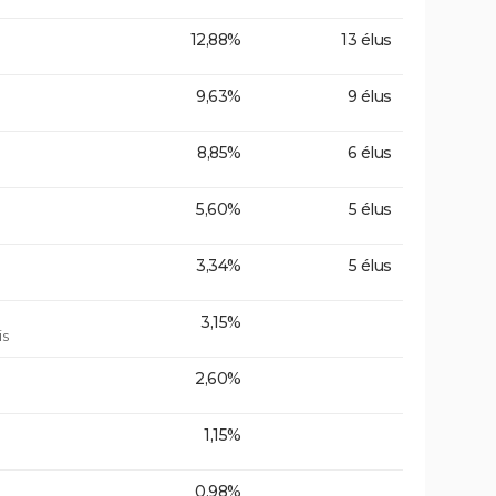
12,88%
13 élus
9,63%
9 élus
8,85%
6 élus
5,60%
5 élus
3,34%
5 élus
3,15%
is
2,60%
1,15%
0,98%