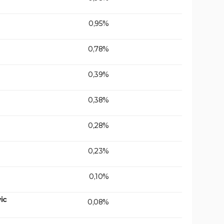
0,95%
0,78%
0,39%
0,38%
0,28%
0,23%
0,10%
ic
0,08%