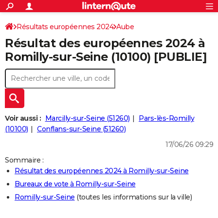
ACTUALITÉS
Connexion
S'inscrire
Résultats européennes 2024
Aube
Rechercher
Société
Education
Villes
Politique
Faits Divers
Monde
+
SPORT
Résultat des européennes 2024 à
Football
Cyclisme
Forum
Coupe du monde 2026
Tennis
Rugby
CULTURE
Romilly-sur-Seine (10100) [PUBLIE]
TNT
Cinéma
Musique
Programme TV
Streaming
Sorties cinéma
+
FINANCE
Impôts
Immobilier
Banque
Crédit
Retraite
Epargne
Risques naturels par ville
Assurance
AUTO
Réserver un essai
Berlines
Forum auto
Essais
Citadines
SUV
+
HIGH-TECH
Voir aussi :
Marcilly-sur-Seine (51260)
Pars-lès-Romilly
Meilleur smartphone
Ordinateurs
Guide high-tech
Mobiles
Internet
Jeux vidéo
+
(10100)
Conflans-sur-Seine (51260)
BRICOLAGE
17/06/26 09:29
Aménagement intérieur
Cuisine
Jardinage
+
Forum
Extérieur
Salle de bains
Rangement
WEEK-END
Sommaire :
Escapades
Expositions
Week-end nature
Guides de France
Patrimoine
Musées
+
LIFESTYLE
Résultat des européennes 2024 à Romilly-sur-Seine
Bureaux de vote à Romilly-sur-Seine
Bien-être
Mode
+
Art de vivre
Loisirs
Modes de vie
SANTE
Romilly-sur-Seine
(toutes les informations sur la ville)
Guide de la santé
Médicaments
+
Alimentation
Maladies
Sommeil
VOYAGE