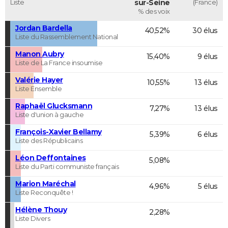
Liste
sur-Seine
(France)
% des voix
Jordan Bardella
40,52%
30 élus
Liste du Rassemblement National
Manon Aubry
15,40%
9 élus
Liste de La France insoumise
Valérie Hayer
10,55%
13 élus
Liste Ensemble
Raphaël Glucksmann
7,27%
13 élus
Liste d'union à gauche
François-Xavier Bellamy
5,39%
6 élus
Liste des Républicains
Léon Deffontaines
5,08%
Liste du Parti communiste français
Marion Maréchal
4,96%
5 élus
Liste Reconquête !
Hélène Thouy
2,28%
Liste Divers