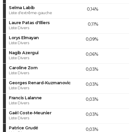
Selma Labib
0,14%
Liste d'extrême-gauche
Laure Patas d'Illiers
0,11%
Liste Divers
Lorys Elmayan
0,09%
Liste Divers
Nagib Azergui
0,06%
Liste Divers
Caroline Zorn
0,03%
Liste Divers
Georges Renard-Kuzmanovic
0,03%
Liste Divers
Francis Lalanne
0,03%
Liste Divers
Gaël Coste-Meunier
0,03%
Liste Divers
Patrice Grudé
0,03%