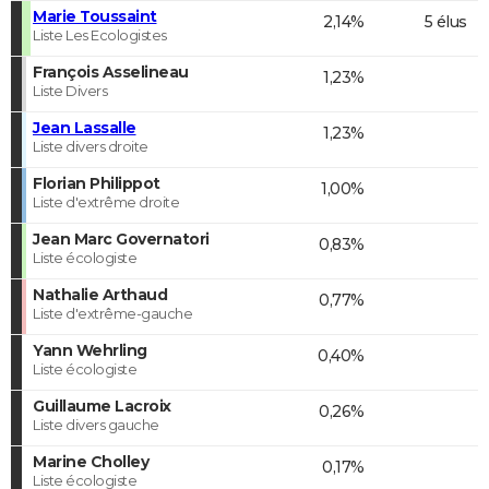
Marie Toussaint
2,14%
5 élus
Liste Les Ecologistes
François Asselineau
1,23%
Liste Divers
Jean Lassalle
1,23%
Liste divers droite
Florian Philippot
1,00%
Liste d'extrême droite
Jean Marc Governatori
0,83%
Liste écologiste
Nathalie Arthaud
0,77%
Liste d'extrême-gauche
Yann Wehrling
0,40%
Liste écologiste
Guillaume Lacroix
0,26%
Liste divers gauche
Marine Cholley
0,17%
Liste écologiste