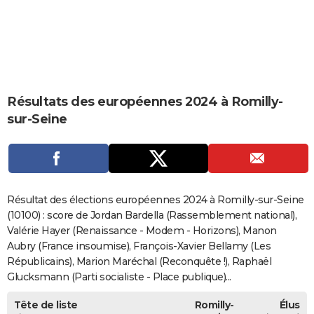
City break
Voyage de noces
Climat
Destinations
Voyage nature
Forum
+
PHOTO
GUIDES D'ACHAT
BONS PLANS
Résultats des européennes 2024 à Romilly-
CARTE DE VOEUX
sur-Seine
Carte Bonne année
Carte Pâques
Carte de Noël
Carte Saint-Valentin
Carte d'anniversaire
DICTIONNAIRE
Biographies
Expressions
Dictionnaire
Citations
Proverbes
PROGRAMME TV
COPAINS D'AVANT
Résultat des élections européennes 2024 à Romilly-sur-Seine
Se connecter
Collèges
Universités
Service militaire
S'inscrire
Lycées
Primaires
Entreprises
Avis de recherche
(10100) : score de Jordan Bardella (Rassemblement national),
AVIS DE DÉCÈS
Valérie Hayer (Renaissance - Modem - Horizons), Manon
FORUM
Aubry (France insoumise), François-Xavier Bellamy (Les
Républicains), Marion Maréchal (Reconquête !), Raphaël
Lifestyle
Sport
Television
Cinema
Bricolage
Culture
Auto
Voyage
Glucksmann (Parti socialiste - Place publique)...
Tête de liste
Romilly-
Élus