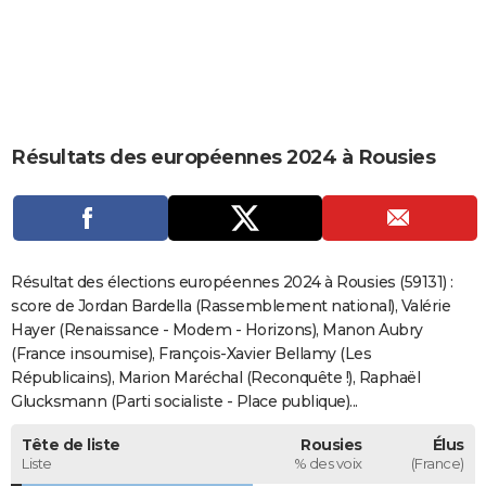
City break
Voyage de noces
Climat
Destinations
Voyage nature
Forum
+
PHOTO
GUIDES D'ACHAT
BONS PLANS
Résultats des européennes 2024 à Rousies
CARTE DE VOEUX
Carte Bonne année
Carte Pâques
Carte de Noël
Carte Saint-Valentin
Carte d'anniversaire
DICTIONNAIRE
Biographies
Expressions
Dictionnaire
Citations
Proverbes
PROGRAMME TV
Résultat des élections européennes 2024 à Rousies (59131) :
COPAINS D'AVANT
score de Jordan Bardella (Rassemblement national), Valérie
Hayer (Renaissance - Modem - Horizons), Manon Aubry
Se connecter
Collèges
Universités
Service militaire
S'inscrire
Lycées
Primaires
Entreprises
Avis de recherche
AVIS DE DÉCÈS
(France insoumise), François-Xavier Bellamy (Les
Républicains), Marion Maréchal (Reconquête !), Raphaël
FORUM
Glucksmann (Parti socialiste - Place publique)...
Lifestyle
Sport
Television
Cinema
Bricolage
Culture
Auto
Voyage
Tête de liste
Rousies
Élus
Liste
% des voix
(France)