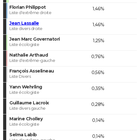
Florian Philippot
1,46%
Liste d'extrême droite
Jean Lassalle
1,46%
Liste divers droite
Jean Marc Governatori
1,25%
Liste écologiste
Nathalie Arthaud
0,76%
Liste d'extrême-gauche
François Asselineau
0,56%
Liste Divers
Yann Wehrling
0,35%
Liste écologiste
Guillaume Lacroix
0,28%
Liste divers gauche
Marine Cholley
0,14%
Liste écologiste
Selma Labib
0,14%
Liste d'extrême-gauche