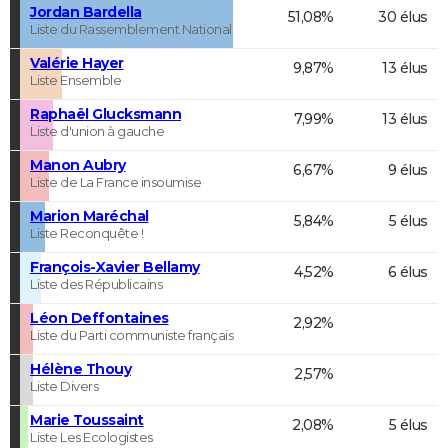
Jordan Bardella
51,08%
30 élus
Liste du Rassemblement National
Valérie Hayer
9,87%
13 élus
Liste Ensemble
Raphaël Glucksmann
7,99%
13 élus
Liste d'union à gauche
Manon Aubry
6,67%
9 élus
Liste de La France insoumise
Marion Maréchal
5,84%
5 élus
Liste Reconquête !
François-Xavier Bellamy
4,52%
6 élus
Liste des Républicains
Léon Deffontaines
2,92%
Liste du Parti communiste français
Hélène Thouy
2,57%
Liste Divers
Marie Toussaint
2,08%
5 élus
Liste Les Ecologistes