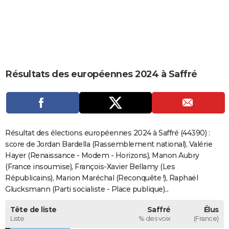
City break
Voyage de noces
Climat
Destinations
Voyage nature
Forum
+
PHOTO
GUIDES D'ACHAT
BONS PLANS
Résultats des européennes 2024 à Saffré
CARTE DE VOEUX
Carte Bonne année
Carte Pâques
Carte de Noël
Carte Saint-Valentin
Carte d'anniversaire
DICTIONNAIRE
Biographies
Expressions
Dictionnaire
Citations
Proverbes
PROGRAMME TV
Résultat des élections européennes 2024 à Saffré (44390) :
COPAINS D'AVANT
score de Jordan Bardella (Rassemblement national), Valérie
Hayer (Renaissance - Modem - Horizons), Manon Aubry
Se connecter
Collèges
Universités
Service militaire
S'inscrire
Lycées
Primaires
Entreprises
Avis de recherche
AVIS DE DÉCÈS
(France insoumise), François-Xavier Bellamy (Les
Républicains), Marion Maréchal (Reconquête !), Raphaël
FORUM
Glucksmann (Parti socialiste - Place publique)...
Lifestyle
Sport
Television
Cinema
Bricolage
Culture
Auto
Voyage
Tête de liste
Saffré
Élus
Liste
% des voix
(France)