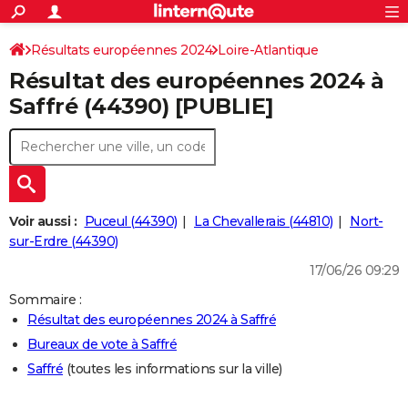
ACTUALITÉS
Connexion
S'inscrire
Résultats européennes 2024
Loire-Atlantique
Rechercher
Société
Education
Villes
Politique
Faits Divers
Monde
+
SPORT
Résultat des européennes 2024 à
Football
Cyclisme
Forum
Coupe du monde 2026
Tennis
Rugby
CULTURE
Saffré (44390) [PUBLIE]
TNT
Cinéma
Musique
Programme TV
Streaming
Sorties cinéma
+
FINANCE
Impôts
Immobilier
Banque
Crédit
Retraite
Epargne
Risques naturels par ville
Assurance
AUTO
Réserver un essai
Berlines
Forum auto
Essais
Citadines
SUV
+
HIGH-TECH
Voir aussi :
Puceul (44390)
La Chevallerais (44810)
Nort-
Meilleur smartphone
Ordinateurs
Guide high-tech
Mobiles
Internet
Jeux vidéo
+
sur-Erdre (44390)
BRICOLAGE
17/06/26 09:29
Aménagement intérieur
Cuisine
Jardinage
+
Forum
Extérieur
Salle de bains
Rangement
WEEK-END
Sommaire :
Escapades
Expositions
Week-end nature
Guides de France
Patrimoine
Musées
+
LIFESTYLE
Résultat des européennes 2024 à Saffré
Bureaux de vote à Saffré
Bien-être
Mode
+
Art de vivre
Loisirs
Modes de vie
SANTE
Saffré
(toutes les informations sur la ville)
Guide de la santé
Médicaments
+
Alimentation
Maladies
Sommeil
VOYAGE