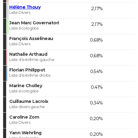
Hélène Thouy
2,17%
Liste Divers
Jean Marc Governatori
2,17%
Liste écologiste
François Asselineau
0,68%
Liste Divers
Nathalie Arthaud
0,68%
Liste d'extrême-gauche
Florian Philippot
0,54%
Liste d'extrême droite
Marine Cholley
0,41%
Liste écologiste
Guillaume Lacroix
0,34%
Liste divers gauche
Caroline Zorn
0,20%
Liste Divers
Yann Wehrling
0,20%
Liste écologiste