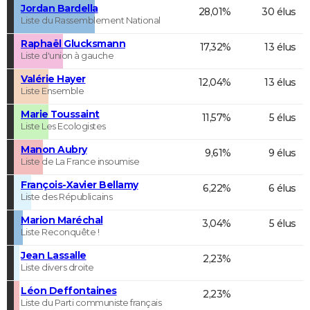
Jordan Bardella
28,01%
30 élus
Liste du Rassemblement National
Raphaël Glucksmann
17,32%
13 élus
Liste d'union à gauche
Valérie Hayer
12,04%
13 élus
Liste Ensemble
Marie Toussaint
11,57%
5 élus
Liste Les Ecologistes
Manon Aubry
9,61%
9 élus
Liste de La France insoumise
François-Xavier Bellamy
6,22%
6 élus
Liste des Républicains
Marion Maréchal
3,04%
5 élus
Liste Reconquête !
Jean Lassalle
2,23%
Liste divers droite
Léon Deffontaines
2,23%
Liste du Parti communiste français