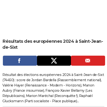
City break
Voyage de noces
Climat
Destinations
Voyage nature
Forum
+
PHOTO
GUIDES D'ACHAT
BONS PLANS
CARTE DE VOEUX
Résultats des européennes 2024 à Saint-Jean-
Carte Bonne année
Carte Pâques
Carte de Noël
Carte Saint-Valentin
Carte d'anniversaire
DICTIONNAIRE
de-Sixt
Biographies
Expressions
Dictionnaire
Citations
Proverbes
PROGRAMME TV
COPAINS D'AVANT
Se connecter
Collèges
Universités
Service militaire
S'inscrire
Lycées
Primaires
Entreprises
Avis de recherche
AVIS DE DÉCÈS
Résultat des élections européennes 2024 à Saint-Jean-de-Sixt
(74450) : score de Jordan Bardella (Rassemblement national),
FORUM
Valérie Hayer (Renaissance - Modem - Horizons), Manon
Aubry (France insoumise), François-Xavier Bellamy (Les
Lifestyle
Sport
Television
Cinema
Bricolage
Culture
Auto
Voyage
Républicains), Marion Maréchal (Reconquête !), Raphaël
Glucksmann (Parti socialiste - Place publique)...