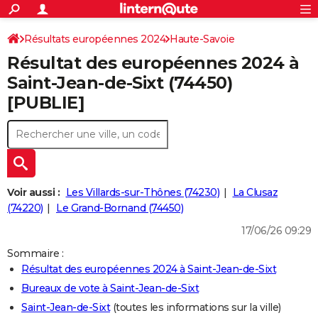
ACTUALITÉS
Connexion
S'inscrire
Résultats européennes 2024
Haute-Savoie
Rechercher
Société
Education
Villes
Politique
Faits Divers
Monde
+
SPORT
Résultat des européennes 2024 à
Football
Cyclisme
Forum
Coupe du monde 2026
Tennis
Rugby
CULTURE
Saint-Jean-de-Sixt (74450)
[PUBLIE]
TNT
Cinéma
Musique
Programme TV
Streaming
Sorties cinéma
+
FINANCE
Impôts
Immobilier
Banque
Crédit
Retraite
Epargne
Risques naturels par ville
Assurance
AUTO
Réserver un essai
Berlines
Forum auto
Essais
Citadines
SUV
+
HIGH-TECH
Meilleur smartphone
Ordinateurs
Guide high-tech
Mobiles
Internet
Jeux vidéo
+
BRICOLAGE
Voir aussi :
Les Villards-sur-Thônes (74230)
La Clusaz
(74220)
Le Grand-Bornand (74450)
Aménagement intérieur
Cuisine
Jardinage
+
Forum
Extérieur
Salle de bains
Rangement
WEEK-END
17/06/26 09:29
Escapades
Expositions
Week-end nature
Guides de France
Patrimoine
Musées
+
LIFESTYLE
Sommaire :
Résultat des européennes 2024 à Saint-Jean-de-Sixt
Bien-être
Mode
+
Art de vivre
Loisirs
Modes de vie
SANTE
Bureaux de vote à Saint-Jean-de-Sixt
Guide de la santé
Médicaments
+
Alimentation
Maladies
Sommeil
VOYAGE
Saint-Jean-de-Sixt
(toutes les informations sur la ville)