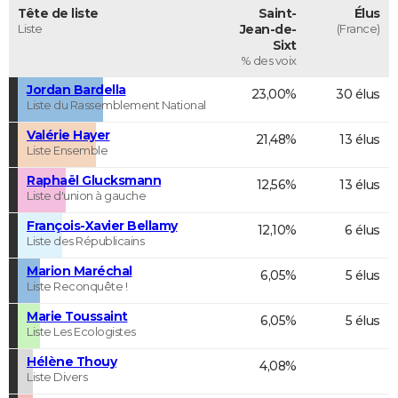
Tête de liste
Saint-
Élus
Liste
Jean-de-
(France)
Sixt
% des voix
Jordan Bardella
23,00%
30 élus
Liste du Rassemblement National
Valérie Hayer
21,48%
13 élus
Liste Ensemble
Raphaël Glucksmann
12,56%
13 élus
Liste d'union à gauche
François-Xavier Bellamy
12,10%
6 élus
Liste des Républicains
Marion Maréchal
6,05%
5 élus
Liste Reconquête !
Marie Toussaint
6,05%
5 élus
Liste Les Ecologistes
Hélène Thouy
4,08%
Liste Divers