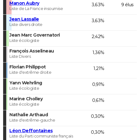
Manon Aubry
3,63%
9 élus
Liste de La France insoumise
Jean Lassalle
3,63%
Liste divers droite
Jean Marc Governatori
2,42%
Liste écologiste
François Asselineau
1,36%
Liste Divers
Florian Philippot
1,21%
Liste d'extrême droite
Yann Wehrling
0,91%
Liste écologiste
Marine Cholley
0,61%
Liste écologiste
Nathalie Arthaud
0,30%
Liste d'extrême-gauche
Léon Deffontaines
0,30%
Liste du Parti communiste français