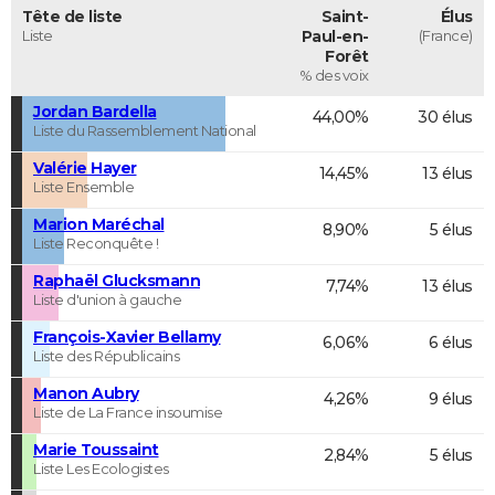
Tête de liste
Saint-
Élus
Liste
Paul-en-
(France)
Forêt
% des voix
Jordan Bardella
44,00%
30 élus
Liste du Rassemblement National
Valérie Hayer
14,45%
13 élus
Liste Ensemble
Marion Maréchal
8,90%
5 élus
Liste Reconquête !
Raphaël Glucksmann
7,74%
13 élus
Liste d'union à gauche
François-Xavier Bellamy
6,06%
6 élus
Liste des Républicains
Manon Aubry
4,26%
9 élus
Liste de La France insoumise
Marie Toussaint
2,84%
5 élus
Liste Les Ecologistes