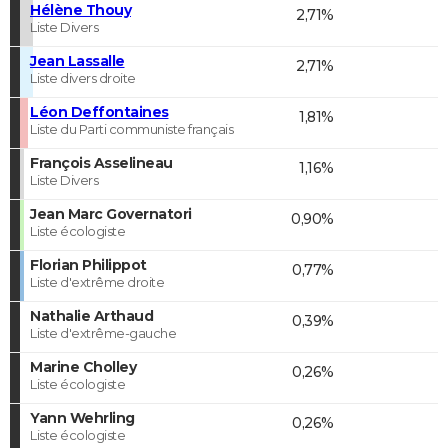
Hélène Thouy
2,71%
Liste Divers
Jean Lassalle
2,71%
Liste divers droite
Léon Deffontaines
1,81%
Liste du Parti communiste français
François Asselineau
1,16%
Liste Divers
Jean Marc Governatori
0,90%
Liste écologiste
Florian Philippot
0,77%
Liste d'extrême droite
Nathalie Arthaud
0,39%
Liste d'extrême-gauche
Marine Cholley
0,26%
Liste écologiste
Yann Wehrling
0,26%
Liste écologiste