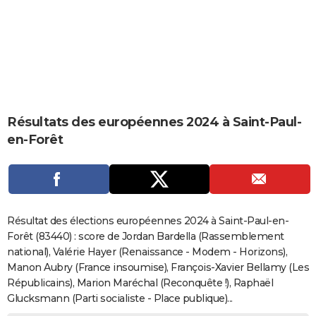
City break
Voyage de noces
Climat
Destinations
Voyage nature
Forum
+
PHOTO
GUIDES D'ACHAT
BONS PLANS
CARTE DE VOEUX
Résultats des européennes 2024 à Saint-Paul-
Carte Bonne année
Carte Pâques
Carte de Noël
Carte Saint-Valentin
Carte d'anniversaire
DICTIONNAIRE
en-Forêt
Biographies
Expressions
Dictionnaire
Citations
Proverbes
PROGRAMME TV
COPAINS D'AVANT
Se connecter
Collèges
Universités
Service militaire
S'inscrire
Lycées
Primaires
Entreprises
Avis de recherche
AVIS DE DÉCÈS
Résultat des élections européennes 2024 à Saint-Paul-en-
Forêt (83440) : score de Jordan Bardella (Rassemblement
FORUM
national), Valérie Hayer (Renaissance - Modem - Horizons),
Manon Aubry (France insoumise), François-Xavier Bellamy (Les
Lifestyle
Sport
Television
Cinema
Bricolage
Culture
Auto
Voyage
Républicains), Marion Maréchal (Reconquête !), Raphaël
Glucksmann (Parti socialiste - Place publique)...