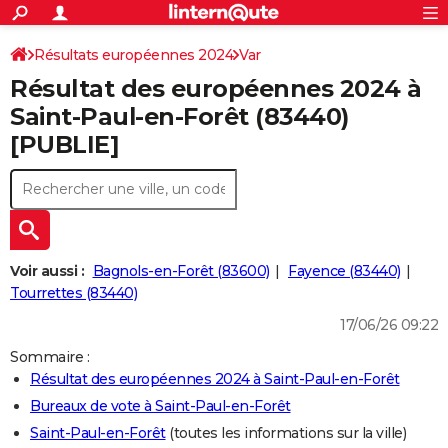
ACTUALITÉS
Connexion
S'inscrire
Résultats européennes 2024
Var
Rechercher
Société
Education
Villes
Politique
Faits Divers
Monde
+
SPORT
Résultat des européennes 2024 à
Football
Cyclisme
Forum
Coupe du monde 2026
Tennis
Rugby
CULTURE
Saint-Paul-en-Forêt (83440)
[PUBLIE]
TNT
Cinéma
Musique
Programme TV
Streaming
Sorties cinéma
+
FINANCE
Impôts
Immobilier
Banque
Crédit
Retraite
Epargne
Risques naturels par ville
Assurance
AUTO
Réserver un essai
Berlines
Forum auto
Essais
Citadines
SUV
+
HIGH-TECH
Meilleur smartphone
Ordinateurs
Guide high-tech
Mobiles
Internet
Jeux vidéo
+
BRICOLAGE
Voir aussi :
Bagnols-en-Forêt (83600)
Fayence (83440)
Tourrettes (83440)
Aménagement intérieur
Cuisine
Jardinage
+
Forum
Extérieur
Salle de bains
Rangement
WEEK-END
17/06/26 09:22
Escapades
Expositions
Week-end nature
Guides de France
Patrimoine
Musées
+
LIFESTYLE
Sommaire :
Résultat des européennes 2024 à Saint-Paul-en-Forêt
Bien-être
Mode
+
Art de vivre
Loisirs
Modes de vie
SANTE
Bureaux de vote à Saint-Paul-en-Forêt
Guide de la santé
Médicaments
+
Alimentation
Maladies
Sommeil
VOYAGE
Saint-Paul-en-Forêt
(toutes les informations sur la ville)