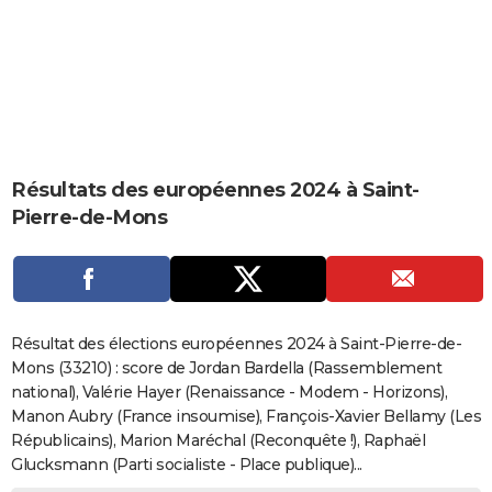
City break
Voyage de noces
Climat
Destinations
Voyage nature
Forum
+
PHOTO
GUIDES D'ACHAT
BONS PLANS
CARTE DE VOEUX
Résultats des européennes 2024 à Saint-
Carte Bonne année
Carte Pâques
Carte de Noël
Carte Saint-Valentin
Carte d'anniversaire
DICTIONNAIRE
Pierre-de-Mons
Biographies
Expressions
Dictionnaire
Citations
Proverbes
PROGRAMME TV
COPAINS D'AVANT
Se connecter
Collèges
Universités
Service militaire
S'inscrire
Lycées
Primaires
Entreprises
Avis de recherche
AVIS DE DÉCÈS
Résultat des élections européennes 2024 à Saint-Pierre-de-
Mons (33210) : score de Jordan Bardella (Rassemblement
FORUM
national), Valérie Hayer (Renaissance - Modem - Horizons),
Manon Aubry (France insoumise), François-Xavier Bellamy (Les
Lifestyle
Sport
Television
Cinema
Bricolage
Culture
Auto
Voyage
Républicains), Marion Maréchal (Reconquête !), Raphaël
Glucksmann (Parti socialiste - Place publique)...