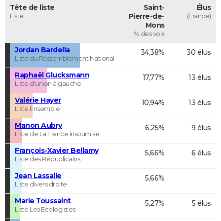
Tête de liste
Saint-
Élus
Liste
Pierre-de-
(France)
Mons
% des voix
Jordan Bardella
34,38%
30 élus
Liste du Rassemblement National
Raphaël Glucksmann
17,77%
13 élus
Liste d'union à gauche
Valérie Hayer
10,94%
13 élus
Liste Ensemble
Manon Aubry
6,25%
9 élus
Liste de La France insoumise
François-Xavier Bellamy
5,66%
6 élus
Liste des Républicains
Jean Lassalle
5,66%
Liste divers droite
Marie Toussaint
5,27%
5 élus
Liste Les Ecologistes