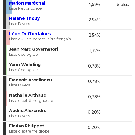
Marion Maréchal
4,69%
5 élus
Liste Reconquête !
Hélène Thouy
2,54%
Liste Divers
Léon Deffontaines
2,54%
Liste du Parti communiste français
Jean Marc Governatori
1,37%
Liste écologiste
Yann Wehrling
0,78%
Liste écologiste
François Asselineau
0,78%
Liste Divers
Nathalie Arthaud
0,78%
Liste d'extrême-gauche
Audric Alexandre
0,20%
Liste Divers
Florian Philippot
0,20%
Liste d'extrême droite