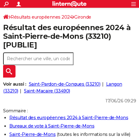
ACTUALITÉS
Connexion
S'inscrire
Résultats européennes 2024
Gironde
Rechercher
Société
Education
Villes
Politique
Faits Divers
Monde
+
SPORT
Résultat des européennes 2024 à
Football
Cyclisme
Forum
Coupe du monde 2026
Tennis
Rugby
CULTURE
Saint-Pierre-de-Mons (33210)
[PUBLIE]
TNT
Cinéma
Musique
Programme TV
Streaming
Sorties cinéma
+
FINANCE
Impôts
Immobilier
Banque
Crédit
Retraite
Epargne
Risques naturels par ville
Assurance
AUTO
Réserver un essai
Berlines
Forum auto
Essais
Citadines
SUV
+
HIGH-TECH
Meilleur smartphone
Ordinateurs
Guide high-tech
Mobiles
Internet
Jeux vidéo
+
BRICOLAGE
Voir aussi :
Saint-Pardon-de-Conques (33210)
Langon
(33210)
Saint-Macaire (33490)
Aménagement intérieur
Cuisine
Jardinage
+
Forum
Extérieur
Salle de bains
Rangement
WEEK-END
17/06/26 09:29
Escapades
Expositions
Week-end nature
Guides de France
Patrimoine
Musées
+
LIFESTYLE
Sommaire :
Résultat des européennes 2024 à Saint-Pierre-de-Mons
Bien-être
Mode
+
Art de vivre
Loisirs
Modes de vie
SANTE
Bureaux de vote à Saint-Pierre-de-Mons
Guide de la santé
Médicaments
+
Alimentation
Maladies
Sommeil
VOYAGE
Saint-Pierre-de-Mons
(toutes les informations sur la ville)