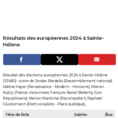
City break
Voyage de noces
Climat
Destinations
Voyage nature
Forum
+
PHOTO
GUIDES D'ACHAT
BONS PLANS
Résultats des européennes 2024 à Sainte-
CARTE DE VOEUX
Hélène
Carte Bonne année
Carte Pâques
Carte de Noël
Carte Saint-Valentin
Carte d'anniversaire
DICTIONNAIRE
Biographies
Expressions
Dictionnaire
Citations
Proverbes
PROGRAMME TV
COPAINS D'AVANT
Résultat des élections européennes 2024 à Sainte-Hélène
Se connecter
Collèges
Universités
Service militaire
S'inscrire
Lycées
Primaires
Entreprises
Avis de recherche
(33480) : score de Jordan Bardella (Rassemblement national),
AVIS DE DÉCÈS
Valérie Hayer (Renaissance - Modem - Horizons), Manon
FORUM
Aubry (France insoumise), François-Xavier Bellamy (Les
Républicains), Marion Maréchal (Reconquête !), Raphaël
Lifestyle
Sport
Television
Cinema
Bricolage
Culture
Auto
Voyage
Glucksmann (Parti socialiste - Place publique)...
Tête de liste
Sainte-
Élus