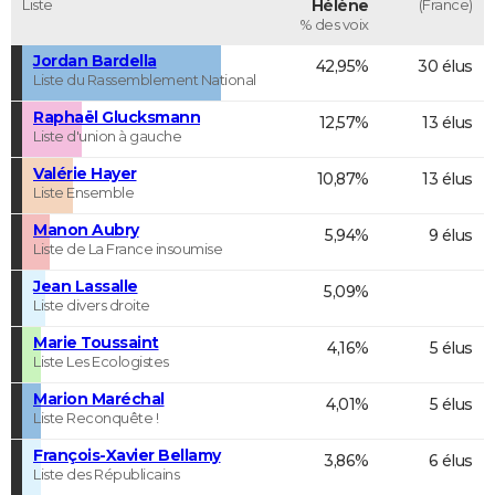
Liste
Hélène
(France)
% des voix
Jordan Bardella
42,95%
30 élus
Liste du Rassemblement National
Raphaël Glucksmann
12,57%
13 élus
Liste d'union à gauche
Valérie Hayer
10,87%
13 élus
Liste Ensemble
Manon Aubry
5,94%
9 élus
Liste de La France insoumise
Jean Lassalle
5,09%
Liste divers droite
Marie Toussaint
4,16%
5 élus
Liste Les Ecologistes
Marion Maréchal
4,01%
5 élus
Liste Reconquête !
François-Xavier Bellamy
3,86%
6 élus
Liste des Républicains