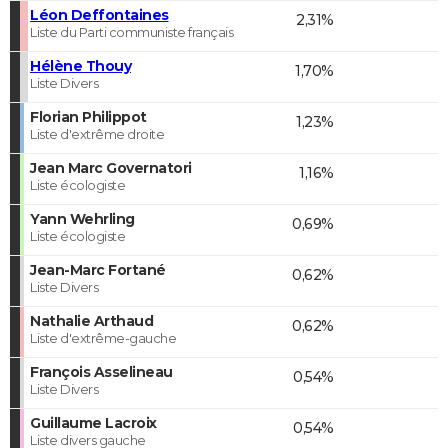
Léon Deffontaines
2,31%
Liste du Parti communiste français
Hélène Thouy
1,70%
Liste Divers
Florian Philippot
1,23%
Liste d'extrême droite
Jean Marc Governatori
1,16%
Liste écologiste
Yann Wehrling
0,69%
Liste écologiste
Jean-Marc Fortané
0,62%
Liste Divers
Nathalie Arthaud
0,62%
Liste d'extrême-gauche
François Asselineau
0,54%
Liste Divers
Guillaume Lacroix
0,54%
Liste divers gauche