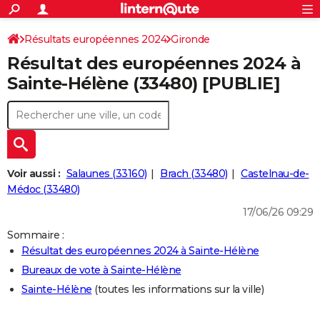
ACTUALITÉS
Connexion
S'inscrire
Résultats européennes 2024
Gironde
Rechercher
Société
Education
Villes
Politique
Faits Divers
Monde
+
SPORT
Résultat des européennes 2024 à
Football
Cyclisme
Forum
Coupe du monde 2026
Tennis
Rugby
CULTURE
Sainte-Hélène (33480) [PUBLIE]
TNT
Cinéma
Musique
Programme TV
Streaming
Sorties cinéma
+
FINANCE
Impôts
Immobilier
Banque
Crédit
Retraite
Epargne
Risques naturels par ville
Assurance
AUTO
Réserver un essai
Berlines
Forum auto
Essais
Citadines
SUV
+
HIGH-TECH
Voir aussi :
Salaunes (33160)
Brach (33480)
Castelnau-de-
Meilleur smartphone
Ordinateurs
Guide high-tech
Mobiles
Internet
Jeux vidéo
+
Médoc (33480)
BRICOLAGE
17/06/26 09:29
Aménagement intérieur
Cuisine
Jardinage
+
Forum
Extérieur
Salle de bains
Rangement
WEEK-END
Sommaire :
Escapades
Expositions
Week-end nature
Guides de France
Patrimoine
Musées
+
LIFESTYLE
Résultat des européennes 2024 à Sainte-Hélène
Bureaux de vote à Sainte-Hélène
Bien-être
Mode
+
Art de vivre
Loisirs
Modes de vie
SANTE
Sainte-Hélène
(toutes les informations sur la ville)
Guide de la santé
Médicaments
+
Alimentation
Maladies
Sommeil
VOYAGE