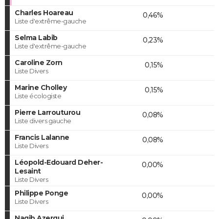
Charles Hoareau
0,46%
Liste d'extrême-gauche
Selma Labib
0,23%
Liste d'extrême-gauche
Caroline Zorn
0,15%
Liste Divers
Marine Cholley
0,15%
Liste écologiste
Pierre Larrouturou
0,08%
Liste divers gauche
Francis Lalanne
0,08%
Liste Divers
Léopold-Edouard Deher-
0,00%
Lesaint
Liste Divers
Philippe Ponge
0,00%
Liste Divers
Nagib Azergui