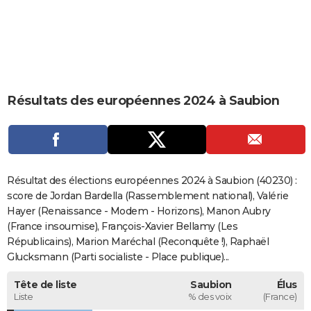
City break
Voyage de noces
Climat
Destinations
Voyage nature
Forum
+
PHOTO
GUIDES D'ACHAT
BONS PLANS
Résultats des européennes 2024 à Saubion
CARTE DE VOEUX
Carte Bonne année
Carte Pâques
Carte de Noël
Carte Saint-Valentin
Carte d'anniversaire
DICTIONNAIRE
Biographies
Expressions
Dictionnaire
Citations
Proverbes
PROGRAMME TV
Résultat des élections européennes 2024 à Saubion (40230) :
COPAINS D'AVANT
score de Jordan Bardella (Rassemblement national), Valérie
Hayer (Renaissance - Modem - Horizons), Manon Aubry
Se connecter
Collèges
Universités
Service militaire
S'inscrire
Lycées
Primaires
Entreprises
Avis de recherche
AVIS DE DÉCÈS
(France insoumise), François-Xavier Bellamy (Les
Républicains), Marion Maréchal (Reconquête !), Raphaël
FORUM
Glucksmann (Parti socialiste - Place publique)...
Lifestyle
Sport
Television
Cinema
Bricolage
Culture
Auto
Voyage
Tête de liste
Saubion
Élus
Liste
% des voix
(France)