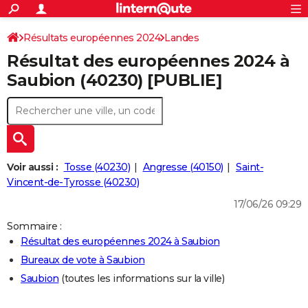
ACTUALITÉS
Connexion
S'inscrire
Résultats européennes 2024
Landes
Rechercher
Société
Education
Villes
Politique
Faits Divers
Monde
+
SPORT
Résultat des européennes 2024 à
Football
Cyclisme
Forum
Coupe du monde 2026
Tennis
Rugby
CULTURE
Saubion (40230) [PUBLIE]
TNT
Cinéma
Musique
Programme TV
Streaming
Sorties cinéma
+
FINANCE
Impôts
Immobilier
Banque
Crédit
Retraite
Epargne
Risques naturels par ville
Assurance
AUTO
Réserver un essai
Berlines
Forum auto
Essais
Citadines
SUV
+
HIGH-TECH
Voir aussi :
Tosse (40230)
Angresse (40150)
Saint-
Meilleur smartphone
Ordinateurs
Guide high-tech
Mobiles
Internet
Jeux vidéo
+
Vincent-de-Tyrosse (40230)
BRICOLAGE
17/06/26 09:29
Aménagement intérieur
Cuisine
Jardinage
+
Forum
Extérieur
Salle de bains
Rangement
WEEK-END
Sommaire :
Escapades
Expositions
Week-end nature
Guides de France
Patrimoine
Musées
+
LIFESTYLE
Résultat des européennes 2024 à Saubion
Bureaux de vote à Saubion
Bien-être
Mode
+
Art de vivre
Loisirs
Modes de vie
SANTE
Saubion
(toutes les informations sur la ville)
Guide de la santé
Médicaments
+
Alimentation
Maladies
Sommeil
VOYAGE