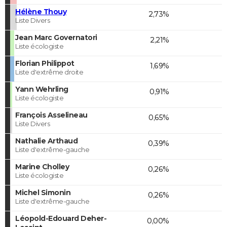
Hélène Thouy
2,73%
Liste Divers
Jean Marc Governatori
2,21%
Liste écologiste
Florian Philippot
1,69%
Liste d'extrême droite
Yann Wehrling
0,91%
Liste écologiste
François Asselineau
0,65%
Liste Divers
Nathalie Arthaud
0,39%
Liste d'extrême-gauche
Marine Cholley
0,26%
Liste écologiste
Michel Simonin
0,26%
Liste d'extrême-gauche
Léopold-Edouard Deher-
0,00%