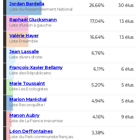
Jordan Bardella
26,66%
30 élus
Liste du Rassemblement National
Raphaël Glucksmann
17,04%
13 élus
Liste d'union à gauche
Valérie Hayer
16,64%
13 élus
Liste Ensemble
Jean Lassalle
6,76%
Liste divers droite
François-Xavier Bellamy
6,11%
6 élus
Liste des Républicains
Marie Toussaint
5,20%
5 élus
Liste Les Ecologistes
Marion Maréchal
4,94%
5 élus
Liste Reconquête !
Manon Aubry
4,16%
9 élus
Liste de La France insoumise
Léon Deffontaines
3,38%
Liste du Parti communiste français