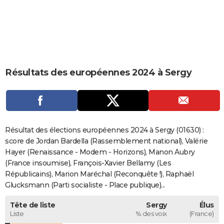
City break
Voyage de noces
Climat
Destinations
Voyage nature
Forum
+
PHOTO
GUIDES D'ACHAT
BONS PLANS
Résultats des européennes 2024 à Sergy
CARTE DE VOEUX
Carte Bonne année
Carte Pâques
Carte de Noël
Carte Saint-Valentin
Carte d'anniversaire
DICTIONNAIRE
Biographies
Expressions
Dictionnaire
Citations
Proverbes
PROGRAMME TV
Résultat des élections européennes 2024 à Sergy (01630) :
COPAINS D'AVANT
score de Jordan Bardella (Rassemblement national), Valérie
Hayer (Renaissance - Modem - Horizons), Manon Aubry
Se connecter
Collèges
Universités
Service militaire
S'inscrire
Lycées
Primaires
Entreprises
Avis de recherche
AVIS DE DÉCÈS
(France insoumise), François-Xavier Bellamy (Les
Républicains), Marion Maréchal (Reconquête !), Raphaël
FORUM
Glucksmann (Parti socialiste - Place publique)...
Lifestyle
Sport
Television
Cinema
Bricolage
Culture
Auto
Voyage
Tête de liste
Sergy
Élus
Liste
% des voix
(France)