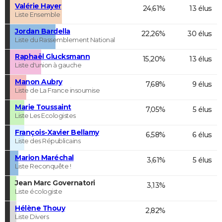
Valérie Hayer
24,61%
13 élus
Liste Ensemble
Jordan Bardella
22,26%
30 élus
Liste du Rassemblement National
Raphaël Glucksmann
15,20%
13 élus
Liste d'union à gauche
Manon Aubry
7,68%
9 élus
Liste de La France insoumise
Marie Toussaint
7,05%
5 élus
Liste Les Ecologistes
François-Xavier Bellamy
6,58%
6 élus
Liste des Républicains
Marion Maréchal
3,61%
5 élus
Liste Reconquête !
Jean Marc Governatori
3,13%
Liste écologiste
Hélène Thouy
2,82%
Liste Divers