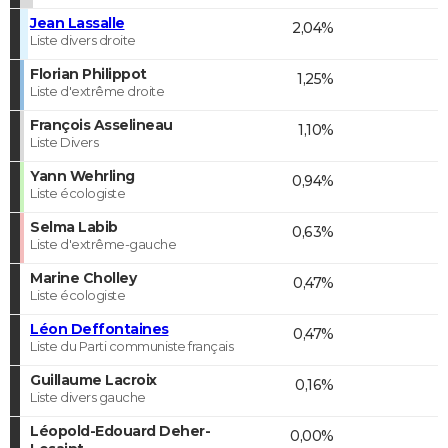
Jean Lassalle
2,04%
Liste divers droite
Florian Philippot
1,25%
Liste d'extrême droite
François Asselineau
1,10%
Liste Divers
Yann Wehrling
0,94%
Liste écologiste
Selma Labib
0,63%
Liste d'extrême-gauche
Marine Cholley
0,47%
Liste écologiste
Léon Deffontaines
0,47%
Liste du Parti communiste français
Guillaume Lacroix
0,16%
Liste divers gauche
Léopold-Edouard Deher-
0,00%