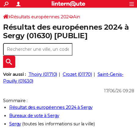
ACTUALITÉS
Connexion
S'inscrire
Résultats européennes 2024
Ain
Rechercher
Société
Education
Villes
Politique
Faits Divers
Monde
+
SPORT
Résultat des européennes 2024 à
Football
Cyclisme
Forum
Coupe du monde 2026
Tennis
Rugby
CULTURE
Sergy (01630) [PUBLIE]
TNT
Cinéma
Musique
Programme TV
Streaming
Sorties cinéma
+
FINANCE
Impôts
Immobilier
Banque
Crédit
Retraite
Epargne
Risques naturels par ville
Assurance
AUTO
Réserver un essai
Berlines
Forum auto
Essais
Citadines
SUV
+
HIGH-TECH
Voir aussi :
Thoiry (01710)
Crozet (01170)
Saint-Genis-
Meilleur smartphone
Ordinateurs
Guide high-tech
Mobiles
Internet
Jeux vidéo
+
Pouilly (01630)
BRICOLAGE
17/06/26 09:28
Aménagement intérieur
Cuisine
Jardinage
+
Forum
Extérieur
Salle de bains
Rangement
WEEK-END
Sommaire :
Escapades
Expositions
Week-end nature
Guides de France
Patrimoine
Musées
+
LIFESTYLE
Résultat des européennes 2024 à Sergy
Bureaux de vote à Sergy
Bien-être
Mode
+
Art de vivre
Loisirs
Modes de vie
SANTE
Sergy
(toutes les informations sur la ville)
Guide de la santé
Médicaments
+
Alimentation
Maladies
Sommeil
VOYAGE