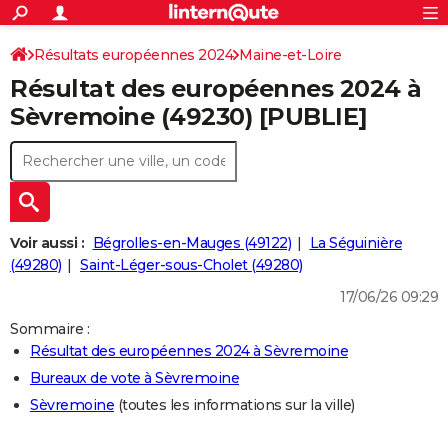
ACTUALITÉS
Connexion
S'inscrire
Résultats européennes 2024
Maine-et-Loire
Rechercher
Société
Education
Villes
Politique
Faits Divers
Monde
+
SPORT
Résultat des européennes 2024 à
Football
Cyclisme
Forum
Coupe du monde 2026
Tennis
Rugby
CULTURE
Sèvremoine (49230) [PUBLIE]
TNT
Cinéma
Musique
Programme TV
Streaming
Sorties cinéma
+
FINANCE
Impôts
Immobilier
Banque
Crédit
Retraite
Epargne
Risques naturels par ville
Assurance
AUTO
Réserver un essai
Berlines
Forum auto
Essais
Citadines
SUV
+
HIGH-TECH
Voir aussi :
Bégrolles-en-Mauges (49122)
La Séguinière
Meilleur smartphone
Ordinateurs
Guide high-tech
Mobiles
Internet
Jeux vidéo
+
(49280)
Saint-Léger-sous-Cholet (49280)
BRICOLAGE
17/06/26 09:29
Aménagement intérieur
Cuisine
Jardinage
+
Forum
Extérieur
Salle de bains
Rangement
WEEK-END
Sommaire :
Escapades
Expositions
Week-end nature
Guides de France
Patrimoine
Musées
+
LIFESTYLE
Résultat des européennes 2024 à Sèvremoine
Bureaux de vote à Sèvremoine
Bien-être
Mode
+
Art de vivre
Loisirs
Modes de vie
SANTE
Sèvremoine
(toutes les informations sur la ville)
Guide de la santé
Médicaments
+
Alimentation
Maladies
Sommeil
VOYAGE