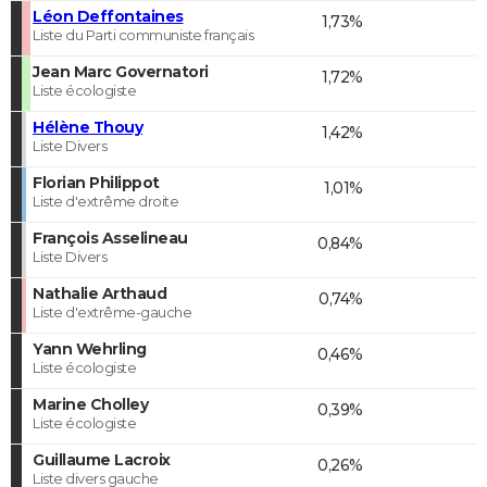
Léon Deffontaines
1,73%
Liste du Parti communiste français
Jean Marc Governatori
1,72%
Liste écologiste
Hélène Thouy
1,42%
Liste Divers
Florian Philippot
1,01%
Liste d'extrême droite
François Asselineau
0,84%
Liste Divers
Nathalie Arthaud
0,74%
Liste d'extrême-gauche
Yann Wehrling
0,46%
Liste écologiste
Marine Cholley
0,39%
Liste écologiste
Guillaume Lacroix
0,26%
Liste divers gauche