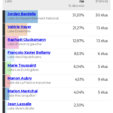
Liste
ne
(France)
% des voix
Jordan Bardella
31,20%
30 élus
Liste du Rassemblement National
Valérie Hayer
21,27%
13 élus
Liste Ensemble
Raphaël Glucksmann
12,97%
13 élus
Liste d'union à gauche
François-Xavier Bellamy
8,53%
6 élus
Liste des Républicains
Marie Toussaint
6,04%
5 élus
Liste Les Ecologistes
Manon Aubry
4,51%
9 élus
Liste de La France insoumise
Marion Maréchal
4,04%
5 élus
Liste Reconquête !
Jean Lassalle
2,30%
Liste divers droite