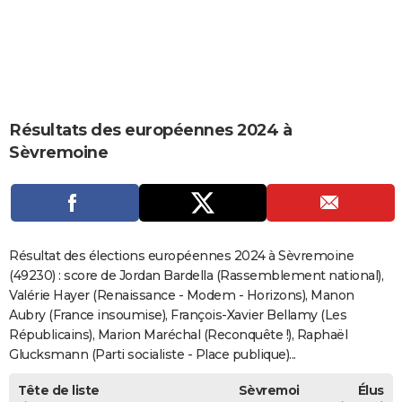
City break
Voyage de noces
Climat
Destinations
Voyage nature
Forum
+
PHOTO
GUIDES D'ACHAT
BONS PLANS
Résultats des européennes 2024 à
CARTE DE VOEUX
Sèvremoine
Carte Bonne année
Carte Pâques
Carte de Noël
Carte Saint-Valentin
Carte d'anniversaire
DICTIONNAIRE
Biographies
Expressions
Dictionnaire
Citations
Proverbes
PROGRAMME TV
COPAINS D'AVANT
Résultat des élections européennes 2024 à Sèvremoine
Se connecter
Collèges
Universités
Service militaire
S'inscrire
Lycées
Primaires
Entreprises
Avis de recherche
(49230) : score de Jordan Bardella (Rassemblement national),
AVIS DE DÉCÈS
Valérie Hayer (Renaissance - Modem - Horizons), Manon
FORUM
Aubry (France insoumise), François-Xavier Bellamy (Les
Républicains), Marion Maréchal (Reconquête !), Raphaël
Lifestyle
Sport
Television
Cinema
Bricolage
Culture
Auto
Voyage
Glucksmann (Parti socialiste - Place publique)...
Tête de liste
Sèvremoi
Élus