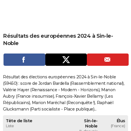
City break
Voyage de noces
Climat
Destinations
Voyage nature
Forum
+
PHOTO
GUIDES D'ACHAT
BONS PLANS
Résultats des européennes 2024 à Sin-le-
Noble
CARTE DE VOEUX
Carte Bonne année
Carte Pâques
Carte de Noël
Carte Saint-Valentin
Carte d'anniversaire
DICTIONNAIRE
Biographies
Expressions
Dictionnaire
Citations
Proverbes
PROGRAMME TV
Résultat des élections européennes 2024 à Sin-le-Noble
COPAINS D'AVANT
(59450) : score de Jordan Bardella (Rassemblement national),
Se connecter
Collèges
Universités
Service militaire
S'inscrire
Lycées
Primaires
Entreprises
Avis de recherche
Valérie Hayer (Renaissance - Modem - Horizons), Manon
AVIS DE DÉCÈS
Aubry (France insoumise), François-Xavier Bellamy (Les
FORUM
Républicains), Marion Maréchal (Reconquête !), Raphaël
Glucksmann (Parti socialiste - Place publique)...
Lifestyle
Sport
Television
Cinema
Bricolage
Culture
Auto
Voyage
Tête de liste
Sin-le-
Élus
Liste
Noble
(France)
% des voix