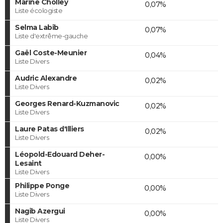
Marine Cholley
0,07%
Liste écologiste
Selma Labib
0,07%
Liste d'extrême-gauche
Gaël Coste-Meunier
0,04%
Liste Divers
Audric Alexandre
0,02%
Liste Divers
Georges Renard-Kuzmanovic
0,02%
Liste Divers
Laure Patas d'Illiers
0,02%
Liste Divers
Léopold-Edouard Deher-
0,00%
Lesaint
Liste Divers
Philippe Ponge
0,00%
Liste Divers
Nagib Azergui
0,00%
Liste Divers