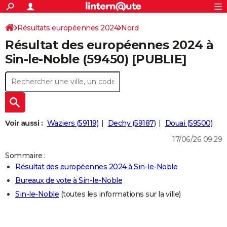
ACTUALITÉS
Connexion
S'inscrire
Résultats européennes 2024
Nord
Rechercher
Société
Education
Villes
Politique
Faits Divers
Monde
+
SPORT
Résultat des européennes 2024 à
Football
Cyclisme
Forum
Coupe du monde 2026
Tennis
Rugby
CULTURE
Sin-le-Noble (59450) [PUBLIE]
TNT
Cinéma
Musique
Programme TV
Streaming
Sorties cinéma
+
FINANCE
Impôts
Immobilier
Banque
Crédit
Retraite
Epargne
Risques naturels par ville
Assurance
AUTO
Réserver un essai
Berlines
Forum auto
Essais
Citadines
SUV
+
HIGH-TECH
Voir aussi :
Waziers (59119)
Dechy (59187)
Douai (59500)
Meilleur smartphone
Ordinateurs
Guide high-tech
Mobiles
Internet
Jeux vidéo
+
BRICOLAGE
17/06/26 09:29
Aménagement intérieur
Cuisine
Jardinage
+
Forum
Extérieur
Salle de bains
Rangement
Sommaire :
WEEK-END
Résultat des européennes 2024 à Sin-le-Noble
Escapades
Expositions
Week-end nature
Guides de France
Patrimoine
Musées
+
LIFESTYLE
Bureaux de vote à Sin-le-Noble
Sin-le-Noble
(toutes les informations sur la ville)
Bien-être
Mode
+
Art de vivre
Loisirs
Modes de vie
SANTE
Guide de la santé
Médicaments
+
Alimentation
Maladies
Sommeil
VOYAGE