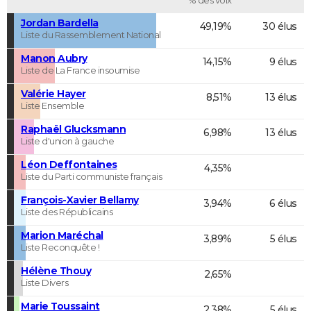
Jordan Bardella
49,19%
30 élus
Liste du Rassemblement National
Manon Aubry
14,15%
9 élus
Liste de La France insoumise
Valérie Hayer
8,51%
13 élus
Liste Ensemble
Raphaël Glucksmann
6,98%
13 élus
Liste d'union à gauche
Léon Deffontaines
4,35%
Liste du Parti communiste français
François-Xavier Bellamy
3,94%
6 élus
Liste des Républicains
Marion Maréchal
3,89%
5 élus
Liste Reconquête !
Hélène Thouy
2,65%
Liste Divers
Marie Toussaint
2,38%
5 élus