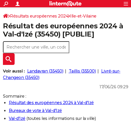
ACTUALITÉS
Connexion
S'inscrire
Résultats européennes 2024
Ille-et-Vilaine
Rechercher
Société
Education
Villes
Politique
Faits Divers
Monde
+
SPORT
Résultat des européennes 2024 à
Football
Cyclisme
Forum
Coupe du monde 2026
Tennis
Rugby
CULTURE
Val-d'Izé (35450) [PUBLIE]
TNT
Cinéma
Musique
Programme TV
Streaming
Sorties cinéma
+
FINANCE
Impôts
Immobilier
Banque
Crédit
Retraite
Epargne
Risques naturels par ville
Assurance
AUTO
Réserver un essai
Berlines
Forum auto
Essais
Citadines
SUV
+
HIGH-TECH
Voir aussi :
Landavran (35450)
Taillis (35500)
Livré-sur-
Meilleur smartphone
Ordinateurs
Guide high-tech
Mobiles
Internet
Jeux vidéo
+
Changeon (35450)
BRICOLAGE
17/06/26 09:29
Aménagement intérieur
Cuisine
Jardinage
+
Forum
Extérieur
Salle de bains
Rangement
WEEK-END
Sommaire :
Escapades
Expositions
Week-end nature
Guides de France
Patrimoine
Musées
+
LIFESTYLE
Résultat des européennes 2024 à Val-d'Izé
Bureaux de vote à Val-d'Izé
Bien-être
Mode
+
Art de vivre
Loisirs
Modes de vie
SANTE
Val-d'Izé
(toutes les informations sur la ville)
Guide de la santé
Médicaments
+
Alimentation
Maladies
Sommeil
VOYAGE