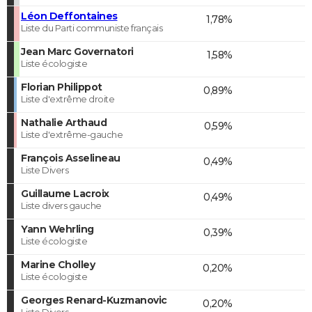
Léon Deffontaines
1,78%
Liste du Parti communiste français
Jean Marc Governatori
1,58%
Liste écologiste
Florian Philippot
0,89%
Liste d'extrême droite
Nathalie Arthaud
0,59%
Liste d'extrême-gauche
François Asselineau
0,49%
Liste Divers
Guillaume Lacroix
0,49%
Liste divers gauche
Yann Wehrling
0,39%
Liste écologiste
Marine Cholley
0,20%
Liste écologiste
Georges Renard-Kuzmanovic
0,20%
Liste Divers