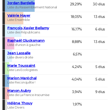
Jordan Bardella
29,29%
30 élus
Liste du Rassemblement National
Valérie Hayer
18,05%
13 élus
Liste Ensemble
François-Xavier Bellamy
16,17%
6 élus
Liste des Républicains
Raphaël Glucksmann
8,88%
13 élus
Liste d'union à gauche
Jean Lassalle
6,51%
Liste divers droite
Marie Toussaint
4,24%
5 élus
Liste Les Ecologistes
Marion Maréchal
4,04%
5 élus
Liste Reconquête !
Manon Aubry
3,94%
9 élus
Liste de La France insoumise
Hélène Thouy
1,97%
Liste Divers