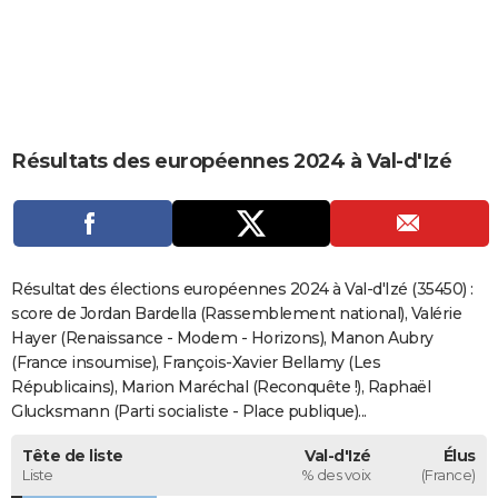
City break
Voyage de noces
Climat
Destinations
Voyage nature
Forum
+
PHOTO
GUIDES D'ACHAT
BONS PLANS
Résultats des européennes 2024 à Val-d'Izé
CARTE DE VOEUX
Carte Bonne année
Carte Pâques
Carte de Noël
Carte Saint-Valentin
Carte d'anniversaire
DICTIONNAIRE
Biographies
Expressions
Dictionnaire
Citations
Proverbes
PROGRAMME TV
Résultat des élections européennes 2024 à Val-d'Izé (35450) :
COPAINS D'AVANT
score de Jordan Bardella (Rassemblement national), Valérie
Hayer (Renaissance - Modem - Horizons), Manon Aubry
Se connecter
Collèges
Universités
Service militaire
S'inscrire
Lycées
Primaires
Entreprises
Avis de recherche
AVIS DE DÉCÈS
(France insoumise), François-Xavier Bellamy (Les
Républicains), Marion Maréchal (Reconquête !), Raphaël
FORUM
Glucksmann (Parti socialiste - Place publique)...
Lifestyle
Sport
Television
Cinema
Bricolage
Culture
Auto
Voyage
Tête de liste
Val-d'Izé
Élus
Liste
% des voix
(France)