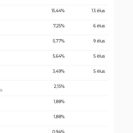
15,44%
13 élus
7,25%
6 élus
5,77%
9 élus
5,64%
5 élus
3,49%
5 élus
2,15%
is
1,88%
1,88%
0,94%