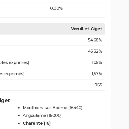
0,00%
Vœuil-et-Giget
54,68%
45,32%
otes exprimés)
1,05%
es exprimés)
1,57%
765
iget
Mouthiers-sur-Boëme (16440)
Angoulême (16000)
Charente (16)