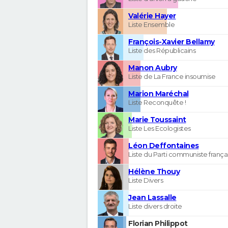
Valérie Hayer
Liste Ensemble
François-Xavier Bellamy
Liste des Républicains
Manon Aubry
Liste de La France insoumise
Marion Maréchal
Liste Reconquête !
Marie Toussaint
Liste Les Ecologistes
Léon Deffontaines
Liste du Parti communiste frança
Hélène Thouy
Liste Divers
Jean Lassalle
Liste divers droite
Florian Philippot