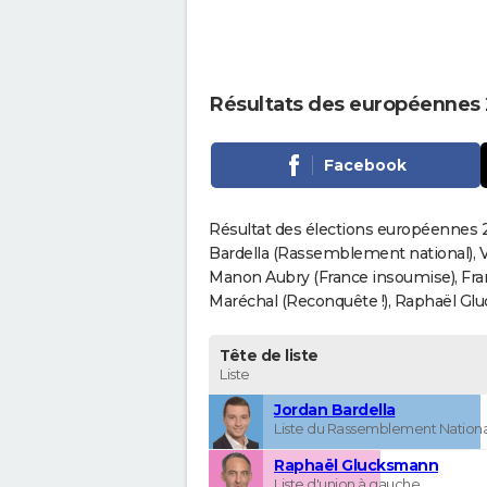
Résultats des européennes 
Facebook
Résultat des élections européennes 2
Bardella (Rassemblement national), V
Manon Aubry (France insoumise), Fran
Maréchal (Reconquête !), Raphaël Gluck
Tête de liste
Liste
Jordan Bardella
Liste du Rassemblement Nationa
Raphaël Glucksmann
Liste d'union à gauche