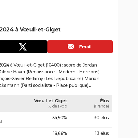
2024 à Vœuil-et-Giget
Email
024 à Vœuil-et-Giget (16400) : score de Jordan
alérie Hayer (Renaissance - Modem - Horizons),
çois-Xavier Bellamy (Les Républicains), Marion
smann (Parti socialiste - Place publique)...
Vœuil-et-Giget
Élus
% des voix
(France)
34,50%
30 élus
l
18,66%
13 élus