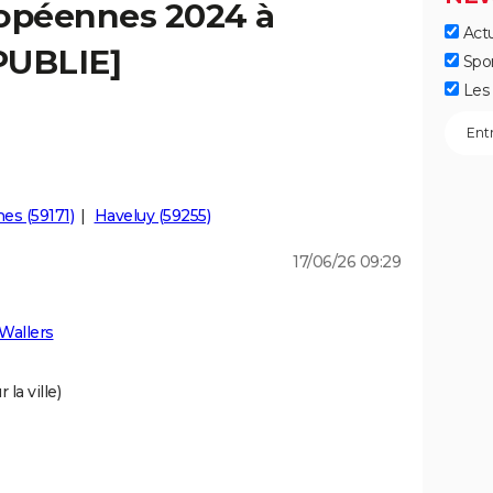
ropéennes 2024 à
Actu
[PUBLIE]
Spo
Les 
es (59171)
Haveluy (59255)
17/06/26 09:29
Wallers
la ville)