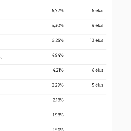
5,77%
5 élus
5,30%
9 élus
5,25%
13 élus
4,94%
is
4,21%
6 élus
2,29%
5 élus
2,18%
1,98%
1,56%