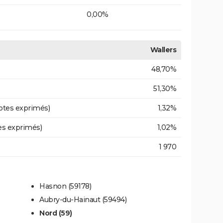
0,00%
Wallers
48,70%
51,30%
otes exprimés)
1,32%
es exprimés)
1,02%
1 970
Hasnon (59178)
Aubry-du-Hainaut (59494)
Nord (59)