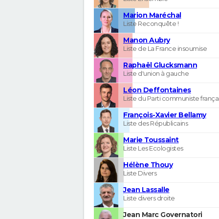
Marion Maréchal
Liste Reconquête !
Manon Aubry
Liste de La France insoumise
Raphaël Glucksmann
Liste d'union à gauche
Léon Deffontaines
Liste du Parti communiste frança
François-Xavier Bellamy
Liste des Républicains
Marie Toussaint
Liste Les Ecologistes
Hélène Thouy
Liste Divers
Jean Lassalle
Liste divers droite
Jean Marc Governatori