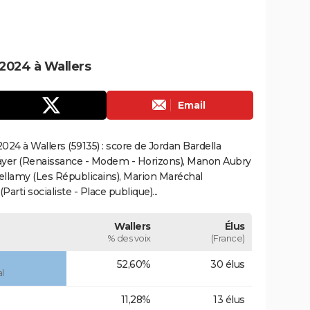
2024 à Wallers
Email
24 à Wallers (59135) : score de Jordan Bardella
ayer (Renaissance - Modem - Horizons), Manon Aubry
Bellamy (Les Républicains), Marion Maréchal
rti socialiste - Place publique)...
Wallers
Élus
% des voix
(France)
52,60%
30 élus
l
11,28%
13 élus