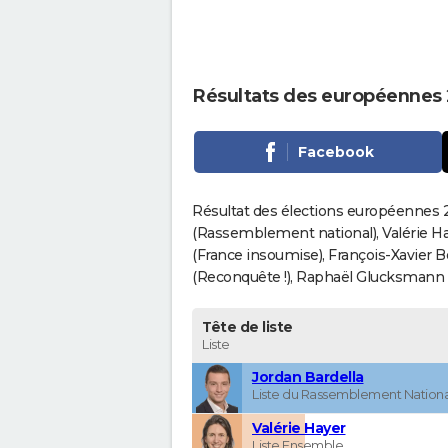
Résultats des européennes 
Facebook
Résultat des élections européennes 20
(Rassemblement national), Valérie H
(France insoumise), François-Xavier 
(Reconquête !), Raphaël Glucksmann (Pa
Tête de liste
Liste
Jordan Bardella
Liste du Rassemblement Nationa
Valérie Hayer
Liste Ensemble