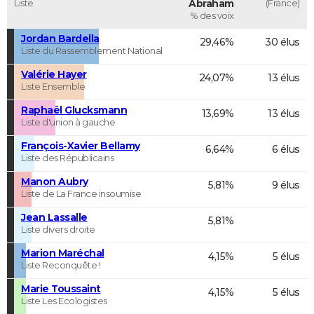
Liste
Abraham
(France)
% des voix
Jordan Bardella
29,46%
30 élus
Liste du Rassemblement National
Valérie Hayer
24,07%
13 élus
Liste Ensemble
Raphaël Glucksmann
13,69%
13 élus
Liste d'union à gauche
François-Xavier Bellamy
6,64%
6 élus
Liste des Républicains
Manon Aubry
5,81%
9 élus
Liste de La France insoumise
Jean Lassalle
5,81%
Liste divers droite
Marion Maréchal
4,15%
5 élus
Liste Reconquête !
Marie Toussaint
4,15%
5 élus
Liste Les Ecologistes