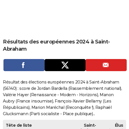
City break
Voyage de noces
Climat
Destinations
Voyage nature
Forum
+
PHOTO
GUIDES D'ACHAT
BONS PLANS
Résultats des européennes 2024 à Saint-
CARTE DE VOEUX
Abraham
Carte Bonne année
Carte Pâques
Carte de Noël
Carte Saint-Valentin
Carte d'anniversaire
DICTIONNAIRE
Biographies
Expressions
Dictionnaire
Citations
Proverbes
PROGRAMME TV
COPAINS D'AVANT
Résultat des élections européennes 2024 à Saint-Abraham
Se connecter
Collèges
Universités
Service militaire
S'inscrire
Lycées
Primaires
Entreprises
Avis de recherche
(56140) : score de Jordan Bardella (Rassemblement national),
AVIS DE DÉCÈS
Valérie Hayer (Renaissance - Modem - Horizons), Manon
FORUM
Aubry (France insoumise), François-Xavier Bellamy (Les
Républicains), Marion Maréchal (Reconquête !), Raphaël
Lifestyle
Sport
Television
Cinema
Bricolage
Culture
Auto
Voyage
Glucksmann (Parti socialiste - Place publique)...
Tête de liste
Saint-
Élus