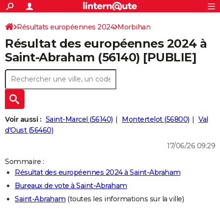
ACTUALITÉS
Connexion
S'inscrire
Résultats européennes 2024
Morbihan
Rechercher
Société
Education
Villes
Politique
Faits Divers
Monde
+
SPORT
Résultat des européennes 2024 à
Football
Cyclisme
Forum
Coupe du monde 2026
Tennis
Rugby
CULTURE
Saint-Abraham (56140) [PUBLIE]
TNT
Cinéma
Musique
Programme TV
Streaming
Sorties cinéma
+
FINANCE
Impôts
Immobilier
Banque
Crédit
Retraite
Epargne
Risques naturels par ville
Assurance
AUTO
Réserver un essai
Berlines
Forum auto
Essais
Citadines
SUV
+
HIGH-TECH
Voir aussi :
Saint-Marcel (56140)
Montertelot (56800)
Val
Meilleur smartphone
Ordinateurs
Guide high-tech
Mobiles
Internet
Jeux vidéo
+
d'Oust (56460)
BRICOLAGE
17/06/26 09:29
Aménagement intérieur
Cuisine
Jardinage
+
Forum
Extérieur
Salle de bains
Rangement
WEEK-END
Sommaire :
Escapades
Expositions
Week-end nature
Guides de France
Patrimoine
Musées
+
LIFESTYLE
Résultat des européennes 2024 à Saint-Abraham
Bureaux de vote à Saint-Abraham
Bien-être
Mode
+
Art de vivre
Loisirs
Modes de vie
SANTE
Saint-Abraham
(toutes les informations sur la ville)
Guide de la santé
Médicaments
+
Alimentation
Maladies
Sommeil
VOYAGE