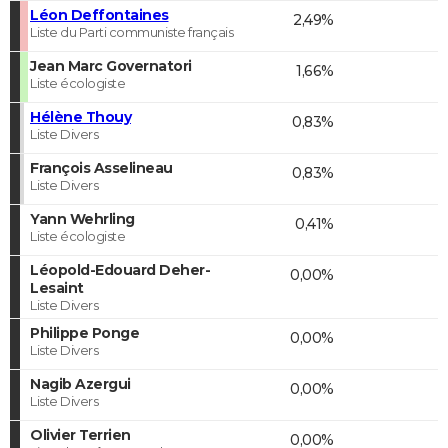
Léon Deffontaines
2,49%
Liste du Parti communiste français
Jean Marc Governatori
1,66%
Liste écologiste
Hélène Thouy
0,83%
Liste Divers
François Asselineau
0,83%
Liste Divers
Yann Wehrling
0,41%
Liste écologiste
Léopold-Edouard Deher-
0,00%
Lesaint
Liste Divers
Philippe Ponge
0,00%
Liste Divers
Nagib Azergui
0,00%
Liste Divers
Olivier Terrien
0,00%