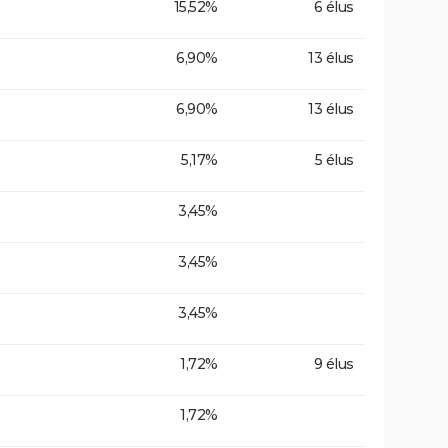
15,52%
6 élus
6,90%
13 élus
6,90%
13 élus
5,17%
5 élus
3,45%
3,45%
3,45%
1,72%
9 élus
1,72%