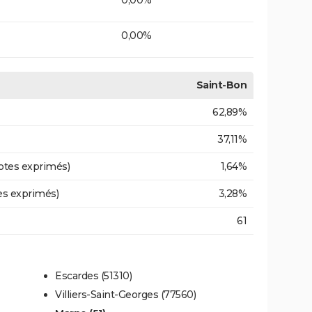
0,00%
Saint-Bon
62,89%
37,11%
otes exprimés)
1,64%
es exprimés)
3,28%
61
Escardes (51310)
Villiers-Saint-Georges (77560)