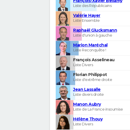
François-Xavier Bellamy
Liste des Républicains
Valérie Hayer
Liste Ensemble
Raphaël Glucksmann
Liste d'union à gauche
Marion Maréchal
Liste Reconquête !
François Asselineau
Liste Divers
Florian Philippot
Liste d'extrême droite
Jean Lassalle
Liste divers droite
Manon Aubry
Liste de La France insoumise
Hélène Thouy
Liste Divers