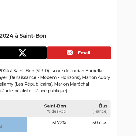
2024 à Saint-Bon
Email
24 à Saint-Bon (51310) : score de Jordan Bardella
ayer (Renaissance - Modem - Horizons), Manon Aubry
Bellamy (Les Républicains), Marion Maréchal
rti socialiste - Place publique)...
Saint-Bon
Élus
% des voix
(France)
51,72%
30 élus
l