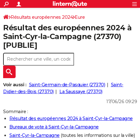
ACTUALITÉS
Connexion
S'inscrire
Résultats européennes 2024
Eure
Rechercher
Société
Education
Villes
Politique
Faits Divers
Monde
+
SPORT
Résultat des européennes 2024 à
Football
Cyclisme
Forum
Coupe du monde 2026
Tennis
Rugby
CULTURE
Saint-Cyr-la-Campagne (27370)
[PUBLIE]
TNT
Cinéma
Musique
Programme TV
Streaming
Sorties cinéma
+
FINANCE
Impôts
Immobilier
Banque
Crédit
Retraite
Epargne
Risques naturels par ville
Assurance
AUTO
Réserver un essai
Berlines
Forum auto
Essais
Citadines
SUV
+
HIGH-TECH
Meilleur smartphone
Ordinateurs
Guide high-tech
Mobiles
Internet
Jeux vidéo
+
BRICOLAGE
Voir aussi :
Saint-Germain-de-Pasquier (27370)
Saint-
Didier-des-Bois (27370)
La Saussaye (27370)
Aménagement intérieur
Cuisine
Jardinage
+
Forum
Extérieur
Salle de bains
Rangement
WEEK-END
17/06/26 09:29
Escapades
Expositions
Week-end nature
Guides de France
Patrimoine
Musées
+
LIFESTYLE
Sommaire :
Résultat des européennes 2024 à Saint-Cyr-la-Campagne
Bien-être
Mode
+
Art de vivre
Loisirs
Modes de vie
SANTE
Bureaux de vote à Saint-Cyr-la-Campagne
Guide de la santé
Médicaments
+
Alimentation
Maladies
Sommeil
VOYAGE
Saint-Cyr-la-Campagne
(toutes les informations sur la ville)