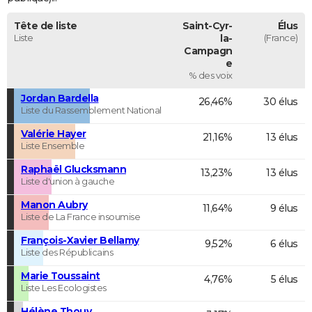
Tête de liste
Saint-Cyr-
Élus
Liste
la-
(France)
Campagn
e
% des voix
Jordan Bardella
26,46%
30 élus
Liste du Rassemblement National
Valérie Hayer
21,16%
13 élus
Liste Ensemble
Raphaël Glucksmann
13,23%
13 élus
Liste d'union à gauche
Manon Aubry
11,64%
9 élus
Liste de La France insoumise
François-Xavier Bellamy
9,52%
6 élus
Liste des Républicains
Marie Toussaint
4,76%
5 élus
Liste Les Ecologistes
Hélène Thouy