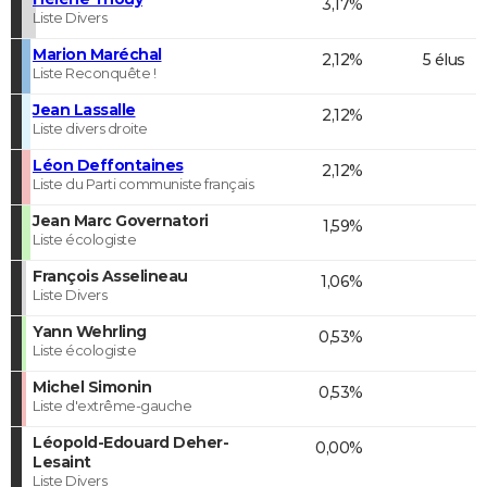
3,17%
Liste Divers
Marion Maréchal
2,12%
5 élus
Liste Reconquête !
Jean Lassalle
2,12%
Liste divers droite
Léon Deffontaines
2,12%
Liste du Parti communiste français
Jean Marc Governatori
1,59%
Liste écologiste
François Asselineau
1,06%
Liste Divers
Yann Wehrling
0,53%
Liste écologiste
Michel Simonin
0,53%
Liste d'extrême-gauche
Léopold-Edouard Deher-
0,00%
Lesaint
Liste Divers