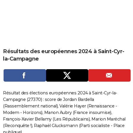
City break
Voyage de noces
Climat
Destinations
Voyage nature
Forum
+
PHOTO
GUIDES D'ACHAT
BONS PLANS
CARTE DE VOEUX
Résultats des européennes 2024 à Saint-Cyr-
Carte Bonne année
Carte Pâques
Carte de Noël
Carte Saint-Valentin
Carte d'anniversaire
DICTIONNAIRE
la-Campagne
Biographies
Expressions
Dictionnaire
Citations
Proverbes
PROGRAMME TV
COPAINS D'AVANT
Se connecter
Collèges
Universités
Service militaire
S'inscrire
Lycées
Primaires
Entreprises
Avis de recherche
AVIS DE DÉCÈS
Résultat des élections européennes 2024 à Saint-Cyr-la-
Campagne (27370) : score de Jordan Bardella
FORUM
(Rassemblement national), Valérie Hayer (Renaissance -
Modem - Horizons), Manon Aubry (France insoumise),
Lifestyle
Sport
Television
Cinema
Bricolage
Culture
Auto
Voyage
François-Xavier Bellamy (Les Républicains), Marion Maréchal
(Reconquête !), Raphaël Glucksmann (Parti socialiste - Place
publique)...