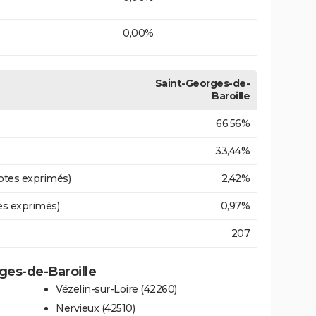
0,00%
Saint-Georges-de-
Baroille
66,56%
33,44%
otes exprimés)
2,42%
es exprimés)
0,97%
207
rges-de-Baroille
Vézelin-sur-Loire (42260)
Nervieux (42510)