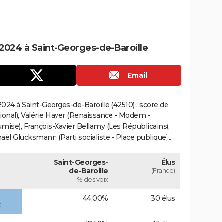
2024 à Saint-Georges-de-Baroille
Email
24 à Saint-Georges-de-Baroille (42510) : score de
onal), Valérie Hayer (Renaissance - Modem -
mise), François-Xavier Bellamy (Les Républicains),
ël Glucksmann (Parti socialiste - Place publique)...
Saint-Georges-
Élus
de-Baroille
(France)
% des voix
44,00%
30 élus
l