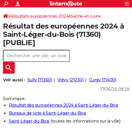
ACTUALITÉS
Connexion
S'inscrire
Résultats européennes 2024
Saône-et-Loire
Rechercher
Société
Education
Villes
Politique
Faits Divers
Monde
+
SPORT
Résultat des européennes 2024 à
Football
Cyclisme
Forum
Coupe du monde 2026
Tennis
Rugby
CULTURE
Saint-Léger-du-Bois (71360)
[PUBLIE]
TNT
Cinéma
Musique
Programme TV
Streaming
Sorties cinéma
+
FINANCE
Impôts
Immobilier
Banque
Crédit
Retraite
Epargne
Risques naturels par ville
Assurance
AUTO
Réserver un essai
Berlines
Forum auto
Essais
Citadines
SUV
+
HIGH-TECH
Meilleur smartphone
Ordinateurs
Guide high-tech
Mobiles
Internet
Jeux vidéo
+
BRICOLAGE
Voir aussi :
Sully (71360)
Viévy (21230)
Curgy (71400)
17/06/26 09:29
Aménagement intérieur
Cuisine
Jardinage
+
Forum
Extérieur
Salle de bains
Rangement
WEEK-END
Sommaire :
Escapades
Expositions
Week-end nature
Guides de France
Patrimoine
Musées
+
LIFESTYLE
Résultat des européennes 2024 à Saint-Léger-du-Bois
Bureaux de vote à Saint-Léger-du-Bois
Bien-être
Mode
+
Art de vivre
Loisirs
Modes de vie
SANTE
Saint-Léger-du-Bois
(toutes les informations sur la ville)
Guide de la santé
Médicaments
+
Alimentation
Maladies
Sommeil
VOYAGE