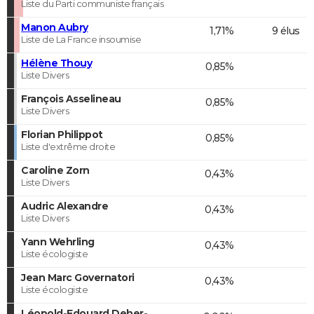
Liste du Parti communiste français
Manon Aubry
1,71%
9 élus
Liste de La France insoumise
Hélène Thouy
0,85%
Liste Divers
François Asselineau
0,85%
Liste Divers
Florian Philippot
0,85%
Liste d'extrême droite
Caroline Zorn
0,43%
Liste Divers
Audric Alexandre
0,43%
Liste Divers
Yann Wehrling
0,43%
Liste écologiste
Jean Marc Governatori
0,43%
Liste écologiste
Léopold-Edouard Deher-