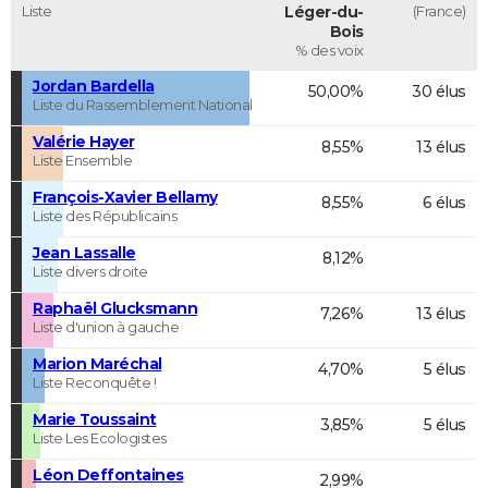
Liste
Léger-du-
(France)
Bois
% des voix
Jordan Bardella
50,00%
30 élus
Liste du Rassemblement National
Valérie Hayer
8,55%
13 élus
Liste Ensemble
François-Xavier Bellamy
8,55%
6 élus
Liste des Républicains
Jean Lassalle
8,12%
Liste divers droite
Raphaël Glucksmann
7,26%
13 élus
Liste d'union à gauche
Marion Maréchal
4,70%
5 élus
Liste Reconquête !
Marie Toussaint
3,85%
5 élus
Liste Les Ecologistes
Léon Deffontaines
2,99%