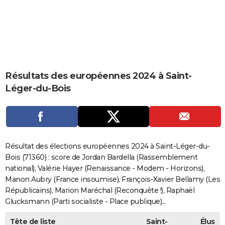
City break
Voyage de noces
Climat
Destinations
Voyage nature
Forum
+
PHOTO
GUIDES D'ACHAT
BONS PLANS
CARTE DE VOEUX
Résultats des européennes 2024 à Saint-
Léger-du-Bois
Carte Bonne année
Carte Pâques
Carte de Noël
Carte Saint-Valentin
Carte d'anniversaire
DICTIONNAIRE
Biographies
Expressions
Dictionnaire
Citations
Proverbes
PROGRAMME TV
COPAINS D'AVANT
Résultat des élections européennes 2024 à Saint-Léger-du-
Se connecter
Collèges
Universités
Service militaire
S'inscrire
Lycées
Primaires
Entreprises
Avis de recherche
AVIS DE DÉCÈS
Bois (71360) : score de Jordan Bardella (Rassemblement
national), Valérie Hayer (Renaissance - Modem - Horizons),
FORUM
Manon Aubry (France insoumise), François-Xavier Bellamy (Les
Républicains), Marion Maréchal (Reconquête !), Raphaël
Lifestyle
Sport
Television
Cinema
Bricolage
Culture
Auto
Voyage
Glucksmann (Parti socialiste - Place publique)...
Tête de liste
Saint-
Élus