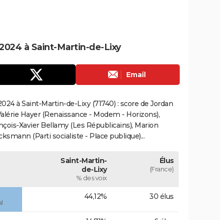
024 à Saint-Martin-de-Lixy
Email
24 à Saint-Martin-de-Lixy (71740) : score de Jordan
alérie Hayer (Renaissance - Modem - Horizons),
çois-Xavier Bellamy (Les Républicains), Marion
smann (Parti socialiste - Place publique)...
Saint-Martin-
Élus
de-Lixy
(France)
% des voix
44,12%
30 élus
l