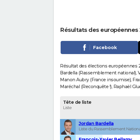
Résultats des européennes 2
Facebook
Résultat des élections européennes 20
Bardella (Rassemblement national), V
Manon Aubry (France insoumise), Fran
Maréchal (Reconquête !), Raphaël Gluck
Tête de liste
Liste
Jordan Bardella
Liste du Rassemblement Nationa
François-Xavier Bellamy