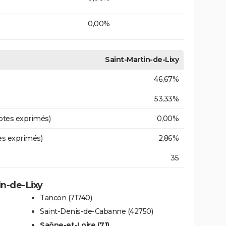
0,00%
Saint-Martin-de-Lixy
46,67%
53,33%
otes exprimés)
0,00%
es exprimés)
2,86%
35
in-de-Lixy
Tancon (71740)
Saint-Denis-de-Cabanne (42750)
Saône-et-Loire (71)