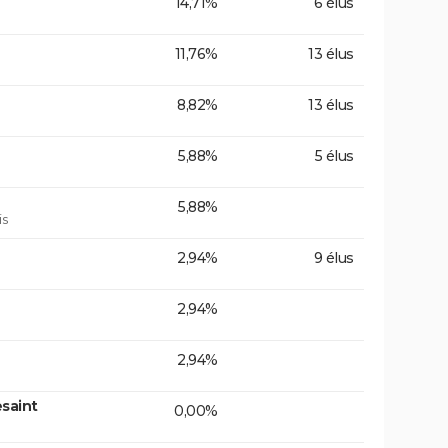
14,71%
6 élus
11,76%
13 élus
8,82%
13 élus
5,88%
5 élus
5,88%
is
2,94%
9 élus
2,94%
2,94%
saint
0,00%