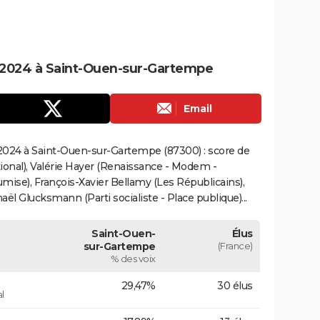
 2024 à Saint-Ouen-sur-Gartempe
Email
2024 à Saint-Ouen-sur-Gartempe (87300) : score de
onal), Valérie Hayer (Renaissance - Modem -
mise), François-Xavier Bellamy (Les Républicains),
ël Glucksmann (Parti socialiste - Place publique)...
Saint-Ouen-
Élus
sur-Gartempe
(France)
% des voix
29,47%
30 élus
l