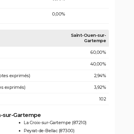
0,00%
Saint-Ouen-sur-
Gartempe
60,00%
40,00%
otes exprimés)
2,94%
es exprimés)
3,92%
102
en-sur-Gartempe
La Croix-sur-Gartempe (87210)
Peyrat-de-Bellac (87300)