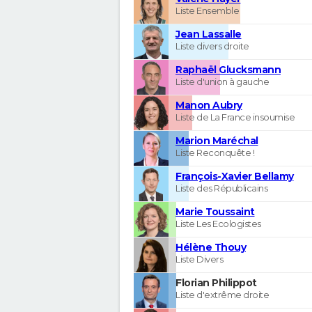
Liste Ensemble
Jean Lassalle
Liste divers droite
Raphaël Glucksmann
Liste d'union à gauche
Manon Aubry
Liste de La France insoumise
Marion Maréchal
Liste Reconquête !
François-Xavier Bellamy
Liste des Républicains
Marie Toussaint
Liste Les Ecologistes
Hélène Thouy
Liste Divers
Florian Philippot
Liste d'extrême droite