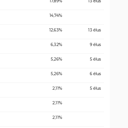
17,89%
13 élus
14,74%
12,63%
13 élus
6,32%
9 élus
5,26%
5 élus
5,26%
6 élus
2,11%
5 élus
2,11%
2,11%