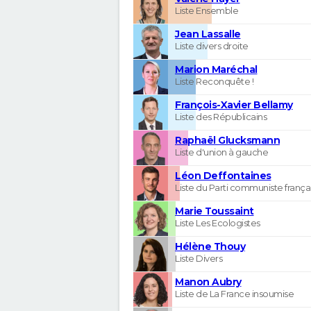
Liste Ensemble
Jean Lassalle
Liste divers droite
Marion Maréchal
Liste Reconquête !
François-Xavier Bellamy
Liste des Républicains
Raphaël Glucksmann
Liste d'union à gauche
Léon Deffontaines
Liste du Parti communiste frança
Marie Toussaint
Liste Les Ecologistes
Hélène Thouy
Liste Divers
Manon Aubry
Liste de La France insoumise