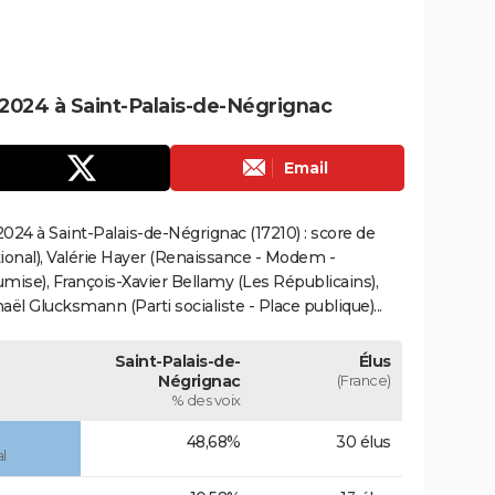
2024 à Saint-Palais-de-Négrignac
Email
24 à Saint-Palais-de-Négrignac (17210) : score de
onal), Valérie Hayer (Renaissance - Modem -
mise), François-Xavier Bellamy (Les Républicains),
ël Glucksmann (Parti socialiste - Place publique)...
Saint-Palais-de-
Élus
Négrignac
(France)
% des voix
48,68%
30 élus
l