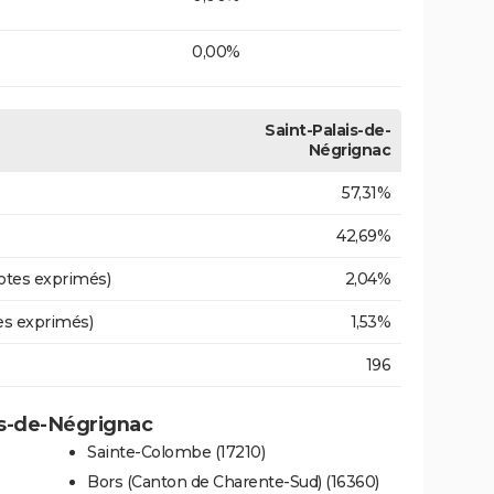
0,00%
Saint-Palais-de-
Négrignac
57,31%
42,69%
otes exprimés)
2,04%
es exprimés)
1,53%
196
ais-de-Négrignac
Sainte-Colombe (17210)
Bors (Canton de Charente-Sud) (16360)