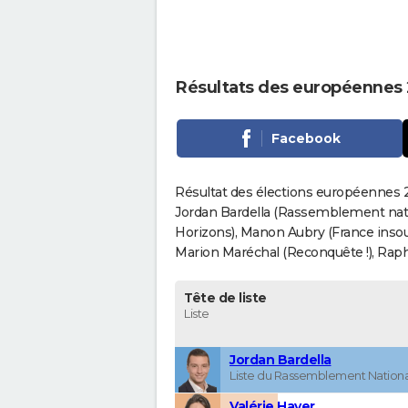
Résultats des européennes 
Facebook
Résultat des élections européennes 20
Jordan Bardella (Rassemblement nati
Horizons), Manon Aubry (France insou
Marion Maréchal (Reconquête !), Rapha
Tête de liste
Liste
Jordan Bardella
Liste du Rassemblement Nationa
Valérie Hayer