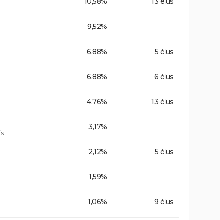
10,58%
13 élus
9,52%
6,88%
5 élus
6,88%
6 élus
4,76%
13 élus
3,17%
is
2,12%
5 élus
1,59%
1,06%
9 élus