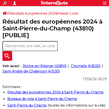
ACTUALITÉS
Connexion
S'inscrire
Résultats européennes 2024
Haute-Loire
Rechercher
Société
Education
Villes
Politique
Faits Divers
Monde
+
SPORT
Résultat des européennes 2024 à
Football
Cyclisme
Forum
Coupe du monde 2026
Tennis
Rugby
CULTURE
Saint-Pierre-du-Champ (43810)
[PUBLIE]
TNT
Cinéma
Musique
Programme TV
Streaming
Sorties cinéma
+
FINANCE
Impôts
Immobilier
Banque
Crédit
Retraite
Epargne
Risques naturels par ville
Assurance
AUTO
Réserver un essai
Berlines
Forum auto
Essais
Citadines
SUV
+
HIGH-TECH
Meilleur smartphone
Ordinateurs
Guide high-tech
Mobiles
Internet
Jeux vidéo
+
BRICOLAGE
Voir aussi :
Roche-en-Régnier (43810)
Chomelix (43500)
Saint-André-de-Chalencon (43130)
Aménagement intérieur
Cuisine
Jardinage
+
Forum
Extérieur
Salle de bains
Rangement
WEEK-END
17/06/26 09:29
Escapades
Expositions
Week-end nature
Guides de France
Patrimoine
Musées
+
LIFESTYLE
Sommaire :
Résultat des européennes 2024 à Saint-Pierre-du-Champ
Bien-être
Mode
+
Art de vivre
Loisirs
Modes de vie
SANTE
Bureaux de vote à Saint-Pierre-du-Champ
Guide de la santé
Médicaments
+
Alimentation
Maladies
Sommeil
VOYAGE
Saint-Pierre-du-Champ
(toutes les informations sur la ville)