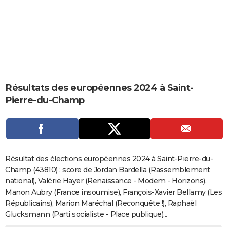
City break
Voyage de noces
Climat
Destinations
Voyage nature
Forum
+
PHOTO
GUIDES D'ACHAT
BONS PLANS
CARTE DE VOEUX
Résultats des européennes 2024 à Saint-
Carte Bonne année
Carte Pâques
Carte de Noël
Carte Saint-Valentin
Carte d'anniversaire
DICTIONNAIRE
Pierre-du-Champ
Biographies
Expressions
Dictionnaire
Citations
Proverbes
PROGRAMME TV
COPAINS D'AVANT
Se connecter
Collèges
Universités
Service militaire
S'inscrire
Lycées
Primaires
Entreprises
Avis de recherche
AVIS DE DÉCÈS
Résultat des élections européennes 2024 à Saint-Pierre-du-
Champ (43810) : score de Jordan Bardella (Rassemblement
FORUM
national), Valérie Hayer (Renaissance - Modem - Horizons),
Manon Aubry (France insoumise), François-Xavier Bellamy (Les
Lifestyle
Sport
Television
Cinema
Bricolage
Culture
Auto
Voyage
Républicains), Marion Maréchal (Reconquête !), Raphaël
Glucksmann (Parti socialiste - Place publique)...