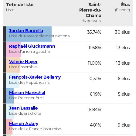
Tête de liste
Saint-
Élus
Liste
Pierre-du-
(France)
Champ
% des voix
Jordan Bardella
35,74%
30 élus
Liste du Rassemblement National
Raphaël Glucksmann
11,68%
13 élus
Liste d'union à gauche
Valérie Hayer
11,00%
13 élus
Liste Ensemble
François-Xavier Bellamy
10,31%
6 élus
Liste des Républicains
Marion Maréchal
6,19%
5 élus
Liste Reconquête !
Jean Lassalle
5,84%
Liste divers droite
Manon Aubry
4,81%
9 élus
Liste de La France insoumise