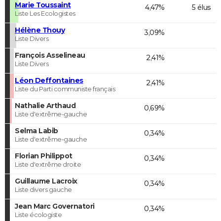
Marie Toussaint
4,47%
5 élus
Liste Les Ecologistes
Hélène Thouy
3,09%
Liste Divers
François Asselineau
2,41%
Liste Divers
Léon Deffontaines
2,41%
Liste du Parti communiste français
Nathalie Arthaud
0,69%
Liste d'extrême-gauche
Selma Labib
0,34%
Liste d'extrême-gauche
Florian Philippot
0,34%
Liste d'extrême droite
Guillaume Lacroix
0,34%
Liste divers gauche
Jean Marc Governatori
0,34%
Liste écologiste