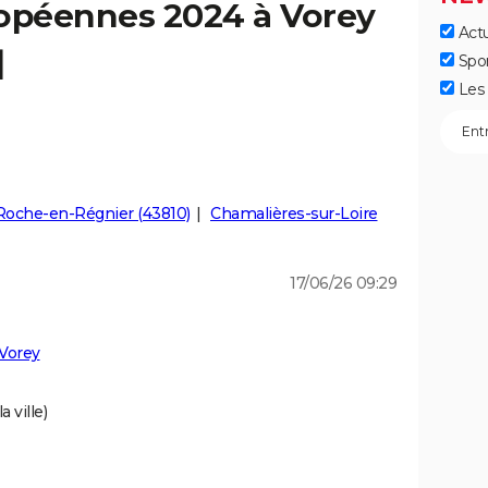
ropéennes 2024 à Vorey
Actu
]
Spo
Les 
Roche-en-Régnier (43810)
Chamalières-sur-Loire
17/06/26 09:29
Vorey
 ville)