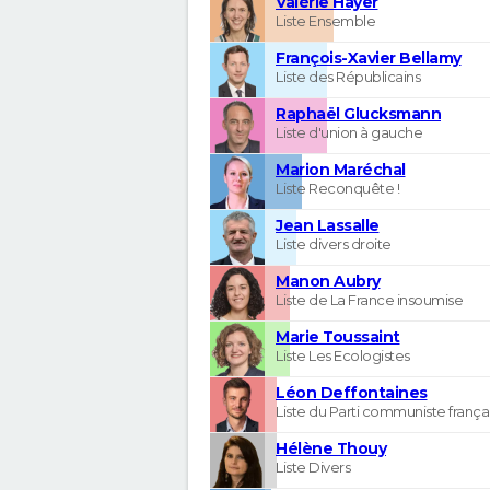
Valérie Hayer
Liste Ensemble
François-Xavier Bellamy
Liste des Républicains
Raphaël Glucksmann
Liste d'union à gauche
Marion Maréchal
Liste Reconquête !
Jean Lassalle
Liste divers droite
Manon Aubry
Liste de La France insoumise
Marie Toussaint
Liste Les Ecologistes
Léon Deffontaines
Liste du Parti communiste frança
Hélène Thouy
Liste Divers