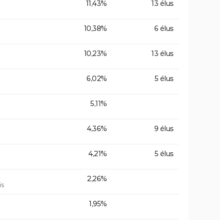
11,43%
13 élus
10,38%
6 élus
10,23%
13 élus
6,02%
5 élus
5,11%
4,36%
9 élus
4,21%
5 élus
2,26%
is
1,95%