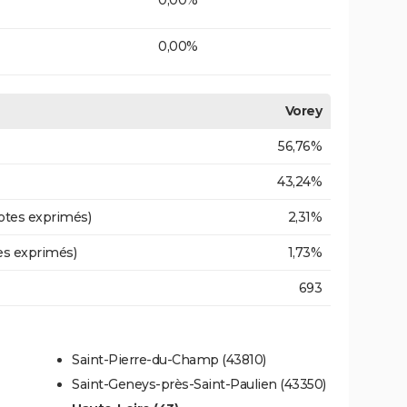
0,00%
Vorey
56,76%
43,24%
otes exprimés)
2,31%
es exprimés)
1,73%
693
Saint-Pierre-du-Champ (43810)
Saint-Geneys-près-Saint-Paulien (43350)