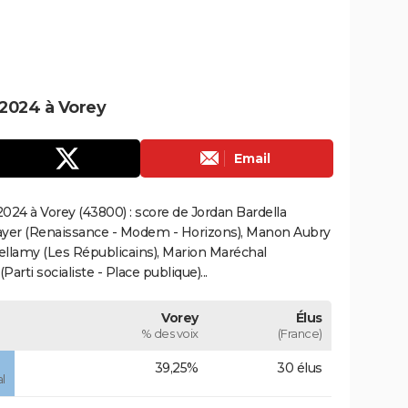
2024 à Vorey
Email
024 à Vorey (43800) : score de Jordan Bardella
ayer (Renaissance - Modem - Horizons), Manon Aubry
Bellamy (Les Républicains), Marion Maréchal
rti socialiste - Place publique)...
Vorey
Élus
% des voix
(France)
39,25%
30 élus
l