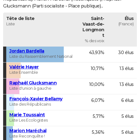
Glucksmann (Parti socialiste - Place publique)...
Tête de liste
Saint-
Élus
Liste
Vaast-de-
(France)
Longmon
t
% des voix
Jordan Bardella
43,93%
30 élus
Liste du Rassemblement National
Valérie Hayer
10,71%
13 élus
Liste Ensemble
Raphaël Glucksmann
10,00%
13 élus
Liste d'union à gauche
François-Xavier Bellamy
6,07%
6 élus
Liste des Républicains
Marie Toussaint
5,71%
5 élus
Liste Les Ecologistes
Marion Maréchal
5,36%
5 élus
Liste Reconquête !