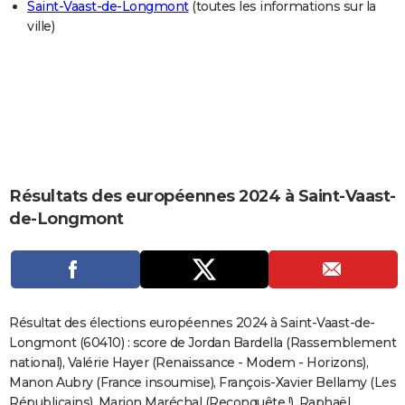
Saint-Vaast-de-Longmont
(toutes les informations sur la
City break
Voyage de noces
Climat
Destinations
Voyage nature
Forum
+
PHOTO
ville)
GUIDES D'ACHAT
BONS PLANS
CARTE DE VOEUX
Carte Bonne année
Carte Pâques
Carte de Noël
Carte Saint-Valentin
Carte d'anniversaire
DICTIONNAIRE
Résultats des européennes 2024 à Saint-Vaast-
Biographies
Expressions
Dictionnaire
Citations
Proverbes
PROGRAMME TV
de-Longmont
COPAINS D'AVANT
Se connecter
Collèges
Universités
Service militaire
S'inscrire
Lycées
Primaires
Entreprises
Avis de recherche
AVIS DE DÉCÈS
FORUM
Résultat des élections européennes 2024 à Saint-Vaast-de-
Longmont (60410) : score de Jordan Bardella (Rassemblement
Lifestyle
Sport
Television
Cinema
Bricolage
Culture
Auto
Voyage
national), Valérie Hayer (Renaissance - Modem - Horizons),
Manon Aubry (France insoumise), François-Xavier Bellamy (Les
Républicains), Marion Maréchal (Reconquête !), Raphaël