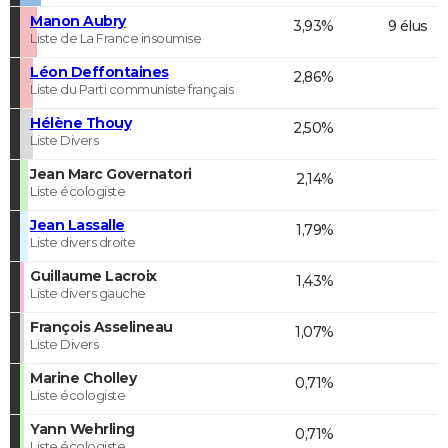
Manon Aubry
3,93%
9 élus
Liste de La France insoumise
Léon Deffontaines
2,86%
Liste du Parti communiste français
Hélène Thouy
2,50%
Liste Divers
Jean Marc Governatori
2,14%
Liste écologiste
Jean Lassalle
1,79%
Liste divers droite
Guillaume Lacroix
1,43%
Liste divers gauche
François Asselineau
1,07%
Liste Divers
Marine Cholley
0,71%
Liste écologiste
Yann Wehrling
0,71%
Liste écologiste