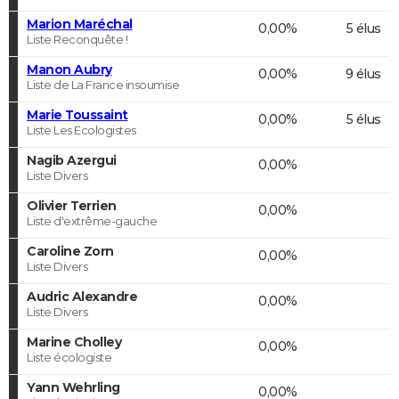
Marion Maréchal
0,00%
5 élus
Liste Reconquête !
Manon Aubry
0,00%
9 élus
Liste de La France insoumise
Marie Toussaint
0,00%
5 élus
Liste Les Ecologistes
Nagib Azergui
0,00%
Liste Divers
Olivier Terrien
0,00%
Liste d'extrême-gauche
Caroline Zorn
0,00%
Liste Divers
Audric Alexandre
0,00%
Liste Divers
Marine Cholley
0,00%
Liste écologiste
Yann Wehrling
0,00%