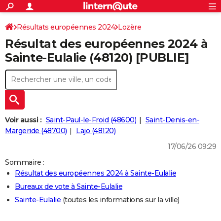
ACTUALITÉS
Connexion
S'inscrire
Résultats européennes 2024
Lozère
Rechercher
Société
Education
Villes
Politique
Faits Divers
Monde
+
SPORT
Résultat des européennes 2024 à
Football
Cyclisme
Forum
Coupe du monde 2026
Tennis
Rugby
CULTURE
Sainte-Eulalie (48120) [PUBLIE]
TNT
Cinéma
Musique
Programme TV
Streaming
Sorties cinéma
+
FINANCE
Impôts
Immobilier
Banque
Crédit
Retraite
Epargne
Risques naturels par ville
Assurance
AUTO
Réserver un essai
Berlines
Forum auto
Essais
Citadines
SUV
+
HIGH-TECH
Voir aussi :
Saint-Paul-le-Froid (48600)
Saint-Denis-en-
Meilleur smartphone
Ordinateurs
Guide high-tech
Mobiles
Internet
Jeux vidéo
+
Margeride (48700)
Lajo (48120)
BRICOLAGE
17/06/26 09:29
Aménagement intérieur
Cuisine
Jardinage
+
Forum
Extérieur
Salle de bains
Rangement
WEEK-END
Sommaire :
Escapades
Expositions
Week-end nature
Guides de France
Patrimoine
Musées
+
LIFESTYLE
Résultat des européennes 2024 à Sainte-Eulalie
Bureaux de vote à Sainte-Eulalie
Bien-être
Mode
+
Art de vivre
Loisirs
Modes de vie
SANTE
Sainte-Eulalie
(toutes les informations sur la ville)
Guide de la santé
Médicaments
+
Alimentation
Maladies
Sommeil
VOYAGE