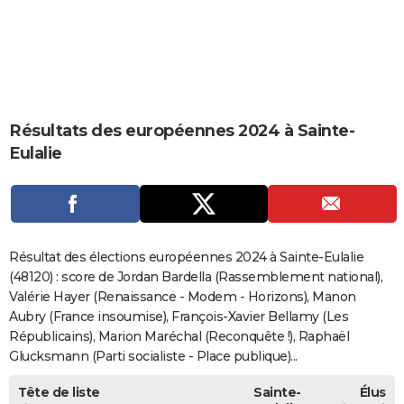
City break
Voyage de noces
Climat
Destinations
Voyage nature
Forum
+
PHOTO
GUIDES D'ACHAT
BONS PLANS
Résultats des européennes 2024 à Sainte-
CARTE DE VOEUX
Eulalie
Carte Bonne année
Carte Pâques
Carte de Noël
Carte Saint-Valentin
Carte d'anniversaire
DICTIONNAIRE
Biographies
Expressions
Dictionnaire
Citations
Proverbes
PROGRAMME TV
COPAINS D'AVANT
Résultat des élections européennes 2024 à Sainte-Eulalie
Se connecter
Collèges
Universités
Service militaire
S'inscrire
Lycées
Primaires
Entreprises
Avis de recherche
(48120) : score de Jordan Bardella (Rassemblement national),
AVIS DE DÉCÈS
Valérie Hayer (Renaissance - Modem - Horizons), Manon
FORUM
Aubry (France insoumise), François-Xavier Bellamy (Les
Républicains), Marion Maréchal (Reconquête !), Raphaël
Lifestyle
Sport
Television
Cinema
Bricolage
Culture
Auto
Voyage
Glucksmann (Parti socialiste - Place publique)...
Tête de liste
Sainte-
Élus