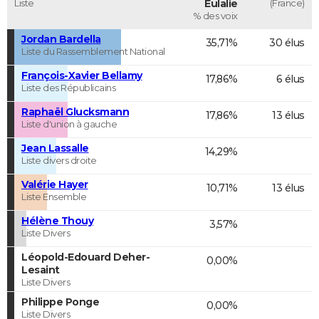
Liste
Eulalie
(France)
% des voix
Jordan Bardella
35,71%
30 élus
Liste du Rassemblement National
François-Xavier Bellamy
17,86%
6 élus
Liste des Républicains
Raphaël Glucksmann
17,86%
13 élus
Liste d'union à gauche
Jean Lassalle
14,29%
Liste divers droite
Valérie Hayer
10,71%
13 élus
Liste Ensemble
Hélène Thouy
3,57%
Liste Divers
Léopold-Edouard Deher-
0,00%
Lesaint
Liste Divers
Philippe Ponge
0,00%
Liste Divers