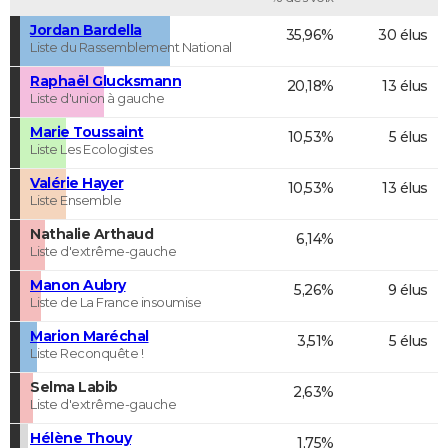
Jordan Bardella
35,96%
30 élus
Liste du Rassemblement National
Raphaël Glucksmann
20,18%
13 élus
Liste d'union à gauche
Marie Toussaint
10,53%
5 élus
Liste Les Ecologistes
Valérie Hayer
10,53%
13 élus
Liste Ensemble
Nathalie Arthaud
6,14%
Liste d'extrême-gauche
Manon Aubry
5,26%
9 élus
Liste de La France insoumise
Marion Maréchal
3,51%
5 élus
Liste Reconquête !
Selma Labib
2,63%
Liste d'extrême-gauche
Hélène Thouy
1,75%