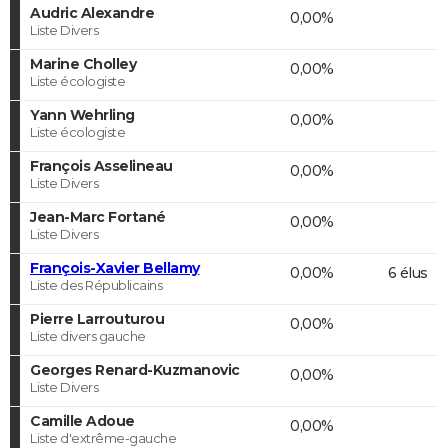
Audric Alexandre
0,00%
Liste Divers
Marine Cholley
0,00%
Liste écologiste
Yann Wehrling
0,00%
Liste écologiste
François Asselineau
0,00%
Liste Divers
Jean-Marc Fortané
0,00%
Liste Divers
François-Xavier Bellamy
0,00%
6 élus
Liste des Républicains
Pierre Larrouturou
0,00%
Liste divers gauche
Georges Renard-Kuzmanovic
0,00%
Liste Divers
Camille Adoue
0,00%
Liste d'extrême-gauche