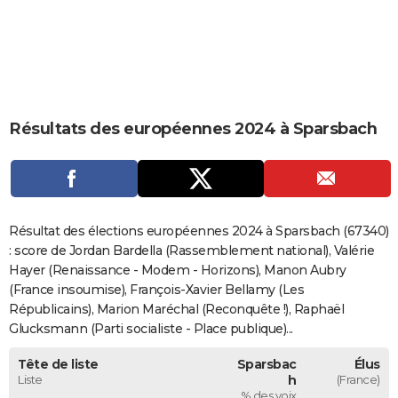
City break
Voyage de noces
Climat
Destinations
Voyage nature
Forum
+
PHOTO
GUIDES D'ACHAT
BONS PLANS
Résultats des européennes 2024 à Sparsbach
CARTE DE VOEUX
Carte Bonne année
Carte Pâques
Carte de Noël
Carte Saint-Valentin
Carte d'anniversaire
DICTIONNAIRE
Biographies
Expressions
Dictionnaire
Citations
Proverbes
PROGRAMME TV
Résultat des élections européennes 2024 à Sparsbach (67340)
COPAINS D'AVANT
: score de Jordan Bardella (Rassemblement national), Valérie
Hayer (Renaissance - Modem - Horizons), Manon Aubry
Se connecter
Collèges
Universités
Service militaire
S'inscrire
Lycées
Primaires
Entreprises
Avis de recherche
AVIS DE DÉCÈS
(France insoumise), François-Xavier Bellamy (Les
Républicains), Marion Maréchal (Reconquête !), Raphaël
FORUM
Glucksmann (Parti socialiste - Place publique)...
Lifestyle
Sport
Television
Cinema
Bricolage
Culture
Auto
Voyage
Tête de liste
Sparsbac
Élus
Liste
h
(France)
% des voix